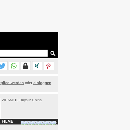
tglied werden
oder
einloggen
.
WHAM! 10 Days in China
 FILME