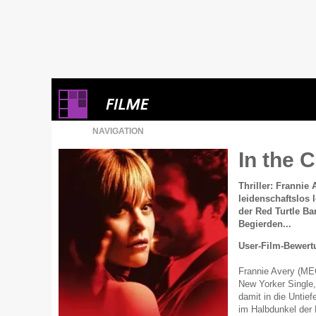
NAVIGATION
In the 
Thriller: Frannie
leidenschaftslos 
der Red Turtle Ba
Begierden...
User-Film-Bewert
Frannie Avery (MEG
New Yorker Single, 
damit in die Untief
im Halbdunkel der 