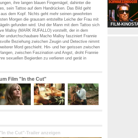
ungen, ihre langen blauen Fingernägel, dahinter die
s, sein Tattoo auf dem Handrücken. Das Bild geht
r aus dem Kopf. Nichts geht mehr seinen gewohnten
ten Morgen die grausam entstellte Leiche der Frau mit
FILM-KINOST
ägeln gefunden wird. Und der Mann mit dem Tattoo sich
ive Malloy (MARK RUFALLO) vorstellt, der in dem
. Der undurchschaubare Macho Malloy fasziniert Frannie
isvolle Beziehung zwischen Zeugin und Detective nimmt
 weiterer Mord geschieht. Hin- und her gerissen zwischen
langen, zwischen Faszination und Angst, droht Frannie
ihre sexuellen Begierden zu verlieren und gerät in
zum Film "In the Cut"
 "In the Cut"-Trailer anzeigen