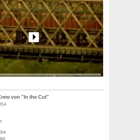
rew von "In the Cut"
 USA
n
004
ion