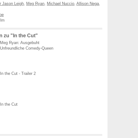
r Jason Leigh
,
Meg Ryan
,
Michael Nuccio
,
Allison Nega
,
be
ilm
 zu "In the Cut"
Meg Ryan: Ausgebuht
Unfreundliche Comedy-Queen
In the Cut - Trailer 2
In the Cut