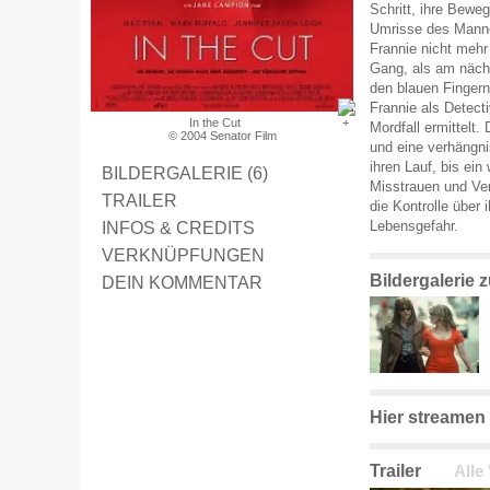
Schritt, ihre Beweg
Umrisse des Manne
Frannie nicht meh
Gang, als am nächs
den blauen Fingern
Frannie als Detect
In the Cut
Mordfall ermittelt
© 2004 Senator Film
und eine verhängn
ihren Lauf, bis ein
BILDERGALERIE (6)
Misstrauen und Ver
TRAILER
die Kontrolle über 
INFOS & CREDITS
Lebensgefahr.
VERKNÜPFUNGEN
Bildergalerie 
DEIN KOMMENTAR
Hier streamen
Trailer
Alle