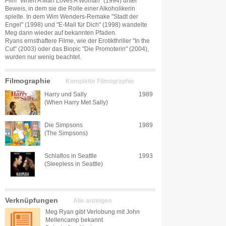
Film "When A Man Loves A Woman" (1994) unter
Beweis, in dem sie die Rolle einer Alkoholikerin
spielte. In dem Wim Wenders-Remake "Stadt der
Engel" (1998) und "E-Mail für Dich" (1998) wandelte
Meg dann wieder auf bekannten Pfaden.
Ryans ernsthaftere Filme, wie der Erotikthriller "In the
Cut" (2003) oder das Biopic "Die Promoterin" (2004),
wurden nur wenig beachtet.
Filmographie
Komplette Filmographie
Harry und Sally
1989
(When Harry Met Sally)
Die Simpsons
1989
(The Simpsons)
Schlaflos in Seattle
1993
(Sleepless in Seattle)
Verknüpfungen
Alle anzeigen
Meg Ryan gibt Verlobung mit John
Mellencamp bekannt