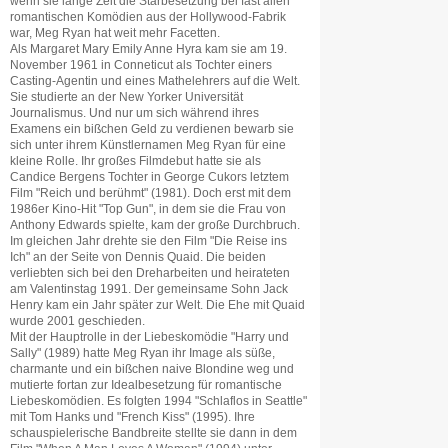
wenn sie lange Zeit die Starbesetzung bei fast allen
romantischen Komödien aus der Hollywood-Fabrik
war, Meg Ryan hat weit mehr Facetten.
Als Margaret Mary Emily Anne Hyra kam sie am 19.
November 1961 in Conneticut als Tochter einers
Casting-Agentin und eines Mathelehrers auf die Welt.
Sie studierte an der New Yorker Universität
Journalismus. Und nur um sich während ihres
Examens ein bißchen Geld zu verdienen bewarb sie
sich unter ihrem Künstlernamen Meg Ryan für eine
kleine Rolle. Ihr großes Filmdebut hatte sie als
Candice Bergens Tochter in George Cukors letztem
Film "Reich und berühmt" (1981). Doch erst mit dem
1986er Kino-Hit "Top Gun", in dem sie die Frau von
Anthony Edwards spielte, kam der große Durchbruch.
Im gleichen Jahr drehte sie den Film "Die Reise ins
Ich" an der Seite von Dennis Quaid. Die beiden
verliebten sich bei den Dreharbeiten und heirateten
am Valentinstag 1991. Der gemeinsame Sohn Jack
Henry kam ein Jahr später zur Welt. Die Ehe mit Quaid
wurde 2001 geschieden.
Mit der Hauptrolle in der Liebeskomödie "Harry und
Sally" (1989) hatte Meg Ryan ihr Image als süße,
charmante und ein bißchen naive Blondine weg und
mutierte fortan zur Idealbesetzung für romantische
Liebeskomödien. Es folgten 1994 "Schlaflos in Seattle"
mit Tom Hanks und "French Kiss" (1995). Ihre
schauspielerische Bandbreite stellte sie dann in dem