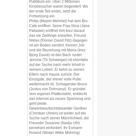
Publikum ein. Über 2 Millionen
Kinobesucher waren begeistert. Wo
der erste Teil endet, setzt die
Fortsetzung ein.
Philip (Maxim Mehmet) hat sein Bio-
Cafe eröffnet. Seine Frau Nina (Jana
Pallaske) eröffnet ihm kurz darauf,
das sie Zwillinge erwarten. Freund
Niklas (Florian David Fitz) dagegen
ist am Boden zerstört. Keinen Job
und die Beziehung mit Maria (Inez
Björg David) ist den Bach runter.
Jerome (Til Schweiger) ist ebenfalls
auf der Suche nach mehr Inhalt in
seinem Leben. Er kehrt zu seinen
Eltern nach Hause zurück. Der
Einzigste, der immer volle Pulle
weitermacht ist, Schlagerstar Bruce
(Justus von Dohnanyi). Er gründet
sein eigenes Plattenlable, entdeckt
das Internet als neues Spielzeug und
geht pleite.
Gewerbeaufsichtsbeamter Günther
(Christian Ulmen) ist weiter auf der
Suche nach seiner Männlichkeit, die
Freundin Susanne (Nadja Uhl)
penetrant einfordert. Ihr Exmann
Roland (Wotan Wilke Möhring)