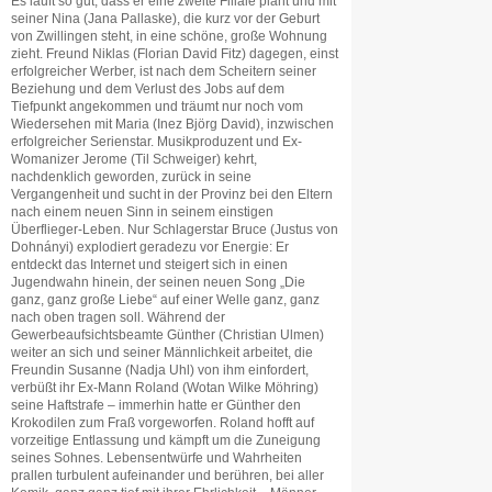
Es läuft so gut, dass er eine zweite Filiale plant und mit
seiner Nina (Jana Pallaske), die kurz vor der Geburt
von Zwillingen steht, in eine schöne, große Wohnung
zieht. Freund Niklas (Florian David Fitz) dagegen, einst
erfolgreicher Werber, ist nach dem Scheitern seiner
Beziehung und dem Verlust des Jobs auf dem
Tiefpunkt angekommen und träumt nur noch vom
Wiedersehen mit Maria (Inez Björg David), inzwischen
erfolgreicher Serienstar. Musikproduzent und Ex-
Womanizer Jerome (Til Schweiger) kehrt,
nachdenklich geworden, zurück in seine
Vergangenheit und sucht in der Provinz bei den Eltern
nach einem neuen Sinn in seinem einstigen
Überflieger-Leben. Nur Schlagerstar Bruce (Justus von
Dohnányi) explodiert geradezu vor Energie: Er
entdeckt das Internet und steigert sich in einen
Jugendwahn hinein, der seinen neuen Song „Die
ganz, ganz große Liebe“ auf einer Welle ganz, ganz
nach oben tragen soll. Während der
Gewerbeaufsichtsbeamte Günther (Christian Ulmen)
weiter an sich und seiner Männlichkeit arbeitet, die
Freundin Susanne (Nadja Uhl) von ihm einfordert,
verbüßt ihr Ex-Mann Roland (Wotan Wilke Möhring)
seine Haftstrafe – immerhin hatte er Günther den
Krokodilen zum Fraß vorgeworfen. Roland hofft auf
vorzeitige Entlassung und kämpft um die Zuneigung
seines Sohnes. Lebensentwürfe und Wahrheiten
prallen turbulent aufeinander und berühren, bei aller