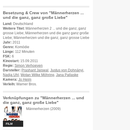
Besetzung & Crew von "Männerherzen ...
und die ganz, ganz große Liebe"
Land:
Deutschland
Weitere Titel:
Männerherzen 2 ... und die ganz, ganz
grosse Liebe; Männerherzen und die ganz ganz große
Liebe; Männerherzen und die ganz, ganz grosse Liebe
Jahr:
2011
Genre:
Komödie
Länge:
112 Minuten
FSK:
6
Kinostart:
15.09.2011
Regie:
Simon Verhoeven
Darsteller:
Prashant Jaiswal
,
Justus von Dohnányi
,
Nadja Uhl
,
Wotan Wilke Möhring
,
Jana Pallaske
Kamera:
Jo Heim
Verleih:
Warner Bros.
Verknüpfungen zu "Männerherzen ... und
die ganz, ganz große Liebe"
Männerherzen (2009)
FILM