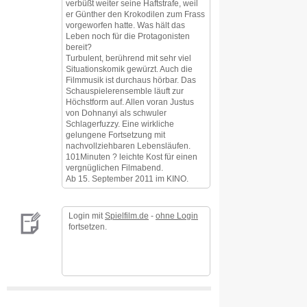
verbüßt weiter seine Haftstrafe, weil
er Günther den Krokodilen zum Frass
vorgeworfen hatte. Was hält das
Leben noch für die Protagonisten
bereit?
Turbulent, berührend mit sehr viel
Situationskomik gewürzt. Auch die
Filmmusik ist durchaus hörbar. Das
Schauspielerensemble läuft zur
Höchstform auf. Allen voran Justus
von Dohnanyi als schwuler
Schlagerfuzzy. Eine wirkliche
gelungene Fortsetzung mit
nachvollziehbaren Lebensläufen.
101Minuten ? leichte Kost für einen
vergnüglichen Filmabend.
Ab 15. September 2011 im KINO.
Login mit
Spielfilm.de
-
ohne Login
fortsetzen.