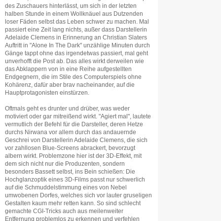
des Zuschauers hinterlässt, um sich in der letzten
halben Stunde in einem Wollknäuel aus Dutzenden
loser Fäden selbst das Leben schwer zu machen. Mal
passiert eine Zeit lang nichts, außer dass Darstellerin
Adelaide Clemens in Erinnerung an Christian Slaters
Auftritt in "Alone In The Dark" unzählige Minuten durch
Gänge tappt ohne das irgendetwas passiert, mal geht
unverhofft die Post ab. Das alles wirkt derweilen wie
das Abklappern von in eine Reihe aufgestellten
Endgegnern, die im Stile des Computerspiels ohne
Kohärenz, dafür aber brav nacheinander, auf die
Hauptprotagonisten einstürzen.
Oftmals geht es drunter und drüber, was weder
motiviert oder gar mitreißend wirkt. "Agiert mal", lautete
vermutlich der Befehl für die Darsteller, deren Hetze
durchs Nirwana vor allem durch das andauernde
Geschrei von Darstellerin Adelaide Clemens, die sich
vor zahllosen Blue-Screens abrackert, bevorzugt
albern wirkt. Problemzone hier ist der 3D-Effekt, mit
dem sich nicht nur die Produzenten, sondern
besonders Bassett selbst, ins Bein schießen: Die
Hochglanzoptik eines 3D-Films passt nur schwerlich
auf die Schmuddelstimmung eines von Nebel
umwobenen Dorfes, welches sich vor lauter gruseligen
Gestalten kaum mehr retten kann. So sind schlecht
gemachte CGI-Tricks auch aus meilenweiter
Entfernung problemlos zu erkennen und verfehlen