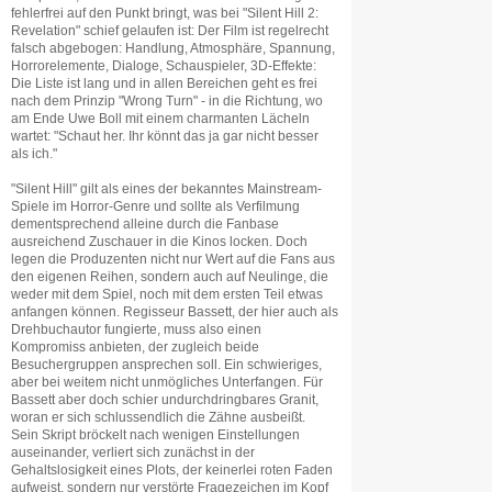
fehlerfrei auf den Punkt bringt, was bei "Silent Hill 2:
Revelation" schief gelaufen ist: Der Film ist regelrecht
falsch abgebogen: Handlung, Atmosphäre, Spannung,
Horrorelemente, Dialoge, Schauspieler, 3D-Effekte:
Die Liste ist lang und in allen Bereichen geht es frei
nach dem Prinzip "Wrong Turn" - in die Richtung, wo
am Ende Uwe Boll mit einem charmanten Lächeln
wartet: "Schaut her. Ihr könnt das ja gar nicht besser
als ich."
"Silent Hill" gilt als eines der bekanntes Mainstream-
Spiele im Horror-Genre und sollte als Verfilmung
dementsprechend alleine durch die Fanbase
ausreichend Zuschauer in die Kinos locken. Doch
legen die Produzenten nicht nur Wert auf die Fans aus
den eigenen Reihen, sondern auch auf Neulinge, die
weder mit dem Spiel, noch mit dem ersten Teil etwas
anfangen können. Regisseur Bassett, der hier auch als
Drehbuchautor fungierte, muss also einen
Kompromiss anbieten, der zugleich beide
Besuchergruppen ansprechen soll. Ein schwieriges,
aber bei weitem nicht unmögliches Unterfangen. Für
Bassett aber doch schier undurchdringbares Granit,
woran er sich schlussendlich die Zähne ausbeißt.
Sein Skript bröckelt nach wenigen Einstellungen
auseinander, verliert sich zunächst in der
Gehaltslosigkeit eines Plots, der keinerlei roten Faden
aufweist, sondern nur verstörte Fragezeichen im Kopf