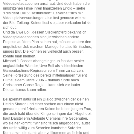
Videospieladaptionen anschaut. Und doch haben die
umstrittenen Filme ihren finanziellen Erfolg – siehe
"Resident Evil 5: Restribution". Es verhält sich mit
Videospielverwurstungen also fast genauso wie mit
der Bild-Zeitung: Keiner liest sie, aber verkaufen tut sie
sich gut.
Und da Uwe Boll, dessen Steckenpferd bekanntlich
Videospieladaptionen sind, inzwischen andere
Projekte auf dem Plan stehen hat, müssen andere den
ungeliebten Job machen. Manege frei also für frisches,
junges Blut. Die können es vielleicht auch besser,
könnte man meinen.
Michael J. Bassett aber gelingt nun fast das schier
unglaubliche Wunder, Uwe Boll als schlechtesten
Gameadaptions-Regisseur vom Thron zu stürzen.
Seine Fortsetzung des bereits mittelmäßigen "Silent
Hill" aus dem Jahre 2006 – damals führte noch
Christopher Ganse Regie – kann sich vor lauter
Dilettantismus kaum retten.
Beispielhaft dafür ist ein Dialog zwischen der kleinen
Heldin Sharon und einer soeben aus einem nicht
genauer identifizierbaren Kokon befreiten jungen Frau,
die auch bald über die Klinge springen darf. Abgehetzt
fragt Darstellerin Adelaide Clemens ihre Gegenüber,
wo sie her kommt. "Wir sind falsch abgebogen", lautet
der unfreiwillig zum Schreien komische Satz der
Komparsin, die damit aber vollkommen aufrichtig und