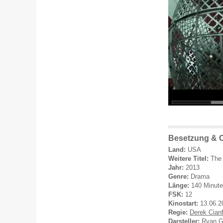
Besetzung & C
Land:
USA
Weitere Titel:
The 
Jahr:
2013
Genre:
Drama
Länge:
140 Minut
FSK:
12
Kinostart:
13.06.2
Regie:
Derek Cian
Darsteller:
Ryan G