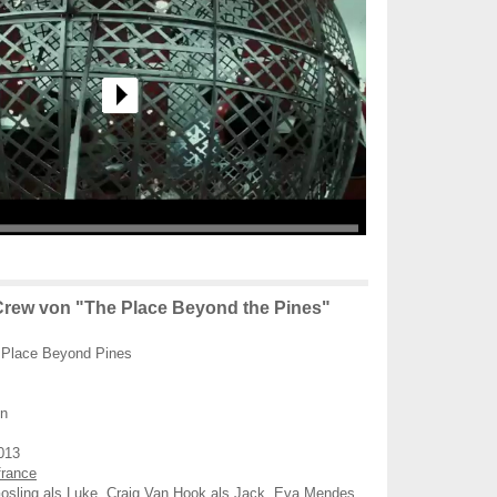
rew von "The Place Beyond the Pines"
Place Beyond Pines
en
013
france
osling
als Luke,
Craig Van Hook
als Jack,
Eva Mendes