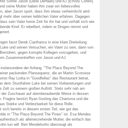
ihre Söhne Jason (Dane DeHaan) und AJ (Emory Cohen).
und seine Mutter haben ihm zwar ein liebesvolles
, aber Jason spürt, dass ihm etwas verheimlicht wird
ngt mehr über seinen leiblichen Vater erfahren. Dagegen
 dass sein Vater keine Zeit für ihn hat und verhält sich wie
bende Kind: Er rebelliert, indem er Drogen nimmt und
eriert.
ngen fasst Derek Cianfrance in eine klare Dreiteilung:
n Luke und seinen Versuchen, ein Vater zu sein, dann von
Bemühen, gegen korrupte Kollegen vorzugehen, und
inem Zusammentreffen von Jason und AJ.
 insbesondere der Anfang. "The Place Beyond The
 einer packenden Plansequenz, die an Martin Scorsese
inst Ray Liotta in "Goodfellas" das Restaurant betrat,
ier dem Stuntfahrer Luke bei seinen Vorbereitungen und
 Zelt zu seinem großen Auftritt. Stets sehr nah am
rd der Zuschauer auf atemberaubende Weise in dessen
. Fraglos besitzt Ryan Gosling das Charisma und die
us Stärke und Verletzbarkeit für diese Rolle.
t sich bereits in diesem ersten Teil, wie gut das
ble in "The Place Beyond The Pines" ist. Eva Mendes
authentisch als alleinerziehende Mutter, die einfach das
 Sohn tun will. Ben Mendelsohn überzeugt als