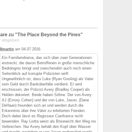
re zu "The Place Beyond the Pines"
 abgeben
8martin
am 04.07.2016
Ein Familiendrama, das sich über zwei Generationen
erstreckt, die davon Betroffenen in große menschliche
Bedrängnis bringt und zwischendrin auch noch einen
Seitenblick auf korrupte Polizisten wirft.
Ungewöhnlich ist, dass Luke (Ryan Gosling) als Vater
sein Geld durch Banküberfälle verdient. Er wird
erschossen, der Polizist Avery (Bradley Cooper) als
Helden dekoriert. Beide haben Söhne. Der von Avery
AJ (Emory Cohen) und der von Luke, Jason, (Dane
DeHaan) freunden sich an und werden durch die
Erkenntnis über ihre Väter zu erbitterten Feinden.
Doch dabei lässt es Regisseur Cianfrance nicht
bewenden. Ray Liotta weist als Bösewicht den Weg ins
Verbrechen. Nur Avery behält den Kopf über Wasser
und macht, nachdem er von Jason gedemütigt wurde,