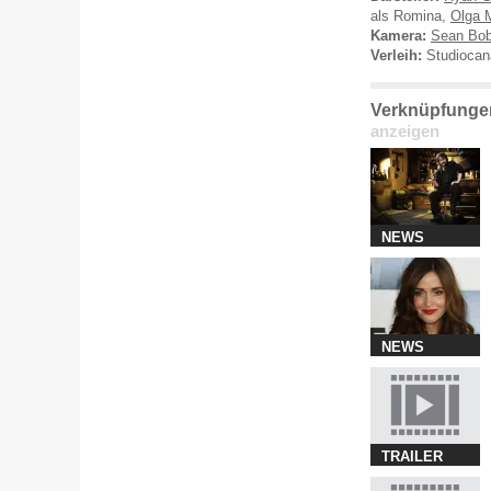
als Romina,
Olga 
Kamera:
Sean Bob
Verleih:
Studiocan
Verknüpfungen
anzeigen
NEWS
NEWS
TRAILER