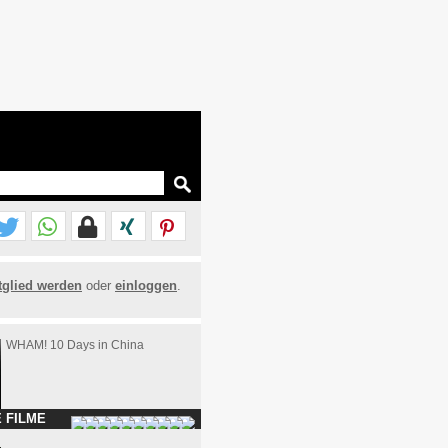
tglied werden
oder
einloggen
.
WHAM! 10 Days in China
 FILME