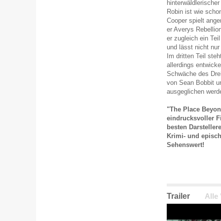
hinterwäldlerisch
Robin ist wie schon
Cooper spielt ange
er Averys Rebellio
er zugleich ein Teil
und lässt nicht nu
Im dritten Teil ste
allerdings entwicke
Schwäche des Dreh
von Sean Bobbit u
ausgeglichen werd
"The Place Beyond
eindrucksvoller F
besten Darsteller
Krimi- und episc
Sehenswert!
Trailer
Alle