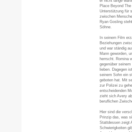
er nicht lange war
Place Beyond The 
Unterstützung für 
zwischen Menschen
Ryan Gosling steht
Söhne.
In seinem Film erz
Beziehungen zwisch
und war ständig auf
Mann geworden, unt
herrscht. Romina w
gegenüber seinem 
lieben. Dagegen ist
seinem Sohn ein s
geboten hat. Mit s
zur Polizei zu geh
entscheidenden Mo
zieht sich Avery 
beruflichen Zwisch
Hier sind die vers
Prinzip das, was s
Stattdessen zeigt
Schwierigkeiten gi