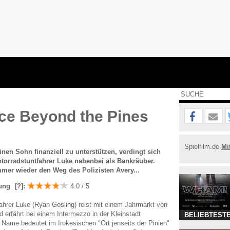
ce Beyond the Pines
Spielfilm.de-
Mi
en Sohn finanziell zu unterstützen, verdingt sich
torradstuntfahrer Luke nebenbei als Bankräuber.
mmer wieder den Weg des Polizisten Avery...
ung
[?]
:
4.0 / 5
ahrer Luke (Ryan Gosling) reist mit einem Jahrmarkt von
d erfährt bei einem Intermezzo in der Kleinstadt
BELIEBTESTE
Name bedeutet im Irokesischen "Ort jenseits der Pinien"