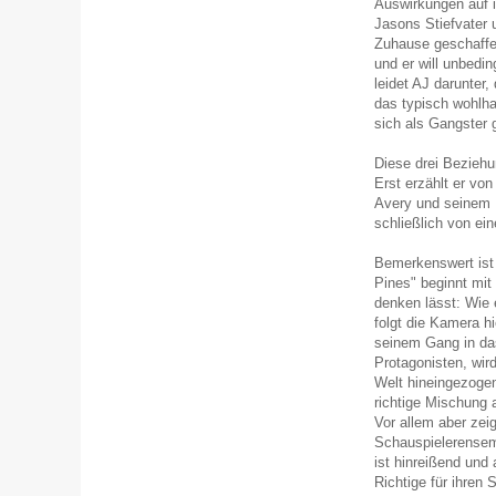
Auswirkungen auf 
Jasons Stiefvater 
Zuhause geschaffen
und er will unbedi
leidet AJ darunter,
das typisch wohlha
sich als Gangster g
Diese drei Beziehu
Erst erzählt er vo
Avery und seinem 
schließlich von e
Bemerkenswert ist
Pines" beginnt mit
denken lässt: Wie e
folgt die Kamera h
seinem Gang in das
Protagonisten, wi
Welt hineingezogen
richtige Mischung a
Vor allem aber zeig
Schauspielerensem
ist hinreißend und 
Richtige für ihren