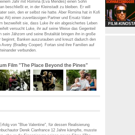
or einem Jahr mit Romina (Eva Mendes) einen Sohn
n beschließt er, in der Kleinstadt zu bleiben. Er will
ter sein, den er selbst nie hatte. Aber Romina hat in Kofi
z Ali) einen zuverlässigen Partner und Ersatz-Vater
 bezweifelt sie, dass Luke ihr ein abgesichertes Leben
FILM-KINOST
eifelt versucht Luke, ihr auf seine Weise das Gegenteil
 sein Jähzorn und seine Brutalität bringen ihn in große
Er beginnt, Banken auszurauben und kreuzt dadurch den
 Avery (Bradley Cooper). Fortan sind ihre Familien auf
teinander verbunden.
 zum Film "The Place Beyond the Pines"
folg von "Blue Valentine", für dessen Realisierung
hbuchautor Derek Cianfrance 12 Jahre kämpfte, musste