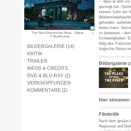
–, dass er dort v
gezeugt hat. Sponta
seinem Sohn der Va
(Mahershalalhashba
gefunden, außerdem
bieten kann. Verzw
zu beweisen – doch
The Place Beyond the Pines - Plakat
© Studiocanal
Schwierigkeiten. 
Weg des Polizisten
BILDERGALERIE (14)
tragische Weise mi
KRITIK
TRAILER
Bildergalerie
INFOS & CREDITS
DVD & BLU-RAY (2)
VERKNÜPFUNGEN
KOMMENTARE (1)
Hier streamen
Filmkritik
Nach dem großen Er
Regisseur und Dre