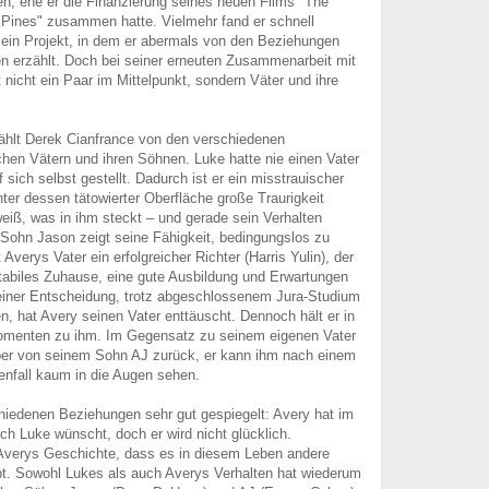
ten, ehe er die Finanzierung seines neuen Films "The
Pines" zusammen hatte. Vielmehr fand er schnell
sein Projekt, in dem er abermals von den Beziehungen
 erzählt. Doch bei seiner erneuten Zusammenarbeit mit
 nicht ein Paar im Mittelpunkt, sondern Väter und ihre
ählt Derek Cianfrance von den verschiedenen
en Vätern und ihren Söhnen. Luke hatte nie einen Vater
 sich selbst gestellt. Dadurch ist er ein misstrauischer
er dessen tätowierter Oberfläche große Traurigkeit
eiß, was in ihm steckt – und gerade sein Verhalten
Sohn Jason zeigt seine Fähigkeit, bedingungslos zu
 Averys Vater ein erfolgreicher Richter (Harris Yulin), der
tabiles Zuhause, eine gute Ausbildung und Erwartungen
einer Entscheidung, trotz abgeschlossenem Jura-Studium
en, hat Avery seinen Vater enttäuscht. Dennoch hält er in
menten zu ihm. Im Gegensatz zu seinem eigenen Vater
aber von seinem Sohn AJ zurück, er kann ihm nach einem
enfall kaum in die Augen sehen.
chiedenen Beziehungen sehr gut gespiegelt: Avery hat im
ich Luke wünscht, doch er wird nicht glücklich.
 Averys Geschichte, dass es in diesem Leben andere
bt. Sowohl Lukes als auch Averys Verhalten hat wiederum