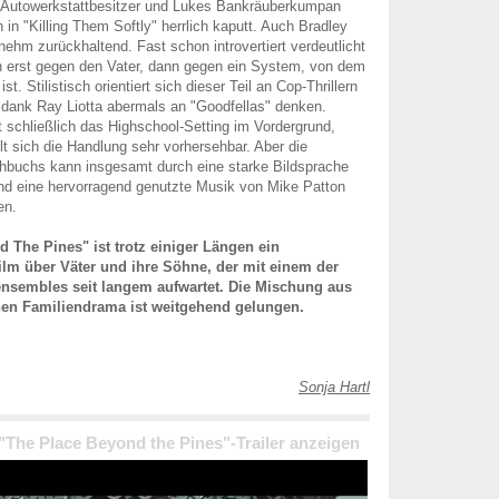
er Autowerkstattbesitzer und Lukes Bankräuberkumpan
 in "Killing Them Softly" herrlich kaputt. Auch Bradley
nehm zurückhaltend. Fast schon introvertiert verdeutlicht
n erst gegen den Vater, dann gegen ein System, von dem
 ist. Stilistisch orientiert sich dieser Teil an Cop-Thrillern
r dank Ray Liotta abermals an "Goodfellas" denken.
ht schließlich das Highschool-Setting im Vordergrund,
lt sich die Handlung sehr vorhersehbar. Aber die
buchs kann insgesamt durch eine starke Bildsprache
nd eine hervorragend genutzte Musik von Mike Patton
en.
 The Pines" ist trotz einiger Längen ein
ilm über Väter und ihre Söhne, der mit einem der
ensembles seit langem aufwartet. Die Mischung aus
hen Familiendrama ist weitgehend gelungen.
Sonja Hartl
 "The Place Beyond the Pines"-Trailer anzeigen