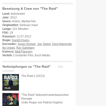
Besetzung & Crew von "The Raid"
Land:
Indonesien
Jahr:
2012
Genre:
Action, Martial Arts
Originaltitel:
Serbuan maut
Länge:
101 Minuten
FSK:
18
Kinostart:
12.07.2012
Regie:
Gareth Evans
Darsteller:
Yayan Ruhian
,
Joe Taslim
,
Doni Alamsyah
,
Iko Uwais
,
Ray Sahetapy
Kamera:
Matt Flannery
Verleih:
Constantin Film, Koch Media
Verknüpfungen zu "The Raid"
Alle
anzeigen
The Raid 2 (2013)
FILM
"The Raid" bekommt amerikanisches
Remake
Unter Regie von Patrick Hughes