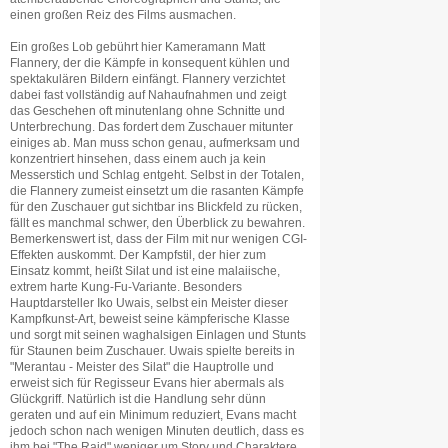
einen großen Reiz des Films ausmachen.
Ein großes Lob gebührt hier Kameramann Matt
Flannery, der die Kämpfe in konsequent kühlen und
spektakulären Bildern einfängt. Flannery verzichtet
dabei fast vollständig auf Nahaufnahmen und zeigt
das Geschehen oft minutenlang ohne Schnitte und
Unterbrechung. Das fordert dem Zuschauer mitunter
einiges ab. Man muss schon genau, aufmerksam und
konzentriert hinsehen, dass einem auch ja kein
Messerstich und Schlag entgeht. Selbst in der Totalen,
die Flannery zumeist einsetzt um die rasanten Kämpfe
für den Zuschauer gut sichtbar ins Blickfeld zu rücken,
fällt es manchmal schwer, den Überblick zu bewahren.
Bemerkenswert ist, dass der Film mit nur wenigen CGI-
Effekten auskommt. Der Kampfstil, der hier zum
Einsatz kommt, heißt Silat und ist eine malaiische,
extrem harte Kung-Fu-Variante. Besonders
Hauptdarsteller Iko Uwais, selbst ein Meister dieser
Kampfkunst-Art, beweist seine kämpferische Klasse
und sorgt mit seinen waghalsigen Einlagen und Stunts
für Staunen beim Zuschauer. Uwais spielte bereits in
"Merantau - Meister des Silat" die Hauptrolle und
erweist sich für Regisseur Evans hier abermals als
Glückgriff. Natürlich ist die Handlung sehr dünn
geraten und auf ein Minimum reduziert, Evans macht
jedoch schon nach wenigen Minuten deutlich, dass es
ihm bei "The Raid" weniger um Story und Charaktere