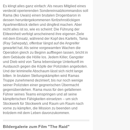
Es klingt alles ganz einfach: Als neues Mitglied eines
verdeckt operierenden Sondereinsatzkommandos soll
Rama (Iko Uwais) einen brutalen Drogenbaron in
dessen heruntergekommenen fünfzehnstöckigen
Apartmentblock stellen und dingfest machen. Aber
nicht alles ist so, wie es scheint: Die Führung der
Eliteeinheit verfolgt anscheinend ihre eigenen Ziele
mit dem Einsatz, während der Kopf des Kartells, Tama
(Ray Sahepaty), offenbar längst auf die Angreifer
gewartet hat. Als seine vorgewarnten Wachen die
Operation gleich zu Beginn auffliegen lassen, bricht in
dem Gebäude die Hölle los. Jedem Killer, Gangster
und Dieb wird von Tama lebenslange Unterkunft im
Austausch gegen die Köpfe der Polizisten angeboten.
Und der kriminelle Abschaum lässt sich nicht lange
bitten. In brutalen Stellungskämpfen wird Ramas
Truppe zunehmend dezimiert, bis nur noch wenige
seiner Polizisten einer gegnerischen Übermacht
gegenüberstehen. Rama muss für den gefallenen
Führer seines Teams einspringen und all seine
kämpferischen Fähigkeiten einsetzen – um sich
Stockwerk für Stockwerk und Raum um Raum nach
vorne zu kämpfen, die Mission zu beenden und
trotzdem mit dem Leben davonzukommen.
Bildergalerie zum Film "The Raid"