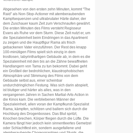
Abgesehen von den ersten zehn Minuten, kommt "The
Raid" als Non-Stop-Actioner mit atemberaubenden
Kampfsequenzen und ultrabrutaler Härte daher, der
dem Zuschauer kaum Zeit zum Verschnaufen gewährt.
Die ersten Minuten des Films versteht Regisseur
Evans als Ruhe vor dem Sturm. Diese Zeit nutzt er, um
die Spezialeinheit beim Eindringen in das Apartment
zu zeigen und die Hauptfigur Rama als frisch
gebackenen Vater einzuführen. Der Rest des knapp
100-minütigen Films spielt sich einzig in dem
trostlosen, labyrinthartigen Gebäude ab, in dem es die
Spezialeinheit mit den bis an die Zähne bewaffneten
Handlangern von Tama zu tun bekommt. Dabei geht
ein Großteil der bedrohlichen, klaustrophobischen
Atmosphäre und Stimmung des Films von dem
Gebäude selbst aus, einer scheinbar
undurchdringlichen Festung. Was sich darin abspielt,
ist blutiger und härter als alles, was in den
vergangenen Jahren in Sachen Martial-Arts-Action in
die Kinos kam. Die verbliebenen Männer der
Spezialeinheit, allen voran der Kampfkunst-Spezialist
Rama, kämpfen, schlitzen und ballern sich durch die
Hochburg des Drogenbosses. Das Blut spritzt,
Knochen brechen, Körper fliegen durch die Lüfte. Die
Kamera fängt hier jedoch kein sinnentleertes Gemetzel
oder Schlachtfest ein, sondern ausgefallene und
atemberaubende Choreographien und Stunts, die