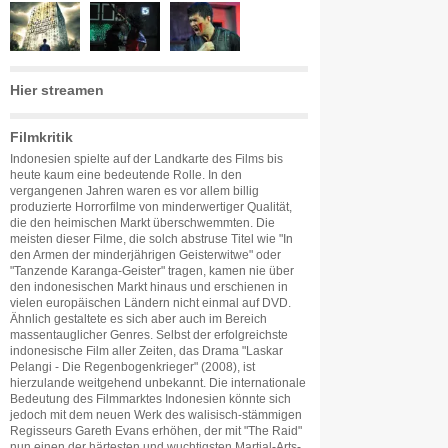
Hier streamen
Filmkritik
Indonesien spielte auf der Landkarte des Films bis
heute kaum eine bedeutende Rolle. In den
vergangenen Jahren waren es vor allem billig
produzierte Horrorfilme von minderwertiger Qualität,
die den heimischen Markt überschwemmten. Die
meisten dieser Filme, die solch abstruse Titel wie "In
den Armen der minderjährigen Geisterwitwe" oder
"Tanzende Karanga-Geister" tragen, kamen nie über
den indonesischen Markt hinaus und erschienen in
vielen europäischen Ländern nicht einmal auf DVD.
Ähnlich gestaltete es sich aber auch im Bereich
massentauglicher Genres. Selbst der erfolgreichste
indonesische Film aller Zeiten, das Drama "Laskar
Pelangi - Die Regenbogenkrieger" (2008), ist
hierzulande weitgehend unbekannt. Die internationale
Bedeutung des Filmmarktes Indonesien könnte sich
jedoch mit dem neuen Werk des walisisch-stämmigen
Regisseurs Gareth Evans erhöhen, der mit "The Raid"
nun einen der härtesten und wuchtigsten Martial-Arts-