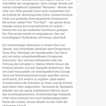
Actionfilme der vergangenen Jahre vorlegt. Bereits seit
seinem Kampfkunst-Spektakel "Merantau - Meister des
Silat" von 2009 genießt Evans einen exzellenten Ruf
als Experte für stimmungsvolle Action, kompromisslose
Härte und großartig choreographierte Kampszenen.
Mit seinem vierten Film "The Raid" – der genau diese
Aspekte erneut auf unnachahmliche Art vereint –
könnte ihm nun der weltweite Durchbruch gelingen.
Der Film wurde bereits im vergangenen Jahr auf
einschlägigen Filmfestivals mit Preisen überhäuft.
Ein mehrstöckiges Wohnhaus in einem Slum von
Jakarta. Das verwinkelte Gebäude dient Drogenboss
Tama (Ray Sahetapy) als Hauptquartier, hier hat er
sich mit seiner schwerbewaffneten Privatarmee
verschanzt. Nun soll eine Eliteeinheit unter der
Führung des korrupten Lt. Wahyu (Pierre Gruno) die
Festung stürmen und den Gangster festnehmen. Wie
sich bald herausstellt, ein lebensgefährlicher Einsatz:
Tama hat Sicherheitsvorkehrungen getroffen und ist
nicht bereit, sich einfach zu ergeben. Bald haben
Scharfschützen die Polizisten im Visier und die Einheit
wird immer mehr aufgerieben. Stockwerk für Stockwerk
arbeiten sich die wenig verbliebenen Männer durch
das heruntergekommene, fünfzehnstöckige Gebäude.
Unter ihnen befindet sich auch Nahkampfspezialist
Rama (Iko Uwais), dessen Bruder auf der Seite der
Verbrecher kämpft.