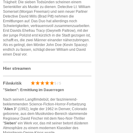
Trägheit: Die sieben Todsünden scheinen einem
Serienkiller als Muster zu dienen. Detective Lt. William
Somerset (Morgan Freeman) und sein neuer Partner
Detective David Mills (Brad Pitt) nehmen die
Ermittlungen auf. Das Duo hat allerdings noch
Schwierigkeiten, vertrauensvoll zusammenzuarbeiten.
Erst Davids Ehefrau Tracy (Gwyneth Paltrow), mit der
der junge Polizist erst kürzlich in die Stadt gezogen ist,
schafft es, die zwei Männer einander näherzubringen.
Als es gelingt, den Mörder John Doe (Kevin Spacey)
endlich zu fassen, schlägt dieser William und David
einen Deal vor.
Hier streamen
Filmkritik
5 / 5
"Sieben": Ermittlung im Dauerregen
Nach seinem Langfilmdebüt, der faszinierend-
beklemmenden Science-Fiction-Horror-Fortsetzung
"
Alien 3
" (1992), legte der 1962 in Denver, Colorado
geborene, aus dem Musikvideo-Bereich stammende
Regisseur David Fincher mit dem Neo-Noir-Thriller
"
Sieben
" ein Werk vor, das mit seiner betont düsteren
Atmosphäre zu einem modernen Klassiker des
Mainstream-Genre-Kinos wurde.