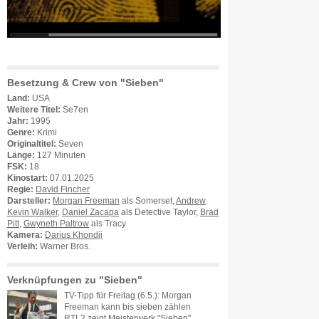
Besetzung & Crew von "Sieben"
Land:
USA
Weitere Titel:
Se7en
Jahr:
1995
Genre:
Krimi
Originaltitel:
Seven
Länge:
127 Minuten
FSK:
18
Kinostart:
07.01.2025
Regie:
David Fincher
Darsteller:
Morgan Freeman
als Somerset,
Andrew
Kevin Walker
,
Daniel Zacapa
als Detective Taylor,
Brad
Pitt
,
Gwyneth Paltrow
als Tracy
Kamera:
Darius Khondji
Verleih:
Warner Bros.
Verknüpfungen zu "Sieben"
TV-Tipp für Freitag (6.5.): Morgan
Freeman kann bis sieben zählen
RTL2 zeigt Meisterwerk "Sieben"