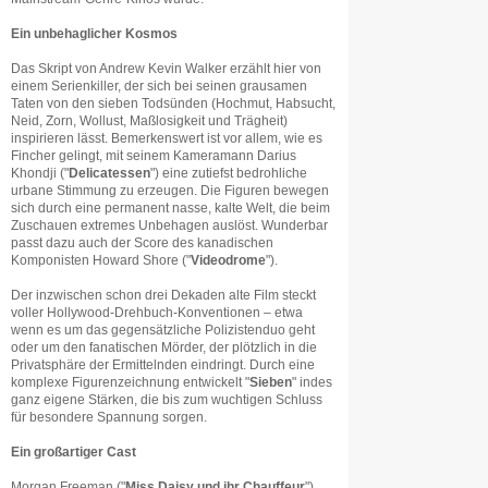
Ein unbehaglicher Kosmos
Das Skript von Andrew Kevin Walker erzählt hier von
einem Serienkiller, der sich bei seinen grausamen
Taten von den sieben Todsünden (Hochmut, Habsucht,
Neid, Zorn, Wollust, Maßlosigkeit und Trägheit)
inspirieren lässt. Bemerkenswert ist vor allem, wie es
Fincher gelingt, mit seinem Kameramann Darius
Khondji ("
Delicatessen
") eine zutiefst bedrohliche
urbane Stimmung zu erzeugen. Die Figuren bewegen
sich durch eine permanent nasse, kalte Welt, die beim
Zuschauen extremes Unbehagen auslöst. Wunderbar
passt dazu auch der Score des kanadischen
Komponisten Howard Shore ("
Videodrome
").
Der inzwischen schon drei Dekaden alte Film steckt
voller Hollywood-Drehbuch-Konventionen – etwa
wenn es um das gegensätzliche Polizistenduo geht
oder um den fanatischen Mörder, der plötzlich in die
Privatsphäre der Ermittelnden eindringt. Durch eine
komplexe Figurenzeichnung entwickelt "
Sieben
" indes
ganz eigene Stärken, die bis zum wuchtigen Schluss
für besondere Spannung sorgen.
Ein großartiger Cast
Morgan Freeman ("
Miss Daisy und ihr Chauffeur
")