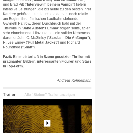
und Brad Pitt ("
Interview mit einem Vampir
") liefern
intensive Leistungen, die bis heute zu den besten ihrer
Karriere gehören – und auch die damals noch relativ
am Beginn ihrer filmischen Laufbahn stehende
Gwyneth Paltrow, deren Durchbruch bald mit der
Titelrolle in "
Jane Austens Emma
" folgen sollte, spielt
sehr einnehmend. Hinzu kommt ein solider Nebencast,
darunter John C. McGinley ("
Scrubs – Die Anfänger
"),
R. Lee Ermey ("
Full Metal Jacket
") und Richard
Roundtree ("
Shaft
").
Fazit: Ein meisterhaft in Szene gesetzter Thriller mit
prägnanten Bildern, interessanten Figuren und Stars
in Top-Form.
Andreas Köhnemann
Trailer
Alle "Sieben"-Trailer anzeigen