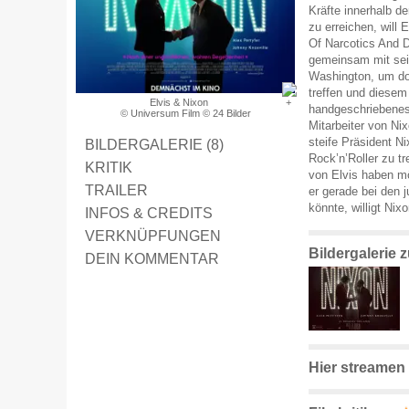
Kräfte innerhalb d
zu erreichen, will 
Of Narcotics And D
gemeinsam mit sein
Washington, um do
treffen und diesem
Elvis & Nixon
handgeschriebenes 
© Universum Film © 24 Bilder
Mitarbeiter von N
steife Präsident N
BILDERGALERIE (8)
Rock’n’Roller zu t
KRITIK
von Elvis haben mö
TRAILER
er gerade bei den
könnte, willigt Nixo
INFOS & CREDITS
VERKNÜPFUNGEN
Bildergalerie 
DEIN KOMMENTAR
Hier streamen