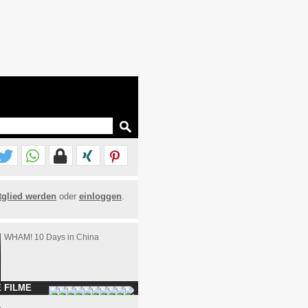
tglied werden
oder
einloggen
.
WHAM! 10 Days in China
 FILME