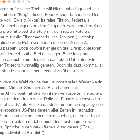
2 / 5
gramm für seine Töchter will Nixon unbedingt auch ein
it dem "King". Dieses Foto existiert tatsächlich. Der
 von "Elvis & Nixon" ist reine Fiktion. Jedenfalls
lei Aufzeichnungen von dem Gespräch zwischen dem King
n. Somit bietet die Story mit dem realen Foto als
iraum für die Filmemacherin Liza Johnson ("Hateship
 diese wilde Prämisse herum einen schön schräg
zu basteln. Doch obwohl hier gleich drei Drehbuchautoren
 will der recht zähe Brei erst gegen Ende langsam
en an sich nimmt lediglich das letzte Drittel des Films
der Tat recht kurzweilig geraten. Doch bis dazu kommt, ist
 Stunde an ziemlichen Leerlauf zu überstehen.
gt zudem die Wahl der beiden Hauptdarsteller: Weder Kevin
noch Michael Shannon als Elvis haben eine
che Ähnlichkeit mit den von ihnen verkörperten Personen.
ngt es dem durch seine Rolle als Francis Underwood in
e of Cards" als Politikerdarsteller erfahrenen Spacey den
eliebtesten US-Präsidenten aller Zeiten in Intonation
Mimik ausreichend Leben einzuhauchen, um seine Figur
hen. Er bekommt dabei auch die meisten guten, weil
, Sprüche in den verkniffenen Mund gelegt ("Egal,
irgendwelchen Bullshit!").