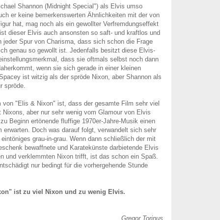
ichael Shannon (Midnight Special") als Elvis umso
uch er keine bemerkenswerten Ähnlichkeiten mit der von
Figur hat, mag noch als ein gewollter Verfremdungseffekt
st dieser Elvis auch ansonsten so saft- und kraftlos und
on jeder Spur von Charisma, dass sich schon die Frage
lich genau so gewollt ist. Jedenfalls besitzt diese Elvis-
leinstellungsmerkmal, dass sie oftmals selbst noch dann
daherkommt, wenn sie sich gerade in einer kleinen
 Spacey ist witzig als der spröde Nixon, aber Shannon als
ur spröde.
von "Elis & Nixon" ist, dass der gesamte Film sehr viel
t Nixons, aber nur sehr wenig vom Glamour von Elvis
e zu Beginn ertönende fluffige 1970er-Jahre-Musik einen
m erwarten. Doch was darauf folgt, verwandelt sich sehr
t eintöniges grau-in-grau. Wenn dann schließlich der mit
Geschenk bewaffnete und Karatekünste darbietende Elvis
en und verklemmten Nixon trifft, ist das schon ein Spaß.
ntschädigt nur bedingt für die vorhergehende Stunde
xon" ist zu viel Nixon und zu wenig Elvis.
Gregor Torinus