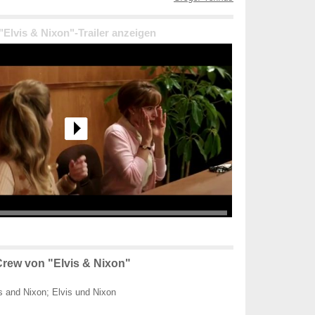
 "Elvis & Nixon"-Trailer anzeigen
rew von "Elvis & Nixon"
s and Nixon; Elvis und Nixon