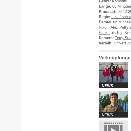
Genre:
Komödie
Länge:
86 Minuten
Kinostart:
08.12.2
Regie:
Liza Johns
Darsteller:
Michae
Nixon,
Alex Pettyf
Hanks
als Egil Kro
Kamera:
Terry St
Verleih:
Universum 
Verknüpfungen
NEWS
NEWS