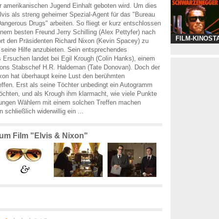
er amerikanischen Jugend Einhalt geboten wird. Um dies
Elvis als streng geheimer Spezial-Agent für das "Bureau
angerous Drugs" arbeiten. So fliegt er kurz entschlossen
em besten Freund Jerry Schilling (Alex Pettyfer) nach
FILM-KINOST
rt den Präsidenten Richard Nixon (Kevin Spacey) zu
 seine Hilfe anzubieten. Sein entsprechendes
Ersuchen landet bei Egil Krough (Colin Hanks), einem
ixons Stabschef H.R. Haldeman (Tate Donovan). Doch der
ixon hat überhaupt keine Lust den berühmten
reffen. Erst als seine Töchter unbedingt ein Autogramm
chten, und als Krough ihm klarmacht, wie viele Punkte
 jungen Wählern mit einem solchen Treffen machen
n schließlich widerwillig ein ...
zum Film "Elvis & Nixon"