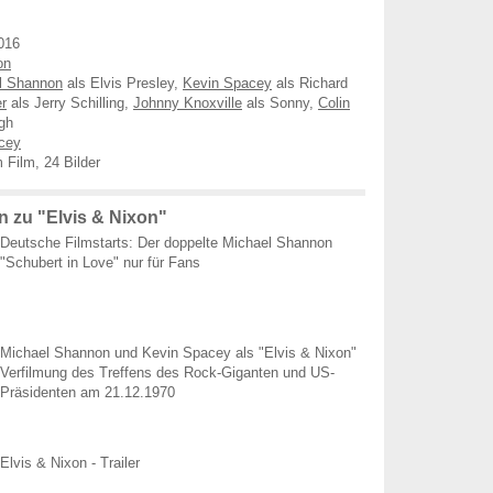
016
on
l Shannon
als Elvis Presley,
Kevin Spacey
als Richard
er
als Jerry Schilling,
Johnny Knoxville
als Sonny,
Colin
gh
acey
Film, 24 Bilder
 zu "Elvis & Nixon"
Deutsche Filmstarts: Der doppelte Michael Shannon
"Schubert in Love" nur für Fans
Michael Shannon und Kevin Spacey als "Elvis & Nixon"
Verfilmung des Treffens des Rock-Giganten und US-
Präsidenten am 21.12.1970
Elvis & Nixon - Trailer