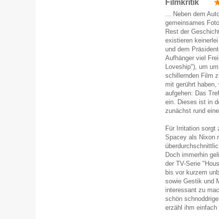
Filmkritik
... Neben dem Auto
gemeinsames Foto m
Rest der Geschichte
existieren keiner
und dem Präsidente
Aufhänger viel Fre
Loveship"), um um
schillernden Film 
mit gerührt haben,
aufgehen: Das Treff
ein. Dieses ist in 
zunächst rund eine
Für Irritation sor
Spacey als Nixon 
überdurchschnittli
Doch immerhin geli
der TV-Serie "Hous
bis vor kurzem unb
sowie Gestik und 
interessant zu mac
schön schnoddrigen
erzähl ihm einfach 