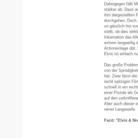
Dahingegen fällt M
stärker ab. Dass a
ihm dargestellten 
durchgehen. Doch i
so gänzlich frei v
stellt, ob dies wirk
Inkarnation das Al
extrem langweilig 
Actioneinlage übt.
Elvis ist einfach n
Das große Problem 
von der Sprödigkei
hat. Zwar lässt di
recht spitzigen Fil
schnell in ein rech
einer Pistole als 
auf den verkniffen
Aber auch dieser e
reiner Langeweile.
Fazit: "Elvis & Ni