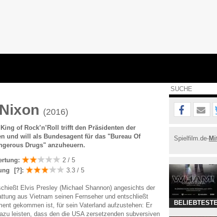
 Nixon
(2016)
ing of Rock’n’Roll trifft den Präsidenten der
en und will als Bundesagent für das "Bureau Of
Spielfilm.de-
Mi
ngerous Drugs" anzuheuern.
ertung:
2 / 5
ung
[?]
:
3.3 / 5
chießt Elvis Presley (Michael Shannon) angesichts der
tattung aus Vietnam seinen Fernseher und entschließt
BELIEBTESTE
ent gekommen ist, für sein Vaterland aufzustehen: Er
 dazu leisten, dass den die USA zersetzenden subversiven