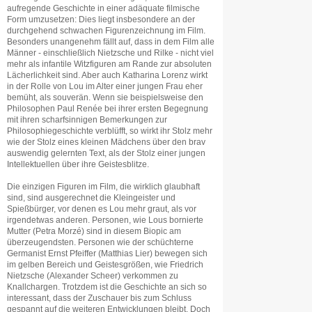
aufregende Geschichte in einer adäquate filmische
Form umzusetzen: Dies liegt insbesondere an der
durchgehend schwachen Figurenzeichnung im Film.
Besonders unangenehm fällt auf, dass in dem Film alle
Männer - einschließlich Nietzsche und Rilke - nicht viel
mehr als infantile Witzfiguren am Rande zur absoluten
Lächerlichkeit sind. Aber auch Katharina Lorenz wirkt
in der Rolle von Lou im Alter einer jungen Frau eher
bemüht, als souverän. Wenn sie beispielsweise den
Philosophen Paul Renée bei ihrer ersten Begegnung
mit ihren scharfsinnigen Bemerkungen zur
Philosophiegeschichte verblüfft, so wirkt ihr Stolz mehr
wie der Stolz eines kleinen Mädchens über den brav
auswendig gelernten Text, als der Stolz einer jungen
Intellektuellen über ihre Geistesblitze.
Die einzigen Figuren im Film, die wirklich glaubhaft
sind, sind ausgerechnet die Kleingeister und
Spießbürger, vor denen es Lou mehr graut, als vor
irgendetwas anderen. Personen, wie Lous bornierte
Mutter (Petra Morzé) sind in diesem Biopic am
überzeugendsten. Personen wie der schüchterne
Germanist Ernst Pfeiffer (Matthias Lier) bewegen sich
im gelben Bereich und Geistesgrößen, wie Friedrich
Nietzsche (Alexander Scheer) verkommen zu
Knallchargen. Trotzdem ist die Geschichte an sich so
interessant, dass der Zuschauer bis zum Schluss
gespannt auf die weiteren Entwicklungen bleibt. Doch