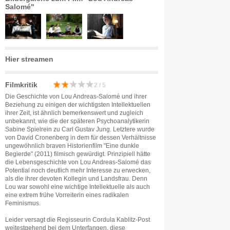
Salomé"
Hier streamen
Filmkritik
2 / 5
Die Geschichte von Lou Andreas-Salomé und ihrer
Beziehung zu einigen der wichtigsten Intellektuellen
ihrer Zeit, ist ähnlich bemerkenswert und zugleich
unbekannt, wie die der späteren Psychoanalytikerin
Sabine Spielrein zu Carl Gustav Jung. Letztere wurde
von David Cronenberg in dem für dessen Verhältnisse
ungewöhnlich braven Historienfilm "Eine dunkle
Begierde" (2011) filmisch gewürdigt. Prinzipiell hätte
die Lebensgeschichte von Lou Andreas-Salomé das
Potential noch deutlich mehr Interesse zu erwecken,
als die ihrer devoten Kollegin und Landsfrau. Denn
Lou war sowohl eine wichtige Intellektuelle als auch
eine extrem frühe Vorreiterin eines radikalen
Feminismus.
Leider versagt die Regisseurin Cordula Kablitz-Post
weitestgehend bei dem Unterfangen, diese