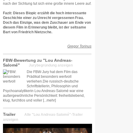
nach der Sichtung tut sich eine große innere Leere auf.
Fazit: Dieses Biopic erzählt die hoch interessante
Geschichte einer zu Unrecht vergessenen Frau.
Doch das Einzige, was dem Zuschauer am Ende von
diesem Film in Erinnerung bleibt, ist der seltsame
Bart von Friedrich Nietzsche.
Gregor Torinus
FBW-Bewertung zu "Lou Andreas-
Salomé"
Jurybegründung anzeigen
Die FBW-Jury hat dem Film das
Prädikat besonders wertvoll
verliehen.Die russisch-deutsche
Schriftstellerin, Philosophin und
Psychoanalytikerin Lou Andreas-Salomé war eine
außergewöhnliche Persönlichkeit: freiheitsliebend,
klug, furchtlos und voller
[...mehr]
Trailer
Alle "Lou Andreas-Salomé"-Trailer
anzeigen