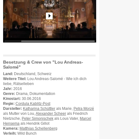
Besetzung & Crew von "Lou Andreas-
Salomé"
Land:
Deutschland, Schweiz
Weitere Titel:
Lou Andreas-Salomé - Wie ich dich
liebe, Rätselleben
Jahr:
2016
Genre:
Drama, Dokumentation
Kinostart:
30.06.2016
Regie:
Cordula Kablitz-Post
Darsteller:
Katharina Schüttler
als Marie,
Petra Morzé
als Mutter von Lou,
Alexander Scheer
als Friedrich
Nietzsche,
Peter Simonischek
als Lous Vater,
Marcel
Hensema
als Hendrik Gillot
Kamera:
Matthias Schellenberg
Verleih:
Wild Bunch