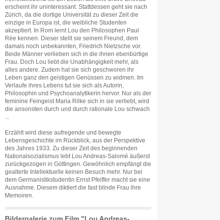
erscheint ihr uninteressant. Stattdessen geht sie nach
Zürich, da die dortige Universität zu dieser Zeit die
einzige in Europa ist, die weibliche Studenten
akzeptiert. In Rom lernt Lou den Philosophen Paul
Rée kennen. Dieser stellt sie seinem Freund, dem
damals noch unbekannten, Friedrich Nietzsche vor.
Beide Männer verlieben sich in die ihnen ebenbürtige
Frau. Doch Lou liebt die Unabhängigkeit mehr, als
alles andere. Zudem hat sie sich geschworen ihr
Leben ganz den geistigen Genüssen zu widmen. Im
Verlaufe ihres Lebens tut sie sich als Autorin,
Philosophin und Psychoanalytikerin hervor. Nur als der
feminine Feingeist Maria Rilke sich in sie verliebt, wird
die ansonsten durch und durch rationale Lou schwach
...
Erzählt wird diese aufregende und bewegte
Lebensgeschichte im Rückblick, aus der Perspektive
des Jahres 1933. Zu dieser Zeit des beginnenden
Nationalsozialismus lebt Lou Andreas-Salomé äußerst
zurückgezogen in Göttingen. Gewöhnlich empfängt die
gealterte Intellektuelle keinen Besuch mehr. Nur bei
dem Germanistikstudentin Ernst Pfeiffer macht sie eine
Ausnahme. Diesem diktiert die fast blinde Frau ihre
Memoiren.
Bildergalerie zum Film "Lou Andreas-