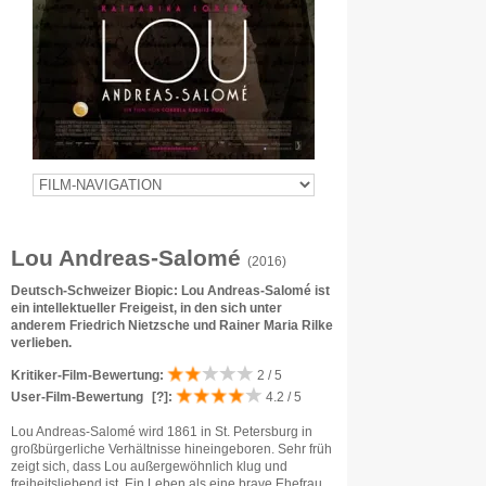
Lou Andreas-Salomé
(2016)
Deutsch-Schweizer Biopic: Lou Andreas-Salomé ist
ein intellektueller Freigeist, in den sich unter
anderem Friedrich Nietzsche und Rainer Maria Rilke
verlieben.
Kritiker-Film-Bewertung:
2 / 5
User-Film-Bewertung
[?]
:
4.2 / 5
Lou Andreas-Salomé wird 1861 in St. Petersburg in
großbürgerliche Verhältnisse hineingeboren. Sehr früh
zeigt sich, dass Lou außergewöhnlich klug und
freiheitsliebend ist. Ein Leben als eine brave Ehefrau