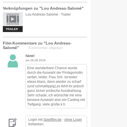
Verknüpfungen zu "Lou Andreas-Salomé"
Lou Andreas-Salomé - Trailer
TRAILER
Film-Kommentare zu "Lou Andreas-
Salomé"
Kommentar abgeben
hänel
am 26.06.2016
Eine wunderbare Chance wurde
durch die Auswahl der Protagonistin
vertan, leider. Frau Sch. ist leider
etwas blass, dann wieder zu scharf
(und schmallippig),es fehlt ihr jedoch
ganz sicher erotische Ausstrahlung.
Sehr schade, ich wünschte mir eine
bessere Auswahl also ein Casting mit
Tiefgang. viele grüße k.h.
Login mit
Spielfilm.de
-
ohne Login
fortsetzen.