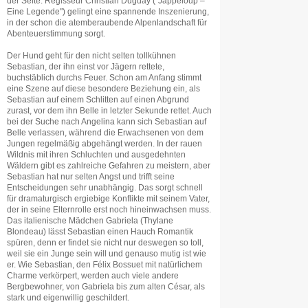
der Seite. Regisseur Christian Duguay ("Jappeloup –
Eine Legende") gelingt eine spannende Inszenierung,
in der schon die atemberaubende Alpenlandschaft für
Abenteuerstimmung sorgt.
Der Hund geht für den nicht selten tollkühnen
Sebastian, der ihn einst vor Jägern rettete,
buchstäblich durchs Feuer. Schon am Anfang stimmt
eine Szene auf diese besondere Beziehung ein, als
Sebastian auf einem Schlitten auf einen Abgrund
zurast, vor dem ihn Belle in letzter Sekunde rettet. Auch
bei der Suche nach Angelina kann sich Sebastian auf
Belle verlassen, während die Erwachsenen von dem
Jungen regelmäßig abgehängt werden. In der rauen
Wildnis mit ihren Schluchten und ausgedehnten
Wäldern gibt es zahlreiche Gefahren zu meistern, aber
Sebastian hat nur selten Angst und trifft seine
Entscheidungen sehr unabhängig. Das sorgt schnell
für dramaturgisch ergiebige Konflikte mit seinem Vater,
der in seine Elternrolle erst noch hineinwachsen muss.
Das italienische Mädchen Gabriela (Thylane
Blondeau) lässt Sebastian einen Hauch Romantik
spüren, denn er findet sie nicht nur deswegen so toll,
weil sie ein Junge sein will und genauso mutig ist wie
er. Wie Sebastian, den Félix Bossuet mit natürlichem
Charme verkörpert, werden auch viele andere
Bergbewohner, von Gabriela bis zum alten César, als
stark und eigenwillig geschildert.