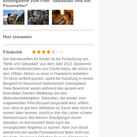
Bildergalerie zum Film "Sebastian und die
Feuerretter"
Hier streamen
Filmkritik
4 / 5
Der Abenteuerfilm für Kinder ist die Fortsetzung von
"Belle und Sebastian" aus dem Jahr 2013. Basierend
auf den Kinderbüchern von Cécile Aubry, die schon in
den 1960er Jahren zu einer in Frankreich beliebten
TV-Serie verfilmt wurden, spielt die Handlung in einem
Bergdorf im französisch-italienischen Grenzgebiet.
Viele Bewohner waren während des gerade erst
beendeten Zweiten Weltkriegs bei den
Widerstandskämpfern. Sebastian, der wieder vom
aufgeweckten Félix Bossuet dargestellt wird, erfährt
nun, dass er gar kein Vollwaise ist. Kaum aber lernt er
seinen Vater kennen, macht er ihm das Leben schwer:
Niemand kann den kleinen Draufgänger davon
abhalten, im brennenden Wald nach der
verunglückten Angelina zu suchen. Aber zum Glück
weicht ihm der weiße Pyrenäenhund Belle nicht von