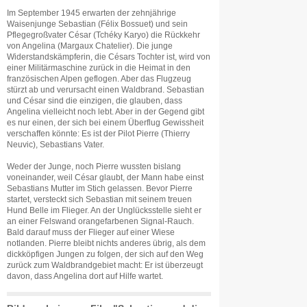
Im September 1945 erwarten der zehnjährige
Waisenjunge Sebastian (Félix Bossuet) und sein
Pflegegroßvater César (Tchéky Karyo) die Rückkehr
von Angelina (Margaux Chatelier). Die junge
Widerstandskämpferin, die Césars Tochter ist, wird von
einer Militärmaschine zurück in die Heimat in den
französischen Alpen geflogen. Aber das Flugzeug
stürzt ab und verursacht einen Waldbrand. Sebastian
und César sind die einzigen, die glauben, dass
Angelina vielleicht noch lebt. Aber in der Gegend gibt
es nur einen, der sich bei einem Überflug Gewissheit
verschaffen könnte: Es ist der Pilot Pierre (Thierry
Neuvic), Sebastians Vater.
Weder der Junge, noch Pierre wussten bislang
voneinander, weil César glaubt, der Mann habe einst
Sebastians Mutter im Stich gelassen. Bevor Pierre
startet, versteckt sich Sebastian mit seinem treuen
Hund Belle im Flieger. An der Unglücksstelle sieht er
an einer Felswand orangefarbenen Signal-Rauch.
Bald darauf muss der Flieger auf einer Wiese
notlanden. Pierre bleibt nichts anderes übrig, als dem
dickköpfigen Jungen zu folgen, der sich auf den Weg
zurück zum Waldbrandgebiet macht: Er ist überzeugt
davon, dass Angelina dort auf Hilfe wartet.