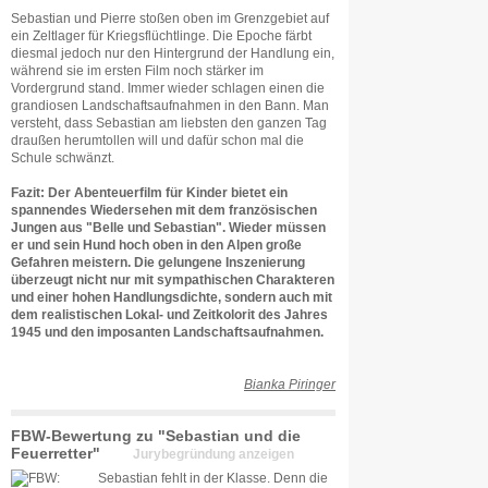
Sebastian und Pierre stoßen oben im Grenzgebiet auf
ein Zeltlager für Kriegsflüchtlinge. Die Epoche färbt
diesmal jedoch nur den Hintergrund der Handlung ein,
während sie im ersten Film noch stärker im
Vordergrund stand. Immer wieder schlagen einen die
grandiosen Landschaftsaufnahmen in den Bann. Man
versteht, dass Sebastian am liebsten den ganzen Tag
draußen herumtollen will und dafür schon mal die
Schule schwänzt.
Fazit: Der Abenteuerfilm für Kinder bietet ein
spannendes Wiedersehen mit dem französischen
Jungen aus "Belle und Sebastian". Wieder müssen
er und sein Hund hoch oben in den Alpen große
Gefahren meistern. Die gelungene Inszenierung
überzeugt nicht nur mit sympathischen Charakteren
und einer hohen Handlungsdichte, sondern auch mit
dem realistischen Lokal- und Zeitkolorit des Jahres
1945 und den imposanten Landschaftsaufnahmen.
Bianka Piringer
FBW-Bewertung zu "Sebastian und die
Feuerretter"
Jurybegründung anzeigen
Sebastian fehlt in der Klasse. Denn die