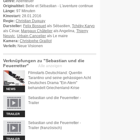
Genre:
Abenteuer
Originaltitel:
Belle et Sébastian - L'aventure continue
Länge:
97 Minuten
Kinostart:
28.01.2016
Regie:
Christian Duguay
Darsteller:
Felix Bossuet
als Sébastien,
Tchéky Karyo
als César,
Margaux Châtelier
als Angelina,
Thierry
Neuvic
,
Urbain Cancelier
als Le maire
Kamera:
Christophe Graillot
Verleih:
Neue Visionen
Verknüpfungen zu "Sebastian und die
Feuerretter"
Alle anzeigen
Filmstarts Deutschland: Quentin
Tarantino und seine gehässigen Acht
Deutsches Drama "Ein Atem"
behandelt Griechenland-Krise
NEWS
Sebastian und die Feuerretter -
Trailer
TRAILER
Sebastian und die Feuerretter -
Trailer (französisch)
TRAILER