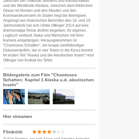
Zwischen der Ostküste Sibiriens und Kamtschatkas
und der Westküste Alaskas, zwischen dem Arktischen
Ozean im Norden und den Aleuten und den
Kommandeurinseln im Süden liegt die Beringsee.
Angeregt von historischen Berichten des 18. und 19.
Jahrhunderts hat sich Ulrike Ottinger 2014 auf eine
dreimonatige Reise dorthin begeben, ihr eigenes
Logbuch verfasst, Natur und Menschen mit ihrer
Kamera eingefangen. Herausgekommen ist
"Chamissos Schatten", ein knapp zwölfstündiger
Dokumentarfilm, der in vier Teilen in die Kinos kommt.
Im ersten Teil "Alaska und die Aleutischen Inseln" reist
Ottinger von Kodiak bis Teller.
Bildergalerie zum Film "Chamissos
Schatten: Kapitel 1 Alaska u.d. aleutischen
Inseln"
Hier streamen
Filmkritik
4 / 5