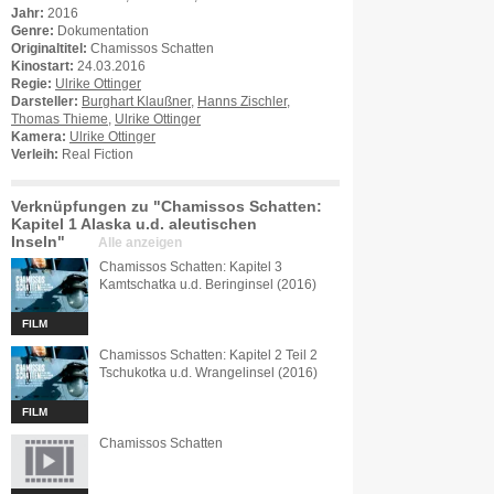
Jahr:
2016
Genre:
Dokumentation
Originaltitel:
Chamissos Schatten
Kinostart:
24.03.2016
Regie:
Ulrike Ottinger
Darsteller:
Burghart Klaußner
,
Hanns Zischler
,
Thomas Thieme
,
Ulrike Ottinger
Kamera:
Ulrike Ottinger
Verleih:
Real Fiction
Verknüpfungen zu "Chamissos Schatten:
Kapitel 1 Alaska u.d. aleutischen
Inseln"
Alle anzeigen
Chamissos Schatten: Kapitel 3
Kamtschatka u.d. Beringinsel (2016)
FILM
Chamissos Schatten: Kapitel 2 Teil 2
Tschukotka u.d. Wrangelinsel (2016)
FILM
Chamissos Schatten