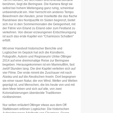
Tief im Norden, wo sich Asien und Amerika beinahe
berühren, liegt die Beringsee. Die Kamera fängt sie
selbst bei hohem Wellengang ganz ruhig, scheinbar
unbeeindruckt ein. Hier herrscht ein anderes Tempo.
Bewohnern der Aleuten, jener Inselkette die das flache
Randmeer des Nordpazifik im Süden begrenzt, bietet
sich nur in den Sommermonaten die Gelegenheit, mit
der Fähre von Eiland zu Eiland oder zum Festland zu
verkehren. Von dieser erzwungenen Entschleunigung
ist auch das erste Kapitel von "Chamissos Schatten"
erfüllt.
Mit einer Handvoll historischer Berichte und
Logbücher im Gepäck hat sich die Künstlerin,
Fotografin, Autorin und Regisseurin Ulrike Ottinger
2014 auf eine dreimonatige Reise zur Beringsee
begeben. Herausgekommen ist ein Mammutfilm, fast
zwölf Stunden lang. Die drei Kapitel verteilen sich auf
vier Filme. Der erste nimmt die Zuschauer mit nach
Alaska und auf die Aleutischen Inseln. Dort begegnen
sie einer rauen Natur, die von Wind, Wetter und Wellen
geprägt ist, und Menschen, die bis heute von und mit
dem Meer leben und sich auf alte, von zwei
Kolonialisierungen überdeckte Traditionen
rückbesinnen.
Nur selten erläutert Ottinger etwas aus dem Off.
Stattdessen ertönen Logbücher. Die historischen