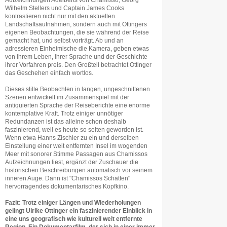
Aufzeichnungen Adelberts von Chamisso, Georg
Wilhelm Stellers und Captain James Cooks
kontrastieren nicht nur mit den aktuellen
Landschaftsaufnahmen, sondern auch mit Ottingers
eigenen Beobachtungen, die sie während der Reise
gemacht hat, und selbst vorträgt. Ab und an
adressieren Einheimische die Kamera, geben etwas
von ihrem Leben, ihrer Sprache und der Geschichte
ihrer Vorfahren preis. Den Großteil betrachtet Ottinger
das Geschehen einfach wortlos.
Dieses stille Beobachten in langen, ungeschnittenen
Szenen entwickelt im Zusammenspiel mit der
antiquierten Sprache der Reiseberichte eine enorme
kontemplative Kraft. Trotz einiger unnötiger
Redundanzen ist das alleine schon deshalb
faszinierend, weil es heute so selten geworden ist.
Wenn etwa Hanns Zischler zu ein und derselben
Einstellung einer weit entfernten Insel im wogenden
Meer mit sonorer Stimme Passagen aus Chamissos
Aufzeichnungen liest, ergänzt der Zuschauer die
historischen Beschreibungen automatisch vor seinem
inneren Auge. Dann ist "Chamissos Schatten"
hervorragendes dokumentarisches Kopfkino.
Fazit: Trotz einiger Längen und Wiederholungen
gelingt Ulrike Ottinger ein faszinierender Einblick in
eine uns geografisch wie kulturell weit entfernte