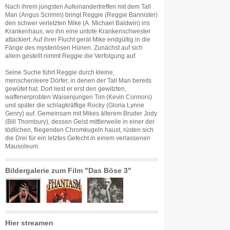
Nach ihrem jüngsten Aufeinandertreffen mit dem Tall
Man (Angus Scrimm) bringt Reggie (Reggie Bannister)
den schwer verletzten Mike (A. Michael Baldwin) ins
Krankenhaus, wo ihn eine untote Krankenschwester
attackiert. Auf ihrer Flucht gerät Mike endgültig in die
Fänge des mysteriösen Hünen. Zunächst auf sich
allein gestellt nimmt Reggie die Verfolgung auf.
Seine Suche führt Reggie durch kleine,
menschenleere Dörfer, in denen der Tall Man bereits
gewütet hat. Dort liest er erst den gewitzten,
waffenerprobten Waisenjungen Tim (Kevin Connors)
und später die schlagkräftige Rocky (Gloria Lynne
Genry) auf. Gemeinsam mit Mikes älterem Bruder Jody
(Bill Thornbury), dessen Geist mittlerweile in einer der
tödlichen, fliegenden Chromkugeln haust, rüsten sich
die Drei für ein letztes Gefecht in einem verlassenen
Mausoleum.
Bildergalerie zum Film "Das Böse 3"
Hier streamen