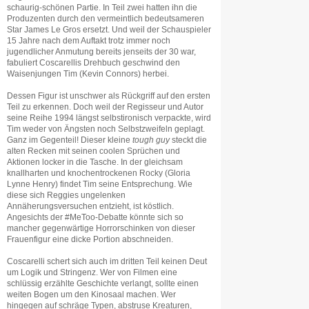
schaurig-schönen Partie. In Teil zwei hatten ihn die
Produzenten durch den vermeintlich bedeutsameren
Star James Le Gros ersetzt. Und weil der Schauspieler
15 Jahre nach dem Auftakt trotz immer noch
jugendlicher Anmutung bereits jenseits der 30 war,
fabuliert Coscarellis Drehbuch geschwind den
Waisenjungen Tim (Kevin Connors) herbei.
Dessen Figur ist unschwer als Rückgriff auf den ersten
Teil zu erkennen. Doch weil der Regisseur und Autor
seine Reihe 1994 längst selbstironisch verpackte, wird
Tim weder von Ängsten noch Selbstzweifeln geplagt.
Ganz im Gegenteil! Dieser kleine
tough guy
steckt die
alten Recken mit seinen coolen Sprüchen und
Aktionen locker in die Tasche. In der gleichsam
knallharten und knochentrockenen Rocky (Gloria
Lynne Henry) findet Tim seine Entsprechung. Wie
diese sich Reggies ungelenken
Annäherungsversuchen entzieht, ist köstlich.
Angesichts der #MeToo-Debatte könnte sich so
mancher gegenwärtige Horrorschinken von dieser
Frauenfigur eine dicke Portion abschneiden.
Coscarelli schert sich auch im dritten Teil keinen Deut
um Logik und Stringenz. Wer von Filmen eine
schlüssig erzählte Geschichte verlangt, sollte einen
weiten Bogen um den Kinosaal machen. Wer
hingegen auf schräge Typen, abstruse Kreaturen,