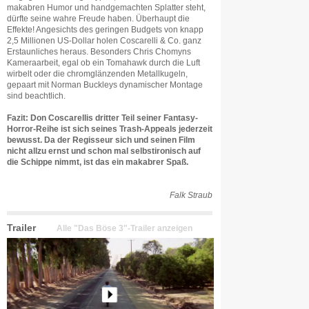
makabren Humor und handgemachten Splatter steht,
dürfte seine wahre Freude haben. Überhaupt die
Effekte! Angesichts des geringen Budgets von knapp
2,5 Millionen US-Dollar holen Coscarelli & Co. ganz
Erstaunliches heraus. Besonders Chris Chomyns
Kameraarbeit, egal ob ein Tomahawk durch die Luft
wirbelt oder die chromglänzenden Metallkugeln,
gepaart mit Norman Buckleys dynamischer Montage
sind beachtlich.
Fazit: Don Coscarellis dritter Teil seiner Fantasy-
Horror-Reihe ist sich seines Trash-Appeals jederzeit
bewusst. Da der Regisseur sich und seinen Film
nicht allzu ernst und schon mal selbstironisch auf
die Schippe nimmt, ist das ein makabrer Spaß.
Falk Straub
Trailer
Alle "Das Böse 3"-Trailer anzeigen