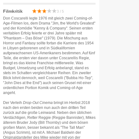
Filmkritik
3 / 5
Don Coscarelli legte 1976 mit gleich zwei Coming-of-
Age-Filmen los, dem Drama "Jim, the World's Greatest"
und der Komödie "Kenny & Company". Seinen ersten
veritablen Erfolg feierte er drei Jahre später mit
"Phantasm – Das Böse" (1979). Die Mischung aus
Horror und Fantasy sollte fortan die Karriere des 1954
in Libyen geborenen und in Südkalifornien
aufgewachsenen US-Amerikaners bestimmen. Auf fünf
Teile, die ersten vier davon unter Coscarellis Regie,
bringt es das kleine Franchise mittlerweile. Was
Budget, Umsetzung und Erfolg anbelangt, stand es
stets im Schatten vergleichbarer Reihen. Ein zweiter
Blick lohnt dennoch, weil Coscarelli ("Bubba Ho-Tep",
"John Dies at the End") auch seinen Grusel mit einer
ordentlichen Portion Komik und Coming-of-Age
angeht.
Der Verleih
Drop-Out Cinema
bringt im Herbst 2018
nach den ersten beiden nun auch den dritten Teil
zurück auf die große Leinwand. Neben den üblichen
Verdächtigen, Retter Reggie (Reggie Bannister), Mikes
älterem Bruder Jody (Bill Thornby) und dem bösen
großen Mann, besser bekannt als "The Tall Man"
(Angus Scrimm), ist mit A. Michael Baldwin der
Originaldarsteller des Mike wieder mit von der