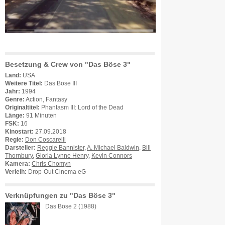
Besetzung & Crew von "Das Böse 3"
Land:
USA
Weitere Titel:
Das Böse III
Jahr:
1994
Genre:
Action, Fantasy
Originaltitel:
Phantasm III: Lord of the Dead
Länge:
91 Minuten
FSK:
16
Kinostart:
27.09.2018
Regie:
Don Coscarelli
Darsteller:
Reggie Bannister
,
A. Michael Baldwin
,
Bill
Thornbury
,
Gloria Lynne Henry
,
Kevin Connors
Kamera:
Chris Chomyn
Verleih:
Drop-Out Cinema eG
Verknüpfungen zu "Das Böse 3"
Das Böse 2 (1988)