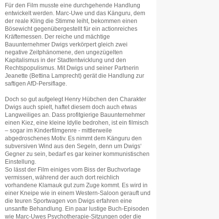
Für den Film musste eine durchgehende Handlung
entwickelt werden. Marc-Uwe und das Känguru, dem
der reale Kling die Stimme leiht, bekommen einen
Bösewicht gegenübergestellt für ein actionreiches
Kräftemessen. Der reiche und mächtige
Bauunternehmer Dwigs verkörpert gleich zwei
negative Zeitphänomene, den ungezügelten
Kapitalismus in der Stadtentwicklung und den
Rechtspopulismus. Mit Dwigs und seiner Partnerin
Jeanette (Bettina Lamprecht) gerät die Handlung zur
saftigen AfD-Persiflage.
Doch so gut aufgelegt Henry Hübchen den Charakter
Dwigs auch spielt, haftet diesem doch auch etwas
Langweiliges an. Dass profitgierige Bauunternehmer
einen Kiez, eine kleine Idylle bedrohen, ist ein filmisch
– sogar im Kinderfilmgenre - mittlerweile
abgedroschenes Motiv. Es nimmt dem Känguru den
subversiven Wind aus den Segeln, denn um Dwigs‘
Gegner zu sein, bedarf es gar keiner kommunistischen
Einstellung.
So lässt der Film einiges vom Biss der Buchvorlage
vermissen, während der auch dort reichlich
vorhandene Klamauk gut zum Zuge kommt. Es wird in
einer Kneipe wie in einem Western-Saloon gerauft und
die teuren Sportwagen von Dwigs erfahren eine
unsanfte Behandlung. Ein paar lustige Buch-Episoden
wie Marc-Uwes Psychotherapie-Sitzungen oder die