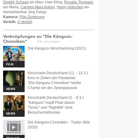
Dimitrij Schaad
als Marc-Uwe Kling,
Rosalie Thomass
als Maria,
Carmen-Maja Antoni
,
Henry Hübchen
als
Immobilienhai Jörg Dwigs
Kamera:
Filip Zumbrunn
Verleih:
X Verleih
Verknüpfungen zu "Die Känguru-
Chroniken"
Alle anzeigen
Die Känguru-Verschwörung (2021)
FILM
Kinocharts Deutschland (12. - 15.3.):
Kino in Zeiten der Pandemie
"Die Känguru-Chroniken" letzter
Champ vor der Zwangspause
NEWS
Kinocharts Deutschland (5. - 8.3.):
"Känguru" hüpft Pixar davon
"Sonic" und "Nightlife" sind
Besuchermillionäre
NEWS
Die Känguru-Chroniken - Trailer (Mai
2020)