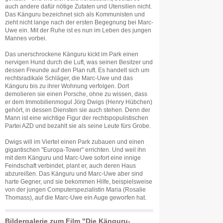
auch andere dafür nötige Zutaten und Utensilien nicht.
Das Känguru bezeichnet sich als Kommunisten und
zieht nicht lange nach der ersten Begegnung bei Marc-
Uwe ein. Mit der Ruhe ist es nun im Leben des jungen
Mannes vorbei.
Das unerschrockene Känguru kickt im Park einen
nervigen Hund durch die Luft, was seinen Besitzer und
dessen Freunde auf den Plan ruft. Es handelt sich um
rechtsradikale Schläger, die Marc-Uwe und das
Känguru bis zu ihrer Wohnung verfolgen. Dort
demolieren sie einen Porsche, ohne zu wissen, dass
er dem Immobilienmogul Jörg Dwigs (Henry Hübchen)
gehört, in dessen Diensten sie auch stehen. Denn der
Mann ist eine wichtige Figur der rechtspopulistischen
Partei AZD und bezahlt sie als seine Leute fürs Grobe.
Dwigs will im Viertel einen Park zubauen und einen
gigantischen "Europa-Tower" errichten. Und weil ihn
mit dem Känguru und Marc-Uwe sofort eine innige
Feindschaft verbindet, plant er, auch deren Haus
abzureißen. Das Känguru und Marc-Uwe aber sind
harte Gegner, und sie bekommen Hilfe, beispielsweise
von der jungen Computerspezialistin Maria (Rosalie
Thomass), auf die Marc-Uwe ein Auge geworfen hat.
Bildergalerie zum Film "Die Känguru-