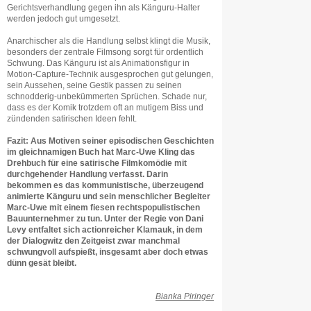
Gerichtsverhandlung gegen ihn als Känguru-Halter
werden jedoch gut umgesetzt.
Anarchischer als die Handlung selbst klingt die Musik,
besonders der zentrale Filmsong sorgt für ordentlich
Schwung. Das Känguru ist als Animationsfigur in
Motion-Capture-Technik ausgesprochen gut gelungen,
sein Aussehen, seine Gestik passen zu seinen
schnodderig-unbekümmerten Sprüchen. Schade nur,
dass es der Komik trotzdem oft an mutigem Biss und
zündenden satirischen Ideen fehlt.
Fazit: Aus Motiven seiner episodischen Geschichten
im gleichnamigen Buch hat Marc-Uwe Kling das
Drehbuch für eine satirische Filmkomödie mit
durchgehender Handlung verfasst. Darin
bekommen es das kommunistische, überzeugend
animierte Känguru und sein menschlicher Begleiter
Marc-Uwe mit einem fiesen rechtspopulistischen
Bauunternehmer zu tun. Unter der Regie von Dani
Levy entfaltet sich actionreicher Klamauk, in dem
der Dialogwitz den Zeitgeist zwar manchmal
schwungvoll aufspießt, insgesamt aber doch etwas
dünn gesät bleibt.
Bianka Piringer