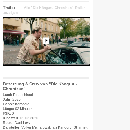
Trailer
Alle "Die Känguru-Chroniken"-Trailer
anzeigen
Besetzung & Crew von "Die Känguru-
Chroniken"
Land:
Deutschland
Jahr:
2020
Genre:
Komödie
Länge:
92 Minuten
FSK:
0
Kinostart:
05.03.2020
Regie:
Dani Levy
Darsteller:
Volker Michalowski
als Känguru (Stimme),