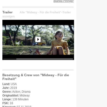
Bianka Piringer
Trailer
Alle "Midway - Für die Freiheit"-Trailer
anzeigen
Besetzung & Crew von "Midway - Für die
Freiheit"
Land:
USA
Jahr:
2019
Genre:
Action, Drama
Originaltitel:
Midway
Länge:
139 Minuten
FSK:
16