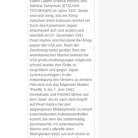
Edwin Layton (Patrick Wilson) und
Admiral Yamymoto (ETSUSHI
TOYOKAWA) im Jahre 1937. Beide
sind sich einig, das ein Krieg
zwischen ihren Nationen sinnlos sei.
Doch das Kaiserreich Japan
entscheidet sich und anders und
überfällt am 07. Dezember 1941
Pearl Harbor und löst damit der Krieg
gegen die USA aus. Nach der
Zerstörung eines großen Teils der
amerikanischen Marine betreibt die
USA große Anstrengungen möglichst
schnell wieder ihre Flotte zu
vergrößern und gegen Japan
zurückzuschlagen. In der
Ankündigung des Verleihs zu diesem
Film liest sich das folgender Maßen:
"Pazifik, 4. bis 7. Juni 1942:
Demokratie und Freiheit stehen auf
dem Spiel, als es nach dem Angriff
auf Pearl Harbor bei den
abgelegenen Midwayinseln zu einem
entscheidenden Aufeinandertreffen
kommt, bei dem die zahlenmäßig
geschwächte US-amerikanische
Marine und Luftwaffe allen
Widrigkeiten trotzt, um sich einem in