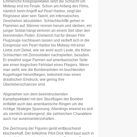
Emmerichs Kriegsspektakel setzt die Schlacht um
Midway erst ins Finale. Schon am Anfang des Films,
nämlich beim Angriff auf Pearl Harbor, zeigt der
Regisseur aber sein Talent, ein infernalisches
Geschehen abzubilden. Schlachtschiffe gehen in
Flammen auf, Männer rennen herum und sterben, ein
junger Soldat hängt verloren an einem Seil über den
brennenden Fluten. Emmerich hat für diesen Film
Flugzeuge nachbauen lassen und vertieft sich in die
Ereignisse von Pearl Harbor bis Midway mit einer
Liebe zum Detail, wie sie wohl auch Leute, die früher
Schlachten mit Zinnsoldaten nachspielten, besaßen.
Er erwähnt sogar Pannen auf amerikanischer Seite
wie einen tragischen Fehlstart eines Fliegers. Wenn
man sieht, wie die Bomberpiloten im leuchtenden
Kugelhagel herumfliegen, bekommt man einen
drastischen Eindruck, wie gering ihre
Überlebenschancen sind.
Abgesehen von dem beeindruckenden
Kampfspektakel mit den Sturzflügen der Bomber
entfaltet auch das amerikanische Ringen um die
richtige Strategie Spannung. Allerdings erweist es sich
als ziemlich anstrengend, die zahlreichen Charaktere
auch nur auseinanderzuhalten.
Die Zeichnung der Figuren gerät enttäuschend
klischeehaft. Der tollkühne Pilot Dick West kaut auch in