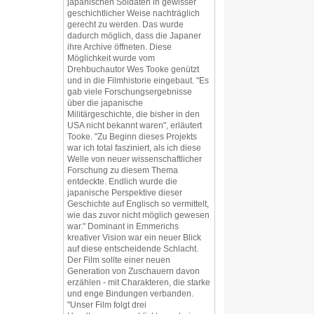
japanischen Soldaten in gewisser
geschichtlicher Weise nachträglich
gerecht zu werden. Das wurde
dadurch möglich, dass die Japaner
ihre Archive öffneten. Diese
Möglichkeit wurde vom
Drehbuchautor Wes Tooke genützt
und in die Filmhistorie eingebaut. "Es
gab viele Forschungsergebnisse
über die japanische
Militärgeschichte, die bisher in den
USA nicht bekannt waren", erläutert
Tooke. "Zu Beginn dieses Projekts
war ich total fasziniert, als ich diese
Welle von neuer wissenschaftlicher
Forschung zu diesem Thema
entdeckte. Endlich wurde die
japanische Perspektive dieser
Geschichte auf Englisch so vermittelt,
wie das zuvor nicht möglich gewesen
war." Dominant in Emmerichs
kreativer Vision war ein neuer Blick
auf diese entscheidende Schlacht.
Der Film sollte einer neuen
Generation von Zuschauern davon
erzählen - mit Charakteren, die starke
und enge Bindungen verbanden.
"Unser Film folgt drei