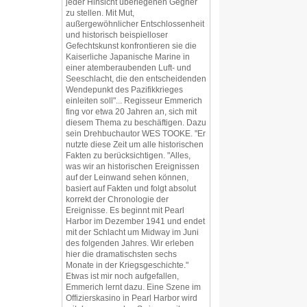
jeder Hinsicht überlegenen Gegner
zu stellen. Mit Mut,
außergewöhnlicher Entschlossenheit
und historisch beispielloser
Gefechtskunst konfrontieren sie die
Kaiserliche Japanische Marine in
einer atemberaubenden Luft- und
Seeschlacht, die den entscheidenden
Wendepunkt des Pazifikkrieges
einleiten soll"... Regisseur Emmerich
fing vor etwa 20 Jahren an, sich mit
diesem Thema zu beschäftigen. Dazu
sein Drehbuchautor WES TOOKE. "Er
nutzte diese Zeit um alle historischen
Fakten zu berücksichtigen. "Alles,
was wir an historischen Ereignissen
auf der Leinwand sehen können,
basiert auf Fakten und folgt absolut
korrekt der Chronologie der
Ereignisse. Es beginnt mit Pearl
Harbor im Dezember 1941 und endet
mit der Schlacht um Midway im Juni
des folgenden Jahres. Wir erleben
hier die dramatischsten sechs
Monate in der Kriegsgeschichte."
Etwas ist mir noch aufgefallen,
Emmerich lernt dazu. Eine Szene im
Offizierskasino in Pearl Harbor wird