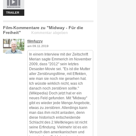
TRAILER
Film-Kommentare zu "Midway - Für die
Freiheit"
Kommentar abgeben
filmfuzzy
am 09.11.2019
In einem Interview mit der Zeitschrift
Merian sagte Emmerich im November
2009, dass "2012" sein letztes
Desaster-Movie sei. "Es ist die Mutter
aller Zerstörungsfilme, mit Effekten,
wie man sie noch nie gesehen hat.
Ich wüsste wirklich nicht, was ich
danach noch zerstören sollte."
(Wikipedia) Doch jetzt hat er ein
neues Feld gefunden. Mit "Midway"
gibt es wieder jede Menge Angebote,
etwas zu zerstören. Allerdings kann
man das ihm nicht anlasten, denn
diese historisch entscheidende
Schlacht des 2.Weltkrieges ist nicht
seine Erfindung. Vielmehr ist es ein
Versuch den amerikanischen und