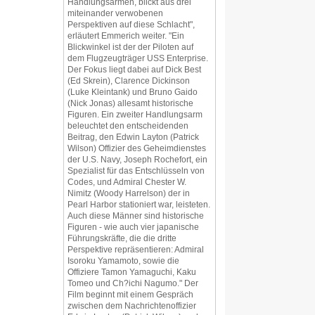
Handlungsarmen, blickt aus drei
miteinander verwobenen
Perspektiven auf diese Schlacht",
erläutert Emmerich weiter. "Ein
Blickwinkel ist der der Piloten auf
dem Flugzeugträger USS Enterprise.
Der Fokus liegt dabei auf Dick Best
(Ed Skrein), Clarence Dickinson
(Luke Kleintank) und Bruno Gaido
(Nick Jonas) allesamt historische
Figuren. Ein zweiter Handlungsarm
beleuchtet den entscheidenden
Beitrag, den Edwin Layton (Patrick
Wilson) Offizier des Geheimdienstes
der U.S. Navy, Joseph Rochefort, ein
Spezialist für das Entschlüsseln von
Codes, und Admiral Chester W.
Nimitz (Woody Harrelson) der in
Pearl Harbor stationiert war, leisteten.
Auch diese Männer sind historische
Figuren - wie auch vier japanische
Führungskräfte, die die dritte
Perspektive repräsentieren: Admiral
Isoroku Yamamoto, sowie die
Offiziere Tamon Yamaguchi, Kaku
Tomeo und Ch?ichi Nagumo." Der
Film beginnt mit einem Gespräch
zwischen dem Nachrichtenoffizier