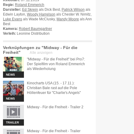
Kinostart:
07.11.2019
Regie:
Roland Emmerich
Darsteller:
Ed Skrein
als Dick Best,
Patrick Wilson
als
Edwin Layton,
Woody Harrelson
als Chester W. Nimitz,
Luke Evans
als Wade McClusky,
Mandy Moore
als Ann
Best
Kamera:
Robert Baumgartner
Verleih:
Leonine Distribution
Verknüpfungen zu "Midway - Für die
Freiheit"
Alle anzeigen
"Midway - Für die Freiheit" bei Pro7:
Der Spielfilm von Roland Emmerich
als Wiederholung
NEWS
Kinocharts USA (15. - 17.11.):
Christian Bale rast auf die Pole
Höllenfeuer für "Charlie's Angels"
NEWS
Midway - Für die Freiheit - Trailer 2
TRAILER
Midway - Für die Freiheit - Trailer