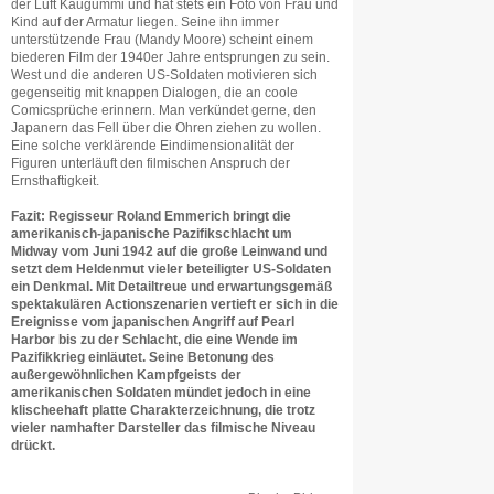
der Luft Kaugummi und hat stets ein Foto von Frau und
Kind auf der Armatur liegen. Seine ihn immer
unterstützende Frau (Mandy Moore) scheint einem
biederen Film der 1940er Jahre entsprungen zu sein.
West und die anderen US-Soldaten motivieren sich
gegenseitig mit knappen Dialogen, die an coole
Comicsprüche erinnern. Man verkündet gerne, den
Japanern das Fell über die Ohren ziehen zu wollen.
Eine solche verklärende Eindimensionalität der
Figuren unterläuft den filmischen Anspruch der
Ernsthaftigkeit.
Fazit: Regisseur Roland Emmerich bringt die
amerikanisch-japanische Pazifikschlacht um
Midway vom Juni 1942 auf die große Leinwand und
setzt dem Heldenmut vieler beteiligter US-Soldaten
ein Denkmal. Mit Detailtreue und erwartungsgemäß
spektakulären Actionszenarien vertieft er sich in die
Ereignisse vom japanischen Angriff auf Pearl
Harbor bis zu der Schlacht, die eine Wende im
Pazifikkrieg einläutet. Seine Betonung des
außergewöhnlichen Kampfgeists der
amerikanischen Soldaten mündet jedoch in eine
klischeehaft platte Charakterzeichnung, die trotz
vieler namhafter Darsteller das filmische Niveau
drückt.