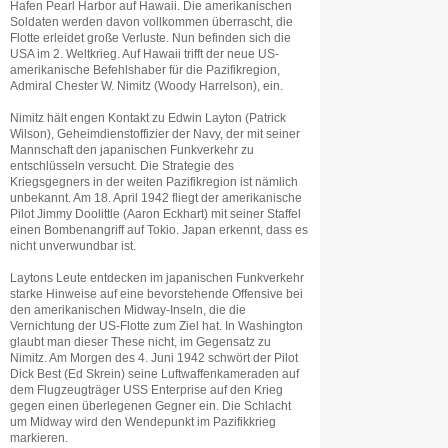
Hafen Pearl Harbor auf Hawaii. Die amerikanischen
Soldaten werden davon vollkommen überrascht, die
Flotte erleidet große Verluste. Nun befinden sich die
USA im 2. Weltkrieg. Auf Hawaii trifft der neue US-
amerikanische Befehlshaber für die Pazifikregion,
Admiral Chester W. Nimitz (Woody Harrelson), ein.
Nimitz hält engen Kontakt zu Edwin Layton (Patrick
Wilson), Geheimdienstoffizier der Navy, der mit seiner
Mannschaft den japanischen Funkverkehr zu
entschlüsseln versucht. Die Strategie des
Kriegsgegners in der weiten Pazifikregion ist nämlich
unbekannt. Am 18. April 1942 fliegt der amerikanische
Pilot Jimmy Doolittle (Aaron Eckhart) mit seiner Staffel
einen Bombenangriff auf Tokio. Japan erkennt, dass es
nicht unverwundbar ist.
Laytons Leute entdecken im japanischen Funkverkehr
starke Hinweise auf eine bevorstehende Offensive bei
den amerikanischen Midway-Inseln, die die
Vernichtung der US-Flotte zum Ziel hat. In Washington
glaubt man dieser These nicht, im Gegensatz zu
Nimitz. Am Morgen des 4. Juni 1942 schwört der Pilot
Dick Best (Ed Skrein) seine Luftwaffenkameraden auf
dem Flugzeugträger USS Enterprise auf den Krieg
gegen einen überlegenen Gegner ein. Die Schlacht
um Midway wird den Wendepunkt im Pazifikkrieg
markieren.