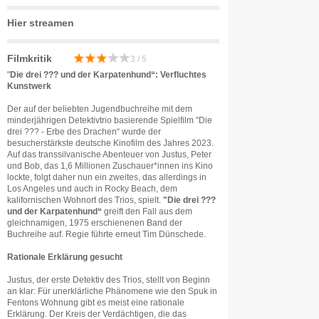
Hier streamen
Filmkritik
3 / 5
"
Die drei ??? und der Karpatenhund“:
Verfluchtes
Kunstwerk
Der auf der beliebten Jugendbuchreihe mit dem
minderjährigen Detektivtrio basierende Spielfilm "Die
drei ??? - Erbe des Drachen“ wurde der
besucherstärkste deutsche Kinofilm des Jahres 2023.
Auf das transsilvanische Abenteuer von Justus, Peter
und Bob, das 1,6 Millionen Zuschauer*innen ins Kino
lockte, folgt daher nun ein zweites, das allerdings in
Los Angeles und auch in Rocky Beach, dem
kalifornischen Wohnort des Trios, spielt.
"Die drei ???
und der Karpatenhund“
greift den Fall aus dem
gleichnamigen, 1975 erschienenen Band der
Buchreihe auf. Regie führte erneut Tim Dünschede.
Rationale Erklärung gesucht
Justus, der erste Detektiv des Trios, stellt von Beginn
an klar: Für unerklärliche Phänomene wie den Spuk in
Fentons Wohnung gibt es meist eine rationale
Erklärung. Der Kreis der Verdächtigen, die das