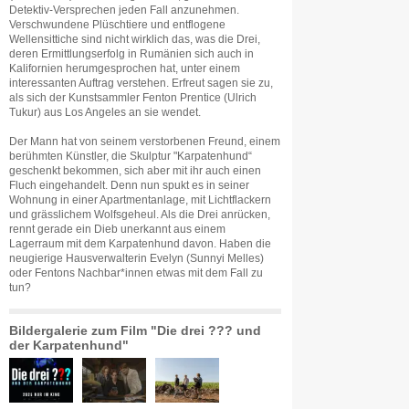
Detektiv-Versprechen jeden Fall anzunehmen.
Verschwundene Plüschtiere und entflogene
Wellensittiche sind nicht wirklich das, was die Drei,
deren Ermittlungserfolg in Rumänien sich auch in
Kalifornien herumgesprochen hat, unter einem
interessanten Auftrag verstehen. Erfreut sagen sie zu,
als sich der Kunstsammler Fenton Prentice (Ulrich
Tukur) aus Los Angeles an sie wendet.
Der Mann hat von seinem verstorbenen Freund, einem
berühmten Künstler, die Skulptur "Karpatenhund“
geschenkt bekommen, sich aber mit ihr auch einen
Fluch eingehandelt. Denn nun spukt es in seiner
Wohnung in einer Apartmentanlage, mit Lichtflackern
und grässlichem Wolfsgeheul. Als die Drei anrücken,
rennt gerade ein Dieb unerkannt aus einem
Lagerraum mit dem Karpatenhund davon. Haben die
neugierige Hausverwalterin Evelyn (Sunnyi Melles)
oder Fentons Nachbar*innen etwas mit dem Fall zu
tun?
Bildergalerie zum Film "Die drei ??? und
der Karpatenhund"