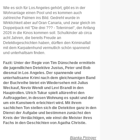
Wie es sich für Los Angeles gehört, gibt es in der
Wohnanlage einen Pool und es kommen auch
zahlreiche Palmen ins Bild. Gedreht wurde in
Wirklichkeit aber auf Gran Canaria, und zwar gleich im
Doppelpack mit "Die drei ??? - Toteninsel“, der Anfang
2026 in die Kinos kommen soll. Schulkinder ab circa
acht Jahren, die bereits Freude an
Detektivgeschichten haben, dürften den Kriminalfall
mit dem Karpatenhund vermutlich schön spannend
und unterhaltsam finden.
Fazit: Unter der Regie von Tim Dünschede ermitteln
die jugendlichen Detektive Justus, Peter und Bob
diesmal in Los Angeles. Der spannende und
unterhaltsame Krimi nach dem gleichnamigen Band
der Buchreihe bietet ein Wiedersehen mit Julius
Weckauf, Nevio Wendt und Levi Brandl in den
Hauptrollen. Ulrich Tukur spielt allürenfrei den
Auftraggeber, in dessen Wohnung es spukt und der
um ein Kunstwerk erleichtert wird. Mit ihrem
sachlichen Ton stellen sich die Detektive ganz in den
Dienst der Aufgabe und bestimmen zunächst den
Kreis der Verdächtigen, wie einst die Meister ihres
Fachs in den Geschichten von Agatha Christie.
Bianka Piringer