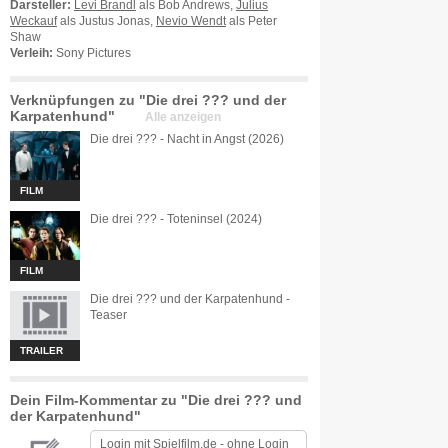
Darsteller:
Levi Brandl
als Bob Andrews,
Julius
Weckauf
als Justus Jonas,
Nevio Wendt
als Peter
Shaw
Verleih:
Sony Pictures
Verknüpfungen zu "Die drei ??? und der
Karpatenhund"
Alle anzeigen
Die drei ??? - Nacht in Angst (2026)
FILM
Die drei ??? - Toteninsel (2024)
FILM
Die drei ??? und der Karpatenhund -
Teaser
TRAILER
Dein Film-Kommentar zu "Die drei ??? und
der Karpatenhund"
Login mit
Spielfilm.de
-
ohne Login