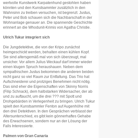
wertvolle Kunstwerk Karpatenhund gestohlen haben
könnten und den Kunstsammler zusätzlich in den
Wahnsinn zu treiben versuchen, ist begrenzt. Justus,
Peter und Bob schauen sich die Nachbarschaft in der
Wohnanlage genauer an. Die spannende Geschichte
erinnert an die Whodunit-Krimis von Agatha Christie.
Ulrich Tukur integriert sich
Die Jungdetektive, die von der Kripo zunächst
heimgeschickt werden, behalten einen kühlen Kopf.
Sie sind altersgemäß mal von sich überzeugt, mal
unsicher. Vor allem Julius Weckauf darf immer wieder
einen klugen Spruch heraushauen. Neben dem
sympathischen Justus bekommen die anderen beiden
nicht ganz so viel Raum zur Entfaltung. Das Trio hat
Aufschneiderei und protziges Benehmen nicht nötig.
Das sind eher die Eigenschaften von Skinny Norris
(Filip Schnack), dem halbstarken Widersacher, der ab
und zu auftaucht, um die drei ??? mit Spott und
Drohgebärden in Verlegenheit zu bringen. Ulrich Tukur
spielt den Kunstsammler Fenton auf Augenhöhe mit
den drei Detektiven. In den Gesprächen verblasst der
Altersunterschied, es gibt kein gönnerhaftes Gehabe
des Erwachsenen, sondern nur an der Lösung der
Falls Interessierte.
Palmen von Gran Canaria