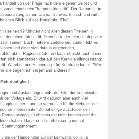
te handelt von der Frage nach dem eigenen Selbst und
s zugeschriebenen "fremden Identität“. Der Roman ist in
eiseerzählung als ein Drama, Schweiz-kritisch und wirft
rlichen Blick auf das Konstrukt "Ehe“.
ch in seinen 99 Minuten nicht allen diesen Themen in
mit derselben Intensität. Dann hätte der Film die doppelte
utzt in seinem Buch mehrere Zeitebenen, zudem lebt es
xionen und einer sich daraus ergebenden,
zählstruktur. Regisseur Stefan Haupt streicht auch davon
riert sich stattdessen klar auf den Kern-Handlungsstrang:
ität, Wahrheit und Erinnerung. Die Kernfrage lautet: "Wer
enn alle sagen, ich sei jemand anderes?“
 Mehrdeutigkeit
ungen und Auslassungen büßt der Film die Komplexität
it der Vorlage ein. Er wird dadurch aber auch viel
 zugänglicher – und so vermutlich für die Mehrheit der
esucher interessanter. Zumal einige Zuschauer den
n Roman womöglich ohnehin gar nicht kennen oder ihn
lesen haben. Haupt setzt stattdessen ganz auf
as Spannungsmoment.
e viele der Handelnden auf der Leinwand, völlig im