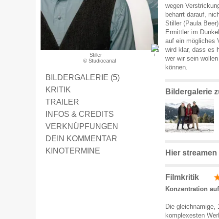
wegen Verstrickung
beharrt darauf, nic
Stiller (Paula Beer
Ermittler im Dunke
auf ein mögliches 
wird klar, dass es 
Stiller
wer wir sein wolle
© Studiocanal
können.
BILDERGALERIE (5)
KRITIK
Bildergalerie z
TRAILER
INFOS & CREDITS
VERKNÜPFUNGEN
DEIN KOMMENTAR
KINOTERMINE
Hier streamen
Filmkritik
Konzentration auf
Die gleichnamige, 
komplexesten Werk