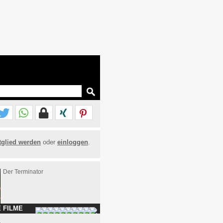
tglied werden
oder
einloggen
.
Der Terminator
 FILME