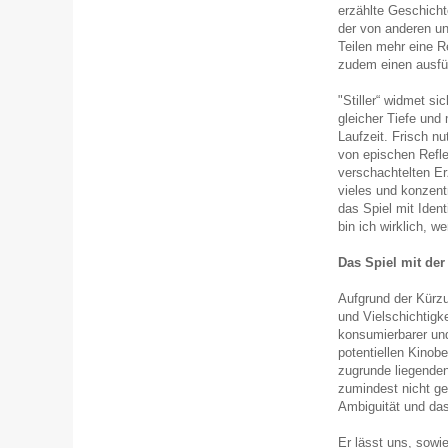
erzählte Geschich
der von anderen un
Teilen mehr eine R
zudem einen ausfüh
"Stiller“ widmet si
gleicher Tiefe und 
Laufzeit. Frisch n
von epischen Refle
verschachtelten Er
vieles und konzent
das Spiel mit Ident
bin ich wirklich, w
Das Spiel mit der
Aufgrund der Kürz
und Vielschichtigke
konsumierbarer und
potentiellen Kinob
zugrunde liegende
zumindest nicht ge
Ambiguität und d
Er lässt uns, sowi