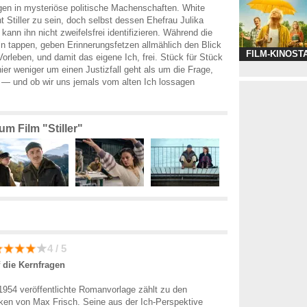
en in mysteriöse politische Machenschaften. White
ht Stiller zu sein, doch selbst dessen Ehefrau Julika
) kann ihn nicht zweifelsfrei identifizieren. Während die
ln tappen, geben Erinnerungsfetzen allmählich den Blick
FILM-KINOST
Vorleben, und damit das eigene Ich, frei. Stück für Stück
hier weniger um einen Justizfall geht als um die Frage,
n — und ob wir uns jemals vom alten Ich lossagen
um Film "Stiller"
4 / 5
 die Kernfragen
1954 veröffentlichte Romanvorlage zählt zu den
en von Max Frisch. Seine aus der Ich-Perspektive