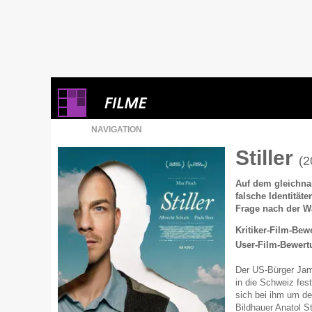
NAVIGATION
Stiller
(2
Auf dem gleichn
falsche Identität
Frage nach der W
Kritiker-Film-Bew
User-Film-Bewert
Der US-Bürger Jame
in die Schweiz fes
sich bei ihm um d
Bildhauer Anatol St