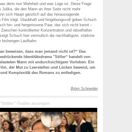
was denn nun Wahrheit und was Lüge ist. Diese Frage
em Julika, die den Mann an ihrer Seite nicht mehr
ann sich Haupt gänzlich auf das herausragende
 Film trägt. Glaubhaft und hingebungsvoll geben Schuch
sch hin- und hergerissene Paar, das sich nicht kennt –
 Zwischen kontrollierter Konzentration und rätselhafter
zeigt Schuch hier vermutlich die nachhaltigste, stärkste
 bisherigen Laufbahn.
man beweisen, dass man jemand nicht ist?“ Das
bedrückende Identitätsdrama "Stiller“ handelt von
belasteten Mann mit undurchsichtigem Vorleben. Ein
Film, der Mut zu Leerstellen und Lücken beweist, um
 und Komplexität des Romans zu entledigen.
Björn Schneider
"Stiller"-Trailer anzeigen