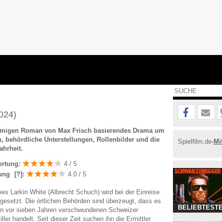
024)
amigen Roman von Max Frisch basierendes Drama um
en, behördliche Unterstellungen, Rollenbilder und die
Spielfilm.de-
Mi
ahrheit.
ertung:
4 / 5
ung
[?]
:
4.0 / 5
s Larkin White (Albrecht Schuch) wird bei der Einreise
tgesetzt. Die örtlichen Behörden sind überzeugt, dass es
BELIEBTESTE
en vor sieben Jahren verschwundenen Schweizer
iller handelt. Seit dieser Zeit suchen ihn die Ermittler