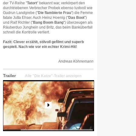
der TV-Reihe "
Tatort
" bekannt war, verkörpert den
durchtriebenen Verbrecher Probek ebenso lustvoll wie
Gudrun Landgrebe ("
Die flambierte Frau
") die Femme
fatale Jutta Ehser. Auch Heinz Hoenig ("
Das Boot
")
und Ralf Richter ("
Bang Boom Bang
") überzeugen als
Räuberduo Junghein und Britz, das beim Banküberfall
schnell die Kontrolle verliert.
Fazit: Clever erzählt, stilvoll gefilmt und superb
gespielt. Nach wie vor ein echter Krimi-Hit!
Andreas Köhnemann
Trailer
Alle "Die Katze"-Trailer anzeigen