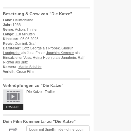
Besetzung & Crew von "Die Katze"
Land:
Deutschland
Jahr:
1988
Genre:
Action, Thriller
Länge:
118 Minuten
Kinostart:
05.06.2025
Regie:
Dominik Graf
Darsteller:
Götz George
als Probek,
Gudrun
Landgrebe
als Jutta Ehser,
Joachim Kemmer
als
Einsatzleiter Voss,
Heinz Hoenig
als Junghein,
Ralf
Richter
als Britz
Kamera:
Martin Schäfer
Verleih:
Croco Film
Verknüpfungen zu "Die Katze"
Die Katze - Trailer
TRAILER
Dein Film-Kommentar zu "Die Katze"
Login mit
Spielfilm.de
-
ohne Login