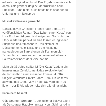
erfreulich originell umformt. Das Ergebnis erwies sich
damals als großer Erfolg bei der Kritik und beim
Publikum – und bietet auch heute noch spannende
Unterhaltung mit Anspruch.
Mit viel Raffinesse gemacht
Das Skript von Christoph Fromm nach dem 1984
veröffentlichten Roman "
Das Leben einer Katze
" von
Uwe Erichsen ist geschickt aufgebaut. Graf nutzt die
Story wiederum perfekt für eine Inszenierung voller
Suspense und Atmosphäre. Das Zimmer im
Düsseldorfer Hotel Nikko und die Filiale der
nahegelegenen Bank dienen als Kammerspiel-
Schauplätze; hinzu kommt die nervenaufreibende
Polizeiarbeit nach der Geiselnahme.
Mehr als 35 Jahre später ist "
Die Katze
" zudem ein
interessantes Zeitdokument, das zeigt, wie (gut)
deutsches Kino einst aussehen konnte. Mit "
Die
Sieger
" versuchte Graf im Jahre 1994, ein weiteres
aufwendiges Crime-Movie nach US-Vorbildern zu
liefern; der Erfolg wiederholte sich allerdings nicht.
Prominent besetzt
Götz George ("
Schtonk!
"), der zu jener Zeit vor allem
als Duisburger Hauptkommissar Horst Schimanski in