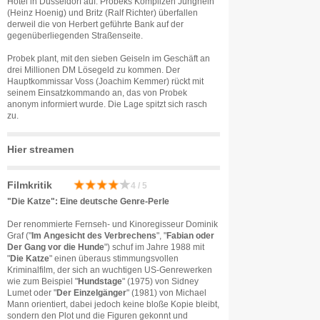
Hotel in Düsseldorf auf. Probeks Komplizen Junghein
(Heinz Hoenig) und Britz (Ralf Richter) überfallen
derweil die von Herbert geführte Bank auf der
gegenüberliegenden Straßenseite.
Probek plant, mit den sieben Geiseln im Geschäft an
drei Millionen DM Lösegeld zu kommen. Der
Hauptkommissar Voss (Joachim Kemmer) rückt mit
seinem Einsatzkommando an, das von Probek
anonym informiert wurde. Die Lage spitzt sich rasch
zu.
Hier streamen
Filmkritik
4 / 5
"Die Katze": Eine deutsche Genre-Perle
Der renommierte Fernseh- und Kinoregisseur Dominik
Graf ("
Im Angesicht des Verbrechens
", "
Fabian oder
Der Gang vor die Hunde
") schuf im Jahre 1988 mit
"
Die Katze
" einen überaus stimmungsvollen
Kriminalfilm, der sich an wuchtigen US-Genrewerken
wie zum Beispiel "
Hundstage
" (1975) von Sidney
Lumet oder "
Der Einzelgänger
" (1981) von Michael
Mann orientiert, dabei jedoch keine bloße Kopie bleibt,
sondern den Plot und die Figuren gekonnt und