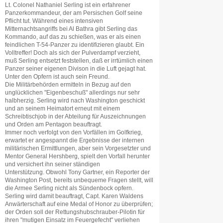
Lt. Colonel Nathaniel Serling ist ein erfahrener
Panzerkommandeur, der am Persischen Golf seine
Pflicht tut. Während eines intensiven
Mitternachtsangriffs bei Al Bathra gibt Serling das
Kommando, auf das zu schießen, was er als einen
feindlichen T-54-Panzer zu identifizieren glaubt. Ein
Volltreffer! Doch als sich der Pulverdampf verzieht,
muß Serling entsetzt feststellen, daß er irrtümlich einen
Panzer seiner eigenen Divison in die Luft gejagt hat.
Unter den Opfern ist auch sein Freund.
Die Militärbehörden ermitteln in Bezug auf den
unglücklichen "Eigenbeschuß" allerdings nur sehr
halbherzig. Serling wird nach Washington geschickt
und an seinem Heimatort erneut mit einem
Schreibtischjob in der Abteilung für Auszeichnungen
und Orden am Pentagon beauftragt.
Immer noch verfolgt von den Vorfällen im Golfkrieg,
erwartet er angespannt die Ergebnisse der internen
militärischen Ermittlungen, aber sein Vorgesetzter und
Mentor General Hershberg, spielt den Vorfall herunter
und versichert ihn seiner ständigen
Unterstützung. Obwohl Tony Gartner, ein Reporter der
Washington Post, bereits unbequeme Fragen stellt, will
die Armee Serling nicht als Sündenbock opfern.
Serling wird damit beauftragt, Capt. Karen Waldens
Anwärterschaft auf eine Medal of Honor zu überprüfen;
der Orden soll der Rettungshubschrauber-Pilotin für
ihren "mutigen Einsatz im Feuergefecht" verliehen