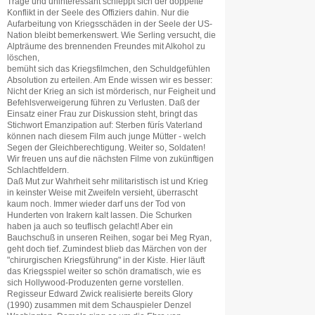
Träge und uninteressant schleppt sich der doppelte
Konflikt in der Seele des Offiziers dahin. Nur die
Aufarbeitung von Kriegsschäden in der Seele der US-
Nation bleibt bemerkenswert. Wie Serling versucht, die
Alpträume des brennenden Freundes mit Alkohol zu
löschen,
bemüht sich das Kriegsfilmchen, den Schuldgefühlen
Absolution zu erteilen. Am Ende wissen wir es besser:
Nicht der Krieg an sich ist mörderisch, nur Feigheit und
Befehlsverweigerung führen zu Verlusten. Daß der
Einsatz einer Frau zur Diskussion steht, bringt das
Stichwort Emanzipation auf: Sterben fürís Vaterland
können nach diesem Film auch junge Mütter - welch
Segen der Gleichberechtigung. Weiter so, Soldaten!
Wir freuen uns auf die nächsten Filme von zukünftigen
Schlachtfeldern.
Daß Mut zur Wahrheit sehr militaristisch ist und Krieg
in keinster Weise mit Zweifeln versieht, überrascht
kaum noch. Immer wieder darf uns der Tod von
Hunderten von Irakern kalt lassen. Die Schurken
haben ja auch so teuflisch gelacht! Aber ein
Bauchschuß in unseren Reihen, sogar bei Meg Ryan,
geht doch tief. Zumindest blieb das Märchen von der
"chirurgischen Kriegsführung" in der Kiste. Hier läuft
das Kriegsspiel weiter so schön dramatisch, wie es
sich Hollywood-Produzenten gerne vorstellen.
Regisseur Edward Zwick realisierte bereits Glory
(1990) zusammen mit dem Schauspieler Denzel