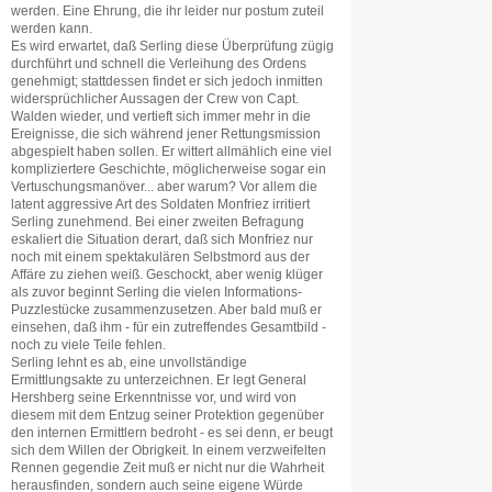
werden. Eine Ehrung, die ihr leider nur postum zuteil
werden kann.
Es wird erwartet, daß Serling diese Überprüfung zügig
durchführt und schnell die Verleihung des Ordens
genehmigt; stattdessen findet er sich jedoch inmitten
widersprüchlicher Aussagen der Crew von Capt.
Walden wieder, und vertieft sich immer mehr in die
Ereignisse, die sich während jener Rettungsmission
abgespielt haben sollen. Er wittert allmählich eine viel
kompliziertere Geschichte, möglicherweise sogar ein
Vertuschungsmanöver... aber warum? Vor allem die
latent aggressive Art des Soldaten Monfriez irritiert
Serling zunehmend. Bei einer zweiten Befragung
eskaliert die Situation derart, daß sich Monfriez nur
noch mit einem spektakulären Selbstmord aus der
Affäre zu ziehen weiß. Geschockt, aber wenig klüger
als zuvor beginnt Serling die vielen Informations-
Puzzlestücke zusammenzusetzen. Aber bald muß er
einsehen, daß ihm - für ein zutreffendes Gesamtbild -
noch zu viele Teile fehlen.
Serling lehnt es ab, eine unvollständige
Ermittlungsakte zu unterzeichnen. Er legt General
Hershberg seine Erkenntnisse vor, und wird von
diesem mit dem Entzug seiner Protektion gegenüber
den internen Ermittlern bedroht - es sei denn, er beugt
sich dem Willen der Obrigkeit. In einem verzweifelten
Rennen gegendie Zeit muß er nicht nur die Wahrheit
herausfinden, sondern auch seine eigene Würde