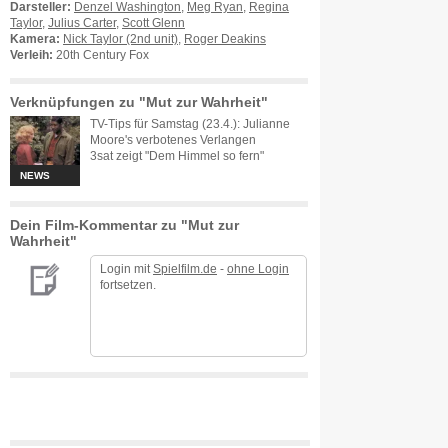
Darsteller:
Denzel Washington
,
Meg Ryan
,
Regina
Taylor
,
Julius Carter
,
Scott Glenn
Kamera:
Nick Taylor (2nd unit)
,
Roger Deakins
Verleih:
20th Century Fox
Verknüpfungen zu "Mut zur Wahrheit"
TV-Tips für Samstag (23.4.): Julianne
Moore's verbotenes Verlangen
3sat zeigt "Dem Himmel so fern"
NEWS
Dein Film-Kommentar zu "Mut zur
Wahrheit"
Login mit
Spielfilm.de
-
ohne Login
fortsetzen.