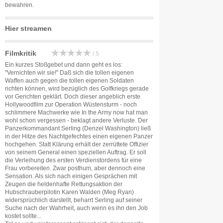
bewahren.
Hier streamen
Filmkritik
/ 5
Ein kurzes Stoßgebet und dann geht es los:
"Vernichten wir sie!" Daß sich die tollen eigenen
Waffen auch gegen die tollen eigenen Soldaten
richten können, wird bezüglich des Golfkriegs gerade
vor Gerichten geklärt. Doch dieser angeblich erste
Hollywoodfilm zur Operation Wüstensturm - noch
schlimmere Machwerke wie In the Army now hat man
wohl schon vergessen - beklagt andere Verluste. Der
Panzerkommandant Serling (Denzel Washington) ließ
in der Hitze des Nachtgefechtes einen eigenen Panzer
hochgehen. Statt Klärung erhält der zerrüttete Offizier
von seinem General einen speziellen Auftrag. Er soll
die Verleihung des ersten Verdienstordens für eine
Frau vorbereiten. Zwar posthum, aber dennoch eine
Sensation. Als sich nach einigen Gesprächen mit
Zeugen die heldenhafte Rettungsaktion der
Hubschrauberpilotin Karen Walden (Meg Ryan)
widersprüchlich darstellt, beharrt Serling auf seiner
Suche nach der Wahrheit, auch wenn es ihn den Job
kostet sollte...