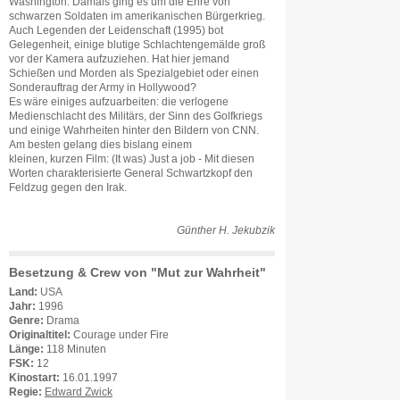
Washington. Damals ging es um die Ehre von
schwarzen Soldaten im amerikanischen Bürgerkrieg.
Auch Legenden der Leidenschaft (1995) bot
Gelegenheit, einige blutige Schlachtengemälde groß
vor der Kamera aufzuziehen. Hat hier jemand
Schießen und Morden als Spezialgebiet oder einen
Sonderauftrag der Army in Hollywood?
Es wäre einiges aufzuarbeiten: die verlogene
Medienschlacht des Militärs, der Sinn des Golfkriegs
und einige Wahrheiten hinter den Bildern von CNN.
Am besten gelang dies bislang einem
kleinen, kurzen Film: (It was) Just a job - Mit diesen
Worten charakterisierte General Schwartzkopf den
Feldzug gegen den Irak.
Günther H. Jekubzik
Besetzung & Crew von "Mut zur Wahrheit"
Land:
USA
Jahr:
1996
Genre:
Drama
Originaltitel:
Courage under Fire
Länge:
118 Minuten
FSK:
12
Kinostart:
16.01.1997
Regie:
Edward Zwick