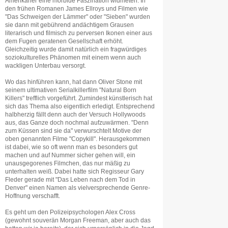
Amerikaner eine morbide Faszination widmeten. In
den frühen Romanen James Ellroys und Filmen wie
"Das Schweigen der Lämmer" oder "Sieben" wurden
sie dann mit gebührend andächtigem Grausen
literarisch und filmisch zu perversen Ikonen einer aus
dem Fugen geratenen Gesellschaft erhöht.
Gleichzeitig wurde damit natürlich ein fragwürdiges
soziokulturelles Phänomen mit einem wenn auch
wackligen Unterbau versorgt.
Wo das hinführen kann, hat dann Oliver Stone mit
seinem ultimativen Serialkillerfilm "Natural Born
Killers" trefflich vorgeführt. Zumindest künstlerisch hat
sich das Thema also eigentlich erledigt. Entsprechend
halbherzig fällt denn auch der Versuch Hollywoods
aus, das Ganze doch nochmal aufzuwärmen. "Denn
zum Küssen sind sie da" verwurschtelt Motive der
oben genannten Filme "Copykill". Herausgekommen
ist dabei, wie so oft wenn man es besonders gut
machen und auf Nummer sicher gehen will, ein
unausgegorenes Filmchen, das nur mäßig zu
unterhalten weiß. Dabei hatte sich Regisseur Gary
Fleder gerade mit "Das Leben nach dem Tod in
Denver" einen Namen als vielversprechende Genre-
Hoffnung verschafft.
Es geht um den Polizeipsychologen Alex Cross
(gewohnt souverän Morgan Freeman, aber auch das