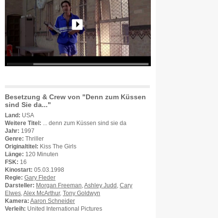
Besetzung & Crew von "Denn zum Küssen
sind Sie da..."
Land:
USA
Weitere Titel:
... denn zum Küssen sind sie da
Jahr:
1997
Genre:
Thriller
Originaltitel:
Kiss The Girls
Länge:
120 Minuten
FSK:
16
Kinostart:
05.03.1998
Regie:
Gary Fleder
Darsteller:
Morgan Freeman
,
Ashley Judd
,
Cary
Elwes
,
Alex McArthur
,
Tony Goldwyn
Kamera:
Aaron Schneider
Verleih:
United International Pictures