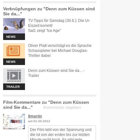
Verknüpfungen zu "Denn zum Küssen sind
Sie da..."
TV-Tipps für Samstag (30.6.): Die Ur-
Eiszeit kommt!
Sat1 zeigt "Ice Age"
NEWS
Oliver Platt verschlägt es die Sprache
Schauspieler bei Michael Douglas-
Thriller dabei
NEWS
Denn zum Küssen sind Sie da... -
Trailer
TRAILER
Film-Kommentare zu "Denn zum Küssen
sind Sie da..."
Kommentar abgeben
8martin
am 01.04.2012
Der Film lebt von der Spannung und
die ist von der ersten bis zur letzten
Minute recht hoch. Es gibt jede