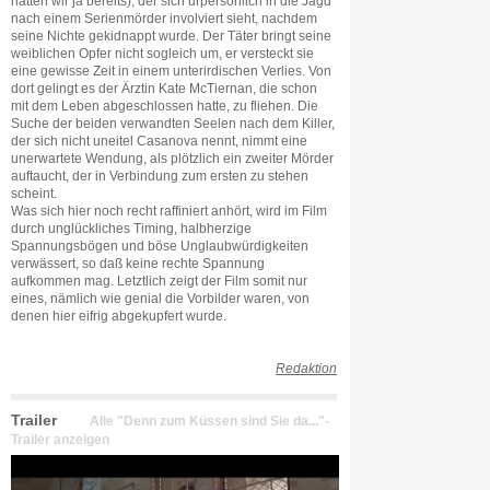
hatten wir ja bereits), der sich urpersönlich in die Jagd
nach einem Serienmörder involviert sieht, nachdem
seine Nichte gekidnappt wurde. Der Täter bringt seine
weiblichen Opfer nicht sogleich um, er versteckt sie
eine gewisse Zeit in einem unterirdischen Verlies. Von
dort gelingt es der Ärztin Kate McTiernan, die schon
mit dem Leben abgeschlossen hatte, zu fliehen. Die
Suche der beiden verwandten Seelen nach dem Killer,
der sich nicht uneitel Casanova nennt, nimmt eine
unerwartete Wendung, als plötzlich ein zweiter Mörder
auftaucht, der in Verbindung zum ersten zu stehen
scheint.
Was sich hier noch recht raffiniert anhört, wird im Film
durch unglückliches Timing, halbherzige
Spannungsbögen und böse Unglaubwürdigkeiten
verwässert, so daß keine rechte Spannung
aufkommen mag. Letztlich zeigt der Film somit nur
eines, nämlich wie genial die Vorbilder waren, von
denen hier eifrig abgekupfert wurde.
Redaktion
Trailer
Alle "Denn zum Küssen sind Sie da..."-
Trailer anzeigen