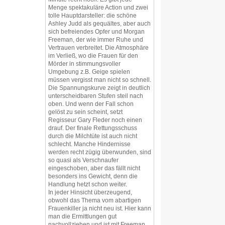
Menge spektakuläre Action und zwei
tolle Hauptdarsteller: die schöne
Ashley Judd als gequältes, aber auch
sich befreiendes Opfer und Morgan
Freeman, der wie immer Ruhe und
Vertrauen verbreitet. Die Atmosphäre
im Verließ, wo die Frauen für den
Mörder in stimmungsvoller
Umgebung z.B. Geige spielen
müssen vergisst man nicht so schnell.
Die Spannungskurve zeigt in deutlich
unterscheidbaren Stufen steil nach
oben. Und wenn der Fall schon
gelöst zu sein scheint, setzt
Regisseur Gary Fleder noch einen
drauf. Der finale Rettungsschuss
durch die Milchtüte ist auch nicht
schlecht. Manche Hindernisse
werden recht zügig überwunden, sind
so quasi als Verschnaufer
eingeschoben, aber das fällt nicht
besonders ins Gewicht, denn die
Handlung hetzt schon weiter.
In jeder Hinsicht überzeugend,
obwohl das Thema vom abartigen
Frauenkiller ja nicht neu ist. Hier kann
man die Ermittlungen gut
nachvollziehen und ist mit Freeman