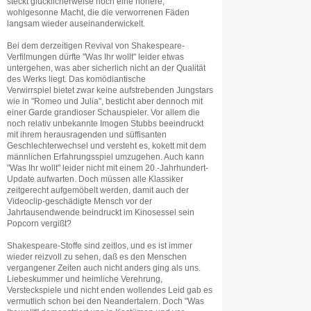
steckt glücklicherweise noch eine höhere,
wohlgesonne Macht, die die verworrenen Fäden
langsam wieder auseinanderwickelt.
Bei dem derzeitigen Revival von Shakespeare-
Verfilmungen dürfte "Was Ihr wollt" leider etwas
untergehen, was aber sicherlich nicht an der Qualität
des Werks liegt. Das komödiantische
Verwirrspiel bietet zwar keine aufstrebenden Jungstars
wie in "Romeo und Julia", besticht aber dennoch mit
einer Garde grandioser Schauspieler. Vor allem die
noch relativ unbekannte Imogen Stubbs beeindruckt
mit ihrem herausragenden und süffisanten
Geschlechterwechsel und versteht es, kokett mit dem
männlichen Erfahrungsspiel umzugehen. Auch kann
"Was Ihr wollt" leider nicht mit einem 20.-Jahrhundert-
Update aufwarten. Doch müssen alle Klassiker
zeitgerecht aufgemöbelt werden, damit auch der
Videoclip-geschädigte Mensch vor der
Jahrtausendwende beindruckt im Kinosessel sein
Popcorn vergißt?
Shakespeare-Stoffe sind zeitlos, und es ist immer
wieder reizvoll zu sehen, daß es den Menschen
vergangener Zeiten auch nicht anders ging als uns.
Liebeskummer und heimliche Verehrung,
Versteckspiele und nicht enden wollendes Leid gab es
vermutlich schon bei den Neandertalern. Doch "Was