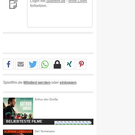
Login mit
Spielfilm.de
-
ohne Login
fortsetzen.
Spielfilm.de-
Mitglied werden
oder
einloggen
.
Arthur der Große
BELIEBTESTE FILME
Der Terminator