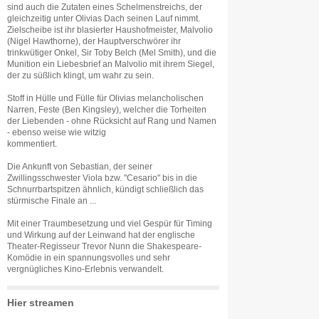
sind auch die Zutaten eines Schelmenstreichs, der
gleichzeitig unter Olivias Dach seinen Lauf nimmt.
Zielscheibe ist ihr blasierter Haushofmeister, Malvolio
(Nigel Hawthorne), der Hauptverschwörer ihr
trinkwütiger Onkel, Sir Toby Belch (Mel Smith), und die
Munition ein Liebesbrief an Malvolio mit ihrem Siegel,
der zu süßlich klingt, um wahr zu sein.
Stoff in Hülle und Fülle für Olivias melancholischen
Narren, Feste (Ben Kingsley), welcher die Torheiten
der Liebenden - ohne Rücksicht auf Rang und Namen
- ebenso weise wie witzig
kommentiert.
Die Ankunft von Sebastian, der seiner
Zwillingsschwester Viola bzw. "Cesario" bis in die
Schnurrbartspitzen ähnlich, kündigt schließlich das
stürmische Finale an ...
Mit einer Traumbesetzung und viel Gespür für Timing
und Wirkung auf der Leinwand hat der englische
Theater-Regisseur Trevor Nunn die Shakespeare-
Komödie in ein spannungsvolles und sehr
vergnügliches Kino-Erlebnis verwandelt.
Hier streamen