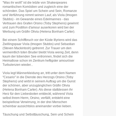
"Was ihr wollt" ist die letzte von Shakespeares
romantischen Komödien und zugleich eine der
schönsten. Das Spiel um Schein und Sein, Romanze
und Verführung nimmt seinen Lauf, als Viola (Imogen
Stubbs) - im Gewande eines Edelmannes - das
Vertrauen des Grafen Orsino (Toby Stephens) gewinnt
und zum Postillon d'amour auserkoren wird bei der
Werbung um Gräfin Olivia (Helena Bonham Carter).
Bei einem Schiffbruch vor der Küste Illyriens wird das
Zwillingspaar Viola (Imogen Stubbs) und Sebastian
(Steven Mackintosh) getrennt. Zur Trauer um den
vermeintlich toten Bruder bleibt Viola wenig Zeit, denn
kaum der tobenden See entronnen, findet sich die
Heimatlose schon im Zentrum heftigster amouröser
Turbulenzen wieder...
Viola legt Männerkleidung an, tritt unter dem Namen
"Cesario" in die Dienste des Herzogs Orsino (Toby
Stephens) und wirbt in seinem Auftrag um die Gunst
der schönen, aber unzugänglichen Gräfin Olivia
(Helena Bonham Carter). Als diese stattdessen ihr
Herz für den Liebesboten entdeckt, während Viola
selbst ihrem Herrn, Orsino, verfällt, entsteht eine
beispiellose Verwirrung, in der drei Menschen
scheinbar aussichtslos aneinander vorbei lieben.
Täuschung und Selbsttäuschung, Sein und Schein