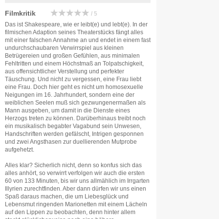
Filmkritik
/ 5
Das ist Shakespeare, wie er leibt(e) und lebt(e). In der
filmischen Adaption seines Theaterstücks fängt alles
mit einer falschen Annahme an und endet in einem fast
undurchschaubaren Verwirrspiel aus kleinen
Betrügereien und großen Gefühlen, aus minimalen
Fehltritten und einem Höchstmaß an Tolpatschigkeit,
aus offensichtlicher Verstellung und perfekter
Täuschung. Und nicht zu vergessen, eine Frau liebt
eine Frau. Doch hier geht es nicht um homosexuelle
Neigungen im 16. Jahrhundert, sondern eine der
weiblichen Seelen muß sich gezwungenermaßen als
Mann ausgeben, um damit in die Dienste eines
Herzogs treten zu können. Darüberhinaus treibt noch
ein musikalisch begabter Vagabund sein Unwesen,
Handschriften werden gefälscht, Intrigen gesponnen
und zwei Angsthasen zur duellierenden Mutprobe
aufgehetzt.
Alles klar? Sicherlich nicht, denn so konfus sich das
alles anhört, so verwirrt verfolgen wir auch die ersten
60 von 133 Minuten, bis wir uns allmählich im Irrgarten
Illyrien zurechtfinden. Aber dann dürfen wir uns einen
Spaß daraus machen, die um Liebesglück und
Lebensmut ringenden Marionetten mit einem Lächeln
auf den Lippen zu beobachten, denn hinter allem