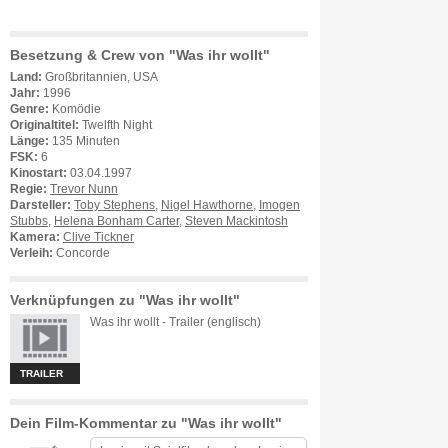
Besetzung & Crew von "Was ihr wollt"
Land:
Großbritannien, USA
Jahr:
1996
Genre:
Komödie
Originaltitel:
Twelfth Night
Länge:
135 Minuten
FSK:
6
Kinostart:
03.04.1997
Regie:
Trevor Nunn
Darsteller:
Toby Stephens
,
Nigel Hawthorne
,
Imogen
Stubbs
,
Helena Bonham Carter
,
Steven Mackintosh
Kamera:
Clive Tickner
Verleih:
Concorde
Verknüpfungen zu "Was ihr wollt"
Was ihr wollt - Trailer (englisch)
TRAILER
Dein Film-Kommentar zu "Was ihr wollt"