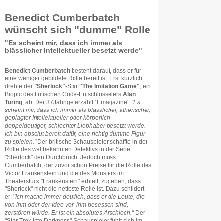
Benedict Cumberbatch
wünscht sich "dumme" Rolle
"Es scheint mir, dass ich immer als
blässlicher Intellektueller besetzt werde"
Benedict Cumberbatch
besteht darauf, dass er für
eine weniger gebildete Rolle bereit ist. Erst kürzlich
drehte der
"Sherlock"
-Star
"The Imitation Game"
, ein
Biopic des britischen Code-Entschlüsselers
Alan
Turing
, ab. Der 37Jährige erzählt 'T magazine':
"Es
scheint mir, dass ich immer als blässlicher, ätherischer,
geplagter Intellektueller oder körperlich
doppeldeutiger, schlechter Liebhaber besetzt werde.
Ich bin absolut bereit dafür, eine richtig dumme Figur
zu spielen."
Der britische Schauspieler schaffte in der
Rolle des weltbekannten Detektivs in der Serie
"Sherlock" den Durchbruch. Jedoch muss
Cumberbatch, der zuvor schon Preise für die Rolle des
Victor Frankenstein und die des Monsters im
Theaterstück "Frankenstein" erhielt, zugeben, dass
"Sherlock" nicht die netteste Rolle ist. Dazu schildert
er: '
'Ich mache immer deutlich, dass er die Leute, die
von ihm oder der Idee von ihm besessen sind,
zerstören würde. Er ist ein absolutes Arschloch.''
Der
"Star Trek Into Darkness"-Schauspieler fühlt sich im