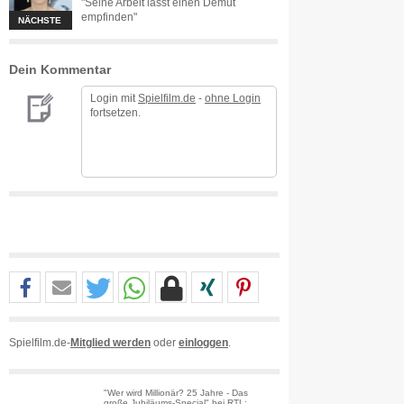
"Seine Arbeit lässt einen Demut
empfinden"
NÄCHSTE
Dein Kommentar
Login mit
Spielfilm.de
-
ohne Login
fortsetzen.
Spielfilm.de-
Mitglied werden
oder
einloggen
.
"Wer wird Millionär? 25 Jahre - Das
große Jubiläums-Special" bei RTL: