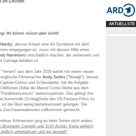
e Be Carnage
"
AKTUELLSTE
: Ihr könnt, müsst aber nicht!
Hardy
), dessen Körper eine Art Symbiose mit dem
enom eingegangen ist, muss mit dessen Hilfe einen
dy Harrelson
) unschädlich machen, der seinerseits von
 Carnage befallen ist.
u "Venom" aus dem Jahr 2018 wartet mit einem neuen
r englische Filmemacher
Andy Serkis
("Mowgli"), besser
Capture-Genius und Schauspieler, hat die Aufgabe
 Millionen Dollar die Marvel Comic-Reihe aus dem
"Paralleluniversum" weiterzuspinnen. Das gelingt ihm
die humorvolle (Schlag)Seite des US-Fantasy-Films zu
, ist der Rest wenig bemerkenswert gelungen. Die
die Zuschauerreaktionen vollkommen gemischt.
Andreas Köhnemann ging es beim Sehen nicht anders:
s Bromantic Comedy und SciFi-Action. Keine wirklich
leidlich unterhaltsam und gut gespielt.
"