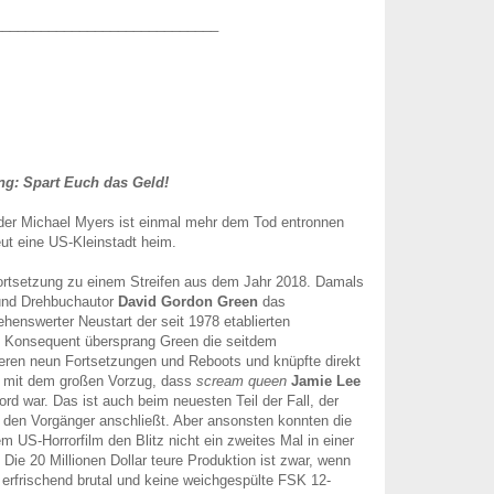
_____________________________
g: Spart Euch das Geld!
der Michael Myers ist einmal mehr dem Tod entronnen
ut eine US-Kleinstadt heim.
ortsetzung zu einem Streifen aus dem Jahr 2018. Damals
und Drehbuchautor
David Gordon Green
das
ehenswerter Neustart der seit 1978 etablierten
. Konsequent übersprang Green die seitdem
eren neun Fortsetzungen und Reboots und knüpfte direkt
n, mit dem großen Vorzug, dass
scream queen
Jamie Lee
rd war. Das ist auch beim neuesten Teil der Fall, der
 den Vorgänger anschließt. Aber ansonsten konnten die
m US-Horrorfilm den Blitz nicht ein zweites Mal in einer
Die 20 Millionen Dollar teure Produktion ist zwar, wenn
 erfrischend brutal und keine weichgespülte FSK 12-