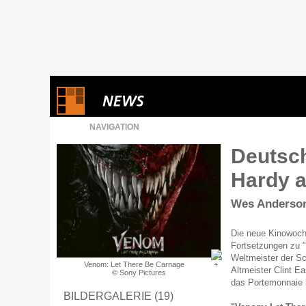
NAVIGATION
Deutsch
Hardy a
Wes Anderson
Die neue Kinowoch
Fortsetzungen zu 
Weltmeister der Sc
Venom: Let There Be Carnage
Altmeister Clint 
© Sony Pictures
das Portemonnaie 
BILDERGALERIE (19)