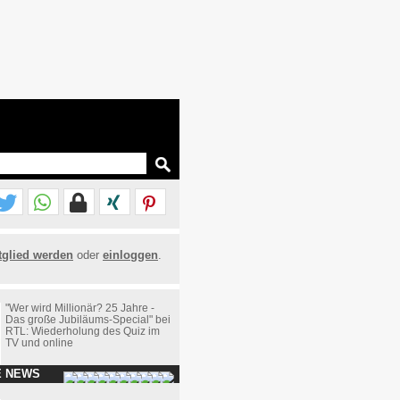
tglied werden
oder
einloggen
.
"Wer wird Millionär? 25 Jahre -
Das große Jubiläums-Special" bei
RTL: Wiederholung des Quiz im
TV und online
E NEWS