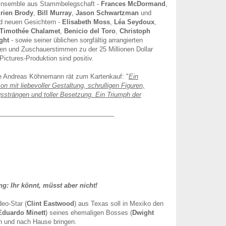
Ensemble aus Stammbelegschaft -
Frances McDormand
,
rien Brody
,
Bill Murray
,
Jason Schwartzman
und
d neuen Gesichtern -
Elisabeth Moss
,
Léa Seydoux
,
Timothée Chalamet
,
Benicio del Toro
,
Christoph
ght
- sowie seiner üblichen sorgfältig arrangierten
iken und Zuschauerstimmen zu der 25 Millionen Dollar
Pictures-Produktion sind positiv.
e Andreas Köhnemann rät zum Kartenkauf: "
Ein
n mit liebevoller Gestaltung, schrulligen Figuren,
strängen und toller Besetzung. Ein Triumph der
_________________________________
: Ihr könnt, müsst aber nicht!
eo-Star (
Clint Eastwood
) aus Texas soll in Mexiko den
Eduardo Minett
) seines ehemaligen Bosses (
Dwight
n und nach Hause bringen.