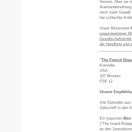
Version. Aber sie 
Aneinanderreihung 
noch mehr Gewalt fü
hat schlechte Krit
Unser Rezensent 
unausgegorener Mi
Gesellschaftskriti
die Handlung und d
_______________
"
The French Disp
Komödie
USA
107 Minuten
FSK 12
Unsere Empfehlu
Vier Episoden aus 
Zeitschrift in den f
Ein typischer
Wes 
("The Grand Budape
an den Journalism