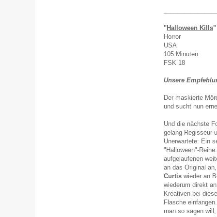
_______________
"
Halloween Kills
"
Horror
USA
105 Minuten
FSK 18
Unsere Empfehlun
Der maskierte Mör
und sucht nun erne
Und die nächste F
gelang Regisseur 
Unerwartete: Ein s
"Halloween"-Reihe
aufgelaufenen weit
an das Original a
Curtis
wieder an Bo
wiederum direkt an
Kreativen bei diese
Flasche einfangen. 
man so sagen will,