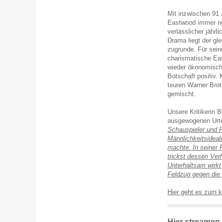
Mit inzwischen 91 
Eastwood immer no
verlässlicher jährl
Drama liegt der g
zugrunde. Für sein
charismatische Eas
wieder ökonomisch
Botschaft positiv. 
teuren Warner Brot
gemischt.
Unsere Kritikerin 
ausgewogenen Urtei
Schauspieler und R
Männlichkeitsidea
machte. In seiner 
trickst dessen Ver
Unterhaltsam wirkt
Feldzug gegen die 
Hier geht es zum 
Hier streamen