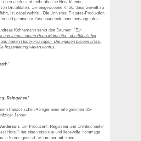
ist eben auch nicht mehr als eine Nerv tötende
von Brutalitäten. Die eingewobene Kritik, dass Gewalt zu
hrt, ist dabei wohlfeil. Die Universal Pictures-Produktion
iken und gemischte Zuschauerreaktionen hervorgerufen.
Andreas Köhnemann senkt den Daumen: "
Ein
x aus interessanten Retro-Momenten, oberflächlicher
k und harten Horror-Passagen. Die Figuren bleiben blass,
ie Inszenierung wirken konfus.
"
________________________________________________
atch
"
ng: Reingehen!
dem französischen Ableger einer erfolgreichen US-
ünfziger Jahren.
Anderson
. Der Produzent, Regisseur und Drehbuchautor
st Hotel") hat eine verspielte und liebevolle Hommage
us in Szene gesetzt, wie immer mit einem