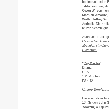
beeindruckenden 
Tilda Swinton
,
Ad
Owen Wilson
- un
Mathieu Amalric
,
Waltz
,
Jeffrey Wri
Ästhetik. Die Krit
teuren Searchlight 
Auch unser Kolleg
klassischer Anderso
absurden Handlungs
Exzentrik!
"
_______________
"
Cry Macho
"
Drama
USA
104 Minuten
FSK 12
Unsere Empfehlung
Ein ehemaliger Rod
13-jährigen Sohn (
Yoakam
) aufspüre