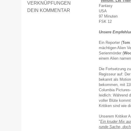
"
Venom: Let Ther
VERKNÜPFUNGEN
Fantasy
DEIN KOMMENTAR
USA
97 Minuten
FSK 12
Unsere Empfehlung
Ein Reporter (
Tom 
mächtigen Alien V
Serienmörder (
Woo
einem Alien namens
Die Fortsetzung z
Regisseur auf: De
bekannt als Motion
bekommen, mit 110
Columbia Pictures-
leidlich: Während 
voller Blüte kommt
Kritiken sind wie 
Unserem Kritiker 
"
Ein kruder Mix au
runde Sache, doch 