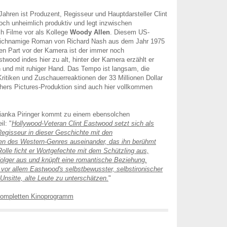
Jahren ist Produzent, Regisseur und Hauptdarsteller Clint
ch unheimlich produktiv und legt inzwischen
ich Filme vor als Kollege
Woody Allen
. Diesem US-
leichnamige Roman von Richard Nash aus dem Jahr 1975
en Part vor der Kamera ist der immer noch
twood indes hier zu alt, hinter der Kamera erzählt er
 und mit ruhiger Hand. Das Tempo ist langsam, die
Kritiken und Zuschauerreaktionen der 33 Millionen Dollar
hers Pictures-Produktion sind auch hier vollkommen
Bianka Piringer kommt zu einem ebensolchen
l: "
Hollywood-Veteran Clint Eastwood setzt sich als
egisseur in dieser Geschichte mit den
len des Western-Genres auseinander, das ihn berühmt
Rolle ficht er Wortgefechte mit dem Schützling aus,
folger aus und knüpft eine romantische Beziehung.
 vor allem Eastwood's selbstbewusster, selbstironischer
Unsitte, alte Leute zu unterschätzen.
"
kompletten Kinoprogramm