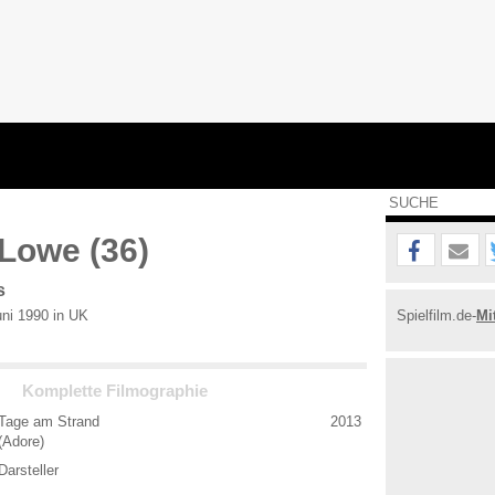
Lowe (36)
s
ni 1990 in UK
Spielfilm.de-
Mi
Komplette Filmographie
Tage am Strand
2013
(Adore)
Darsteller