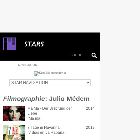
NAVIGATION
Filmographie
: Julio Médem
Ma Ma - Der Ursprung der
2014
Liebe
(Ma ma)
7 Tage in Havanna
2012
(7 días en La Habana)