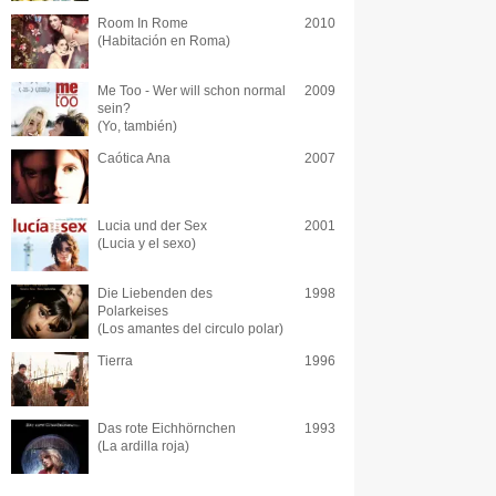
Room In Rome
2010
(Habitación en Roma)
Me Too - Wer will schon normal
2009
sein?
(Yo, también)
Caótica Ana
2007
Lucia und der Sex
2001
(Lucia y el sexo)
Die Liebenden des
1998
Polarkeises
(Los amantes del circulo polar)
Tierra
1996
Das rote Eichhörnchen
1993
(La ardilla roja)