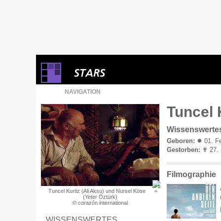
NAVIGATION
Tuncel 
Wissenswerte
Geboren:
✹ 01. Fe
Gestorben:
✟ 27. 
Filmographie
Tuncel Kurtiz (Ali Aksu) und Nursel Köse
(Yeter Öztürk)
© corazón international
WISSENSWERTES