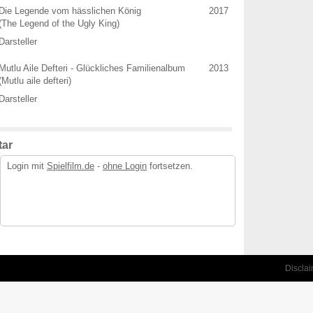
Die Legende vom hässlichen König
2017
(The Legend of the Ugly King)
Darsteller
Mutlu Aile Defteri - Glückliches Familienalbum
2013
(Mutlu aile defteri)
Darsteller
ar
Login mit
Spielfilm.de
-
ohne Login
fortsetzen.
Discla