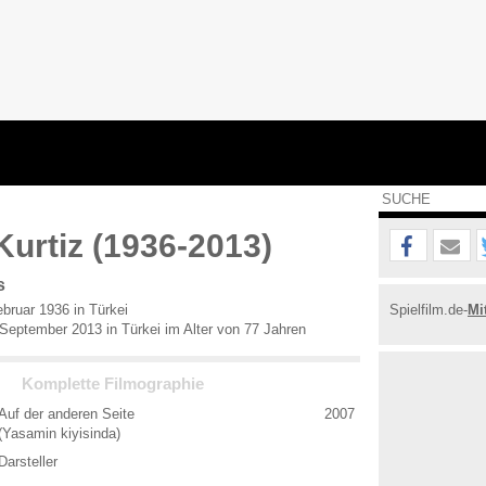
Kurtiz (1936-2013)
s
bruar 1936 in Türkei
Spielfilm.de-
Mi
September 2013 in Türkei im Alter von 77 Jahren
Komplette Filmographie
Auf der anderen Seite
2007
(Yasamin kiyisinda)
Darsteller