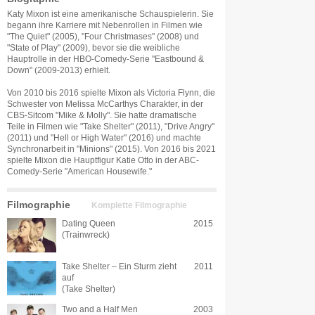
Katy Mixon ist eine amerikanische Schauspielerin. Sie
begann ihre Karriere mit Nebenrollen in Filmen wie
"The Quiet" (2005), "Four Christmases" (2008) und
"State of Play" (2009), bevor sie die weibliche
Hauptrolle in der HBO-Comedy-Serie "Eastbound &
Down" (2009-2013) erhielt.
Von 2010 bis 2016 spielte Mixon als Victoria Flynn, die
Schwester von Melissa McCarthys Charakter, in der
CBS-Sitcom "Mike & Molly". Sie hatte dramatische
Teile in Filmen wie "Take Shelter" (2011), "Drive Angry"
(2011) und "Hell or High Water" (2016) und machte
Synchronarbeit in "Minions" (2015). Von 2016 bis 2021
spielte Mixon die Hauptfigur Katie Otto in der ABC-
Comedy-Serie "American Housewife."
Filmographie
Komplette Filmographie
Dating Queen
2015
(Trainwreck)
Take Shelter – Ein Sturm zieht
2011
auf
(Take Shelter)
Two and a Half Men
2003