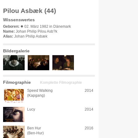
Pilou Asbæk (44)
Wissenswertes
Geboren:
✹ 02. März 1982 in Dänemark
Name:
Johan Philip Pilou Asb?k
Alias:
Johan Philip Asbæk
Bildergalerie
Filmographie
Komplette Filmographie
Speed Walking
2014
(Kapgang)
Lucy
2014
Ben Hur
2016
(Ben-Hur)