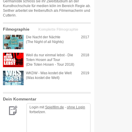
Germanistik schloss sie ihr Zweitstudium an der
Kunsthochschule für medien köln im Bereich Regie ab.
Seither arbeitet sie freiberuflich als Filmemacherin und
Cutterin.
Filmographie
Komplette Filmographie
Die Nacht der Nächte
2017
(The Night of all Nights)
Weil du nur einmal lebst - Die
2018
Toten Hosen auf Tour
(Die Toten Hosen - Tour 2018)
WKDW - Was kostet die Welt
2019
(Was kostet die Welt)
Dein Kommentar
Login mit
Spielfilm.de
-
ohne Login
fortsetzen.