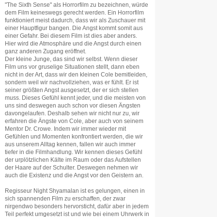
"The Sixth Sense" als Horrorfilm zu bezeichnen, würde
dem Film keineswegs gerecht werden. Ein Horrorfilm
funktioniert meist dadurch, dass wir als Zuschauer mit
einer Hauptfigur bangen. Die Angst kommt somit aus
einer Gefahr. Bei diesem Film ist dies aber anders.
Hier wird die Atmosphäre und die Angst durch einen
ganz anderen Zugang eröffnet.
Der kleine Junge, das sind wir selbst. Wenn dieser
Film uns vor gruselige Situationen stellt, dann eben
nicht in der Art, dass wir den kleinen Cole bemitleiden,
sondern weil wir nachvollziehen, was er fühlt. Er ist
seiner größten Angst ausgesetzt, der er sich stellen
muss. Dieses Gefühl kennt jeder, und die meisten von
uns sind deswegen auch schon vor diesen Ängsten
davongelaufen. Deshalb sehen wir nicht nur zu, wir
erfahren die Ängste von Cole, aber auch von seinem
Mentor Dr. Crowe. Indem wir immer wieder mit
Gefühlen und Momenten konfrontiert werden, die wir
aus unserem Alltag kennen, fallen wir auch immer
tiefer in die Filmhandlung. Wir kennen dieses Gefühl
der urplötzlichen Kälte im Raum oder das Aufstellen
der Haare auf der Schulter. Deswegen nehmen wir
auch die Existenz und die Angst vor den Geistern an.
Regisseur Night Shyamalan ist es gelungen, einen in
sich spannenden Film zu erschaffen, der zwar
nirgendwo besonders hervorsticht, dafür aber in jedem
Teil perfekt umgesetzt ist und wie bei einem Uhrwerk in