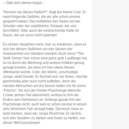
---Stell dich deiner Angst---
"Kennen sie dieses Gefühl?", fragt der kleine Cole. Er
meint folgende Gefühle, die wir alle schon einmal
gespührt haben: Das Aufstellen der Haare auf der
Schulter oder der urplötzliche Schauer, der uns
durchfährt. Oder auch die einbrechende Kälte im
Raum, die wir zuvor nicht spührten.
Es ist kein Vergehen mehr, hier zu erwähnen, dass es
sich bei diesen Gefühlen um das Spüren der
Anwesenheit von Geistern handelt. Auch wenn "The
Sixth Sense" hier schon eine ganz gute Lauflänge hat,
so ist durch die Werbung und andere Kritiken genug
gesagt worden, als dass ich hier etwas Neues
offenbaren würde. Cole, der kleine, unschuldige
Junge, sieht Geister. Er fürchtet sich vor ihnen, möchte
gleichzeitig aber auch nicht auffallen, denn die
meisten Menschen um ihn herum halten ihn für einen
"Psycho". Als nun der Kinder-Psychologe Malcolm
Crowe seinen Fall übernimmt, vertraut er ihm als
Ersten sein Geheimnis an. Anfangs glaubt ihm der
Psychologe nicht, auch weil er schon einmal in einem
sehr ähnlichen Fall versagt hatte. Dennoch muss er
bald merken, dass der Junge Recht hat. Er rät ihm,
sich den Geistern zu stellen und ihnen zu helfen, von
dieser Welt loszulassen.