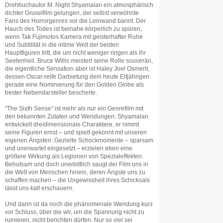
Drehbuchautor M. Night Shyamalan ein atmosphärisch
dichter Gruselfilm gelungen, der selbst verwöhnte
Fans des Horrorgenres vor die Leinwand bannt. Der
Hauch des Todes ist beinahe körperlich zu spüren,
wenn Tak Fujimotos Kamera mit geisterhafter Ruhe
und Subtilität in die intime Welt der beiden
Hauptfiguren tritt, die um nicht weniger ringen als ihr
Seelenheil. Bruce Willis meistert seine Rolle souverän,
die eigentliche Sensation aber ist Haley Joel Osment,
dessen Oscar-reife Darbietung dem heute Elfjährigen
gerade eine Nominierung für den Golden Globe als
bester Nebendarsteller bescherte.
"The Sixth Sense" ist mehr als nur ein Genrefilm mit
den bekannten Zutaten und Wendungen: Shyamalan
entwickelt dreidimensionale Charaktere, er nimmt
seine Figuren ernst – und spielt gekonnt mit unseren
eigenen Ängsten. Gezielte Schockmomente – sparsam
und unerwartet eingesetzt – erzielen eben eine
größere Wirkung als Legionen von Spezialeffekten.
Behutsam und doch unerbittlich saugt der Film uns in
die Welt von Menschen hinein, deren Ängste uns zu
schaffen machen – die Ungewissheit ihres Schicksals
lässt uns kalt erschauern.
Und dann ist da noch die phänomenale Wendung kurz
vor Schluss, über die wir, um die Spannung nicht zu
ruinieren, nicht berichten dürfen. Nur so viel sei