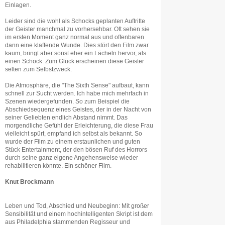
Einlagen.
Leider sind die wohl als Schocks geplanten Auftritte
der Geister manchmal zu vorhersehbar. Oft sehen sie
im ersten Moment ganz normal aus und offenbaren
dann eine klaffende Wunde. Dies stört den Film zwar
kaum, bringt aber sonst eher ein Lächeln hervor, als
einen Schock. Zum Glück erscheinen diese Geister
selten zum Selbstzweck.
Die Atmosphäre, die "The Sixth Sense" aufbaut, kann
schnell zur Sucht werden. Ich habe mich mehrfach in
Szenen wiedergefunden. So zum Beispiel die
Abschiedsequenz eines Geistes, der in der Nacht von
seiner Geliebten endlich Abstand nimmt. Das
morgendliche Gefühl der Erleichterung, die diese Frau
vielleicht spürt, empfand ich selbst als bekannt. So
wurde der Film zu einem erstaunlichen und guten
Stück Entertainment, der den bösen Ruf des Horrors
durch seine ganz eigene Angehensweise wieder
rehabilitieren könnte. Ein schöner Film.
Knut Brockmann
Leben und Tod, Abschied und Neubeginn: Mit großer
Sensibilität und einem hochintelligenten Skript ist dem
aus Philadelphia stammenden Regisseur und