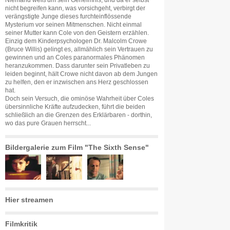
Niemand weiß um sein Geheimnis, und da er selbst
nicht begreifen kann, was vorsichgeht, verbirgt der
verängstigte Junge dieses furchteinflössende
Mysterium vor seinen Mitmenschen. Nicht einmal
seiner Mutter kann Cole von den Geistern erzählen.
Einzig dem Kinderpsychologen Dr. Malcolm Crowe
(Bruce Willis) gelingt es, allmählich sein Vertrauen zu
gewinnen und an Coles paranormales Phänomen
heranzukommen. Dass darunter sein Privatleben zu
leiden beginnt, hält Crowe nicht davon ab dem Jungen
zu helfen, den er inzwischen ans Herz geschlossen
hat.
Doch sein Versuch, die ominöse Wahrheit über Coles
übersinnliche Kräfte aufzudecken, führt die beiden
schließlich an die Grenzen des Erklärbaren - dorthin,
wo das pure Grauen herrscht...
Bildergalerie zum Film "The Sixth Sense"
Hier streamen
Filmkritik