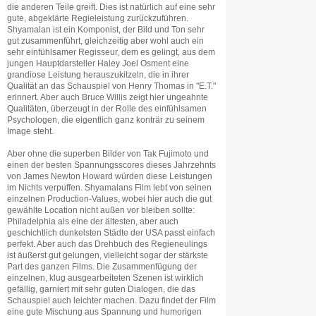
die anderen Teile greift. Dies ist natürlich auf eine sehr
gute, abgeklärte Regieleistung zurückzuführen.
Shyamalan ist ein Komponist, der Bild und Ton sehr
gut zusammenführt, gleichzeitig aber wohl auch ein
sehr einfühlsamer Regisseur, dem es gelingt, aus dem
jungen Hauptdarsteller Haley Joel Osment eine
grandiose Leistung herauszukitzeln, die in ihrer
Qualität an das Schauspiel von Henry Thomas in "E.T."
erinnert. Aber auch Bruce Willis zeigt hier ungeahnte
Qualitäten, überzeugt in der Rolle des einfühlsamen
Psychologen, die eigentlich ganz konträr zu seinem
Image steht.
Aber ohne die superben Bilder von Tak Fujimoto und
einen der besten Spannungsscores dieses Jahrzehnts
von James Newton Howard würden diese Leistungen
im Nichts verpuffen. Shyamalans Film lebt von seinen
einzelnen Production-Values, wobei hier auch die gut
gewählte Location nicht außen vor bleiben sollte:
Philadelphia als eine der ältesten, aber auch
geschichtlich dunkelsten Städte der USA passt einfach
perfekt. Aber auch das Drehbuch des Regieneulings
ist äußerst gut gelungen, vielleicht sogar der stärkste
Part des ganzen Films. Die Zusammenfügung der
einzelnen, klug ausgearbeiteten Szenen ist wirklich
gefällig, garniert mit sehr guten Dialogen, die das
Schauspiel auch leichter machen. Dazu findet der Film
eine gute Mischung aus Spannung und humorigen