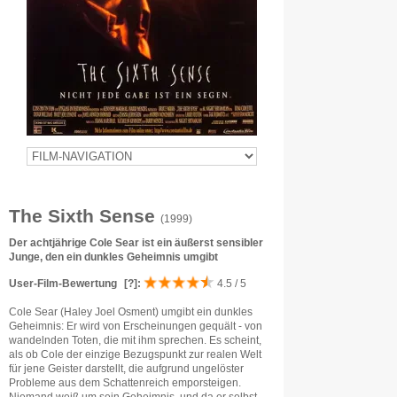
The Sixth Sense
(1999)
Der achtjährige Cole Sear ist ein äußerst sensibler
Junge, den ein dunkles Geheimnis umgibt
User-Film-Bewertung
[?]
:
4.5 / 5
Cole Sear (Haley Joel Osment) umgibt ein dunkles
Geheimnis: Er wird von Erscheinungen gequält - von
wandelnden Toten, die mit ihm sprechen. Es scheint,
als ob Cole der einzige Bezugspunkt zur realen Welt
für jene Geister darstellt, die aufgrund ungelöster
Probleme aus dem Schattenreich emporsteigen.