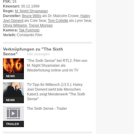
FSK:
16
Kinostart:
30.12.1999
Regie:
M. Night Shyamalan
Darsteller:
Bruce Willis
als Dr. Malcolm Crowe,
Haley
Joel Osment
als Cole Sear,
Toni Collette
als Lynn Sear,
Olivia Williams
,
Trevor Morgan
Kamera:
Tak Fujimoto
Verleih:
Constantin Film
Verknüpfungen zu "The Sixth
Sense"
Alle anzeigen
"The Sixth Sense" bei RTL2: Film von
M. Night Shyamalan als
Wiederholung online und im TV
NEWS
TV-Tipp für Mittwoch (13.5.): Haley
Joel Osment sieht tote Menschen
Kabel1 zeigt Meisterwerk "The Sixth
Sense"
NEWS
The Sixth Sense - Trailer
TRAILER