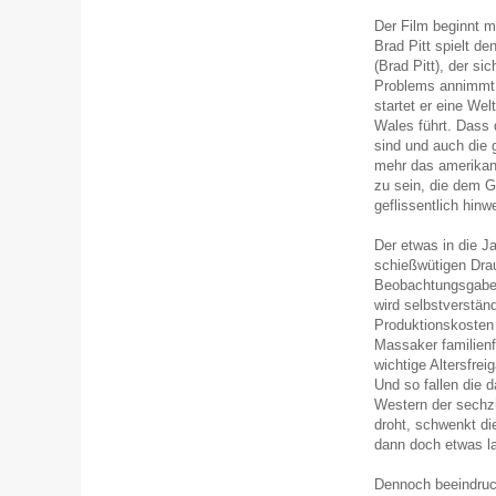
Der Film beginnt m
Brad Pitt spielt d
(Brad Pitt), der si
Problems annimmt 
startet er eine Wel
Wales führt. Dass 
sind und auch die 
mehr das amerikani
zu sein, die dem 
geflissentlich hin
Der etwas in die J
schießwütigen Drau
Beobachtungsgabe
wird selbstverstän
Produktionskosten
Massaker familienf
wichtige Altersfre
Und so fallen die 
Western der sechz
droht, schwenkt d
dann doch etwas l
Dennoch beeindruc