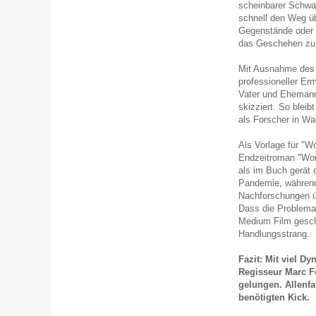
scheinbarer Schwa
schnell den Weg üb
Gegenstände oder M
das Geschehen zu i
Mit Ausnahme des P
professioneller Erm
Vater und Ehemann 
skizziert. So bleib
als Forscher in Wal
Als Vorlage für "W
Endzeitroman "Wor
als im Buch gerät d
Pandemie, während 
Nachforschungen üb
Dass die Problemat
Medium Film geschu
Handlungsstrang.
Fazit: Mit viel 
Regisseur Marc Fo
gelungen. Allenfa
benötigten Kick.