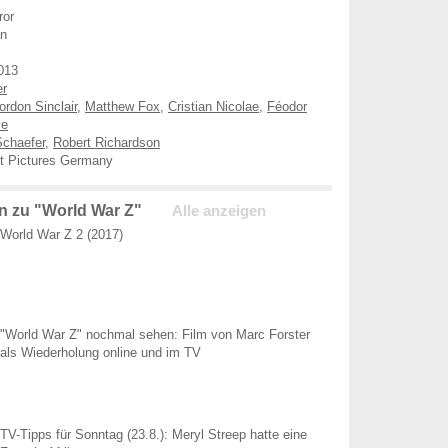
ror
en
013
er
rdon Sinclair
,
Matthew Fox
,
Cristian Nicolae
,
Féodor
se
Schaefer
,
Robert Richardson
 Pictures Germany
 zu "World War Z"
Alle anzeigen
World War Z 2 (2017)
"World War Z" nochmal sehen: Film von Marc Forster
als Wiederholung online und im TV
TV-Tipps für Sonntag (23.8.): Meryl Streep hatte eine