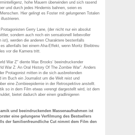
rmintelligenz, hohe Mauern überwinden und sich rasend
er und durch jedes Hindernis bahnen, seien es
enschen. Hier gelingt es Foster mit gelungenen Totalen
llustrieren.
rotagonisten Gerry Lane, (der nicht nur ein absolut
ittler, sondern auch noch ein sensationell liebevoller
ist), werden die anderen Charaktere bestenfalls
t es allenfalls bei einem Aha-Effekt, wenn Moritz Bleibtreu
es vor die Kamera tritt.
orld War Z" diente Max Brooks‘ beeindruckender
ld War Z: An Oral History Of The Zombie War". Anders
er Protagonist mitten in die sich ausbreitenden
im Buch ein Journalist um die Welt reist und
er eine Zombieepidemie in der Retrospektive anstellt.
ik so in dem Film etwas verengt dargestellt wird, ist dem
ldet, bietet dadurch aber einen gradlinigeren
Dynamik und beeindruckenden Massenaufnahmen ist
rster eine gelungene Verfilmung des Bestsellers
lls der familienfreundliche Cut nimmt dem Film den