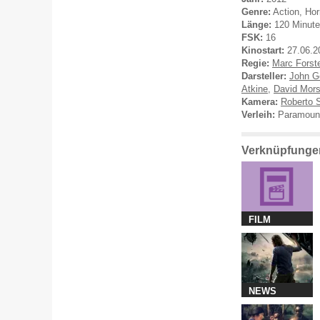
Genre:
Action, Hor
Länge:
120 Minut
FSK:
16
Kinostart:
27.06.2
Regie:
Marc Forst
Darsteller:
John Go
Atkine
,
David Mor
Kamera:
Roberto 
Verleih:
Paramount
Verknüpfungen
FILM
NEWS