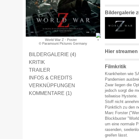
Bildergalerie 
World War Z - Poster
© Paramount Pictures Germany
Hier streamen
BILDERGALERIE (4)
KRITIK
Filmkritik
TRAILER
Krankheiten wie SA
INFOS & CREDITS
Pandemien ausbrei
VERKNÜPFUNGEN
Zwar liegen die Op
jedoch sorgt die m
KOMMENTARE (1)
teilweise Hysterie
Stoff nicht annehm
Pünktlich zu den n
Marc Forster ("Wen
Blockbuster "World
um eine normale P
rasenden, seelenlo
greifen lässt.