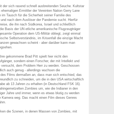
it der sich rasend schnell ausbreitenden Seuche. Kultstar
en ehemaligen Ermittler der Vereinten Nation Gerry Lane
ch im Tausch für die Sicherheit seiner Familie des
und nach dem Auslöser der Pandemie sucht. Hierfür
treise, die ihn nach Südkorea, Israel und schließlich
die Basis der UN etliche amerikanische Flugzeugträger
gesamte Operation dem US-Militär obliegt, zeigt einmal
sche Selbstverständnis, im Krisenfall die einzige Macht
Ganzen gewachsen scheint - aber darüber kann man
wegsehen.
ahre gekommene Brad Pitt spielt hier nicht den
fgänger, sondern einen Forscher, der mit Intellekt und
 versucht, dem Problem Herr zu werden. Geschossen
dlich auch genug - allerdings wuchsen die
 des Films dermaßen an, dass man sich entschied, das
reundlich zu schneiden, um die in den USA wirtschaftlich
igabe ab 13 Jahren zu erhalten (in Deutschland FSK 16).
dahingemetzelten Zombies um, wie die Indianer in den
iger Jahre und immer, wenn es etwas blutig zu werden
ie Kamera weg. Das macht einen Film dieses Genres
ahm.
ken die Szenen, in denen Massen von Zombies, mit