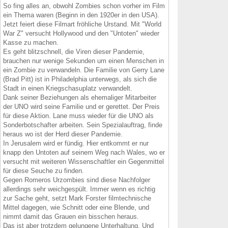
So fing alles an, obwohl Zombies schon vorher im Film
ein Thema waren (Beginn in den 1920er in den USA).
Jetzt feiert diese Filmart fröhliche Urstand. Mit "World
War Z" versucht Hollywood und den "Untoten" wieder
Kasse zu machen.
Es geht blitzschnell, die Viren dieser Pandemie,
brauchen nur wenige Sekunden um einen Menschen in
ein Zombie zu verwandeln. Die Familie von Gerry Lane
(Brad Pitt) ist in Philadelphia unterwegs, als sich die
Stadt in einen Kriegschasuplatz verwandelt.
Dank seiner Beziehungen als ehemaliger Mitarbeiter
der UNO wird seine Familie und er gerettet. Der Preis
für diese Aktion. Lane muss wieder für die UNO als
Sonderbotschafter arbeiten. Sein Spezialauftrag, finde
heraus wo ist der Herd dieser Pandemie.
In Jerusalem wird er fündig. Hier entkommt er nur
knapp den Untoten auf seinem Weg nach Wales, wo er
versucht mit weiteren Wissenschaftler ein Gegenmittel
für diese Seuche zu finden.
Gegen Romeros Urzombies sind diese Nachfolger
allerdings sehr weichgespült. Immer wenn es richtig
zur Sache geht, setzt Mark Forster filmtechnische
Mittel dagegen, wie Schnitt oder eine Blende, und
nimmt damit das Grauen ein bisschen heraus.
Das ist aber trotzdem gelungene Unterhaltung. Und