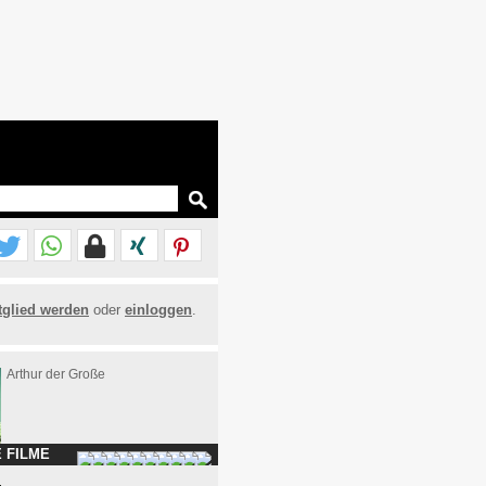
tglied werden
oder
einloggen
.
Arthur der Große
 FILME