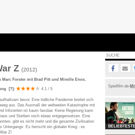
War Z
(2012)
 Marc Forster mit Brad Pitt und Mireille Enos.
Spielfilm.de-
Mi
ung
[?]
:
4.1 / 5
ufhaltsam bevor. Eine tödliche Pandemie breitet sich
inweg aus. Das Ausmaß der weltweiten Katastrophe mit
nd Infizierten ist kaum fassbar. Keine Regierung kann
Chaos und Sterben noch etwas entgegensetzen. Eine
annten, gibt es nicht mehr und die gesamte Zivilisation
BELIEBTESTE
 Untergangs: Es herrscht ein globaler Krieg - es
 War Z!