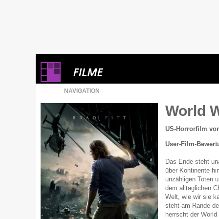
NAVIGATION
World 
US-Horrorfilm von
User-Film-Bewert
Das Ende steht una
über Kontinente h
unzähligen Toten u
dem alltäglichen 
Welt, wie wir sie k
steht am Rande des
herrscht der World