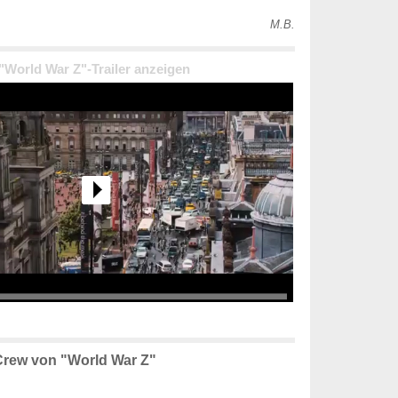
M.B.
 "World War Z"-Trailer anzeigen
rew von "World War Z"