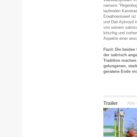
namens "Regenboge
laufenden Kameras 
Erwähnenswert ist 
und Dan Aykroyd i
von seinem satiris
kitschig und vorhe
Aspekte einer anso
Fazit: Die beiden
der satirisch ang
Tradition machen 
gelungenen, star
geratene Ende ni
Trailer
Alle