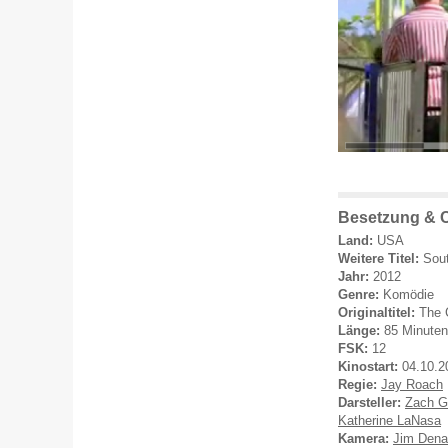
Besetzung & C
Land:
USA
Weitere Titel:
Sout
Jahr:
2012
Genre:
Komödie
Originaltitel:
The 
Länge:
85 Minuten
FSK:
12
Kinostart:
04.10.2
Regie:
Jay Roach
Darsteller:
Zach Ga
Katherine LaNasa
Kamera:
Jim Dena