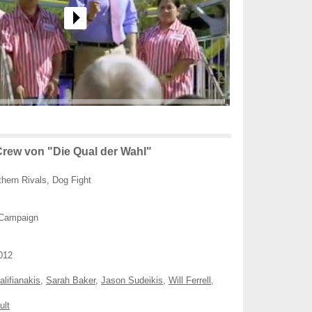
rew von "Die Qual der Wahl"
hern Rivals, Dog Fight
Campaign
012
lifianakis
,
Sarah Baker
,
Jason Sudeikis
,
Will Ferrell
,
ult