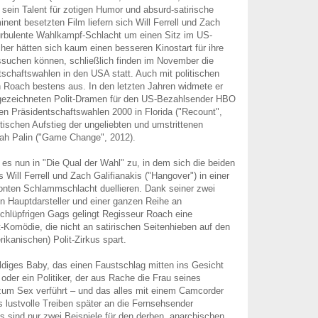
 sein Talent für zotigen Humor und absurd-satirische
nent besetzten Film liefern sich Will Ferrell und Zach
turbulente Wahlkampf-Schlacht um einen Sitz im US-
er hätten sich kaum einen besseren Kinostart für ihre
suchen können, schließlich finden im November die
schaftswahlen in den USA statt. Auch mit politischen
 Roach bestens aus. In den letzten Jahren widmete er
sgezeichneten Polit-Dramen für den US-Bezahlsender HBO
n Präsidentschaftswahlen 2000 in Florida ("Recount",
tischen Aufstieg der ungeliebten und umstrittenen
rah Palin ("Game Change", 2012).
 es nun in "Die Qual der Wahl" zu, in dem sich die beiden
Will Ferrell und Zach Galifianakis ("Hangover") in einer
tonten Schlammschlacht duellieren. Dank seiner zwei
n Hauptdarsteller und einer ganzen Reihe an
chlüpfrigen Gags gelingt Regisseur Roach eine
-Komödie, die nicht an satirischen Seitenhieben auf den
ikanischen) Polit-Zirkus spart.
diges Baby, das einen Faustschlag mitten ins Gesicht
der ein Politiker, der aus Rache die Frau seines
um Sex verführt – und das alles mit einem Camcorder
 lustvolle Treiben später an die Fernsehsender
s sind nur zwei Beispiele für den derben, anarchischen