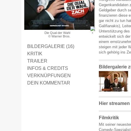
Gegenkandidaten z
Geldgeber durch sei
finanzieren diese e
gar nicht zu tun h
Galifianakis), Leite
Unterstützung des 
Die Qual der Wahl
entwickelt sich d
© Warner Bros.
einem ernstzunehm
BILDERGALERIE (16)
steigen mit jeder 
sich gehörig ins Z
KRITIK
TRAILER
Bildergalerie 
INFOS & CREDITS
VERKNÜPFUNGEN
DEIN KOMMENTAR
Hier streamen
Filmkritik
Mit seiner neuest
Comedy-Spezialist 