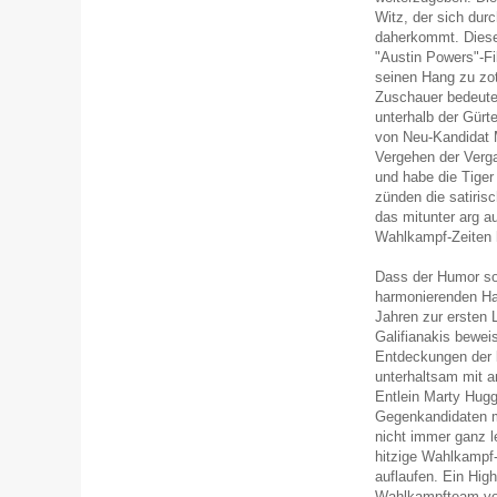
Witz, der sich dur
daherkommt. Diese
"Austin Powers"-Fi
seinen Hang zu zot
Zuschauer bedeutet
unterhalb der Gürt
von Neu-Kandidat 
Vergehen der Verga
und habe die Tiger
zünden die satiris
das mitunter arg a
Wahlkampf-Zeiten h
Dass der Humor so g
harmonierenden Hau
Jahren zur ersten
Galifianakis bewei
Entdeckungen der l
unterhaltsam mit a
Entlein Marty Hug
Gegenkandidaten m
nicht immer ganz le
hitzige Wahlkampf-
auflaufen. Ein High
Wahlkampfteam von