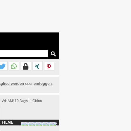
tglied werden
oder
einloggen
.
WHAM! 10 Days in China
 FILME