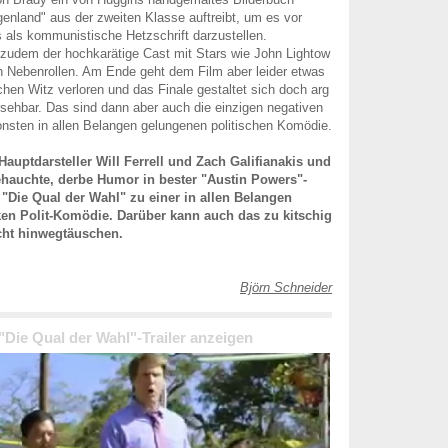
nland" aus der zweiten Klasse auftreibt, um es vor
als kommunistische Hetzschrift darzustellen.
zudem der hochkarätige Cast mit Stars wie John Lightow
n Nebenrollen. Am Ende geht dem Film aber leider etwas
chen Witz verloren und das Finale gestaltet sich doch arg
rsehbar. Das sind dann aber auch die einzigen negativen
nsten in allen Belangen gelungenen politischen Komödie.
 Hauptdarsteller Will Ferrell und Zach Galifianakis und
ehauchte, derbe Humor in bester "Austin Powers"-
"Die Qual der Wahl" zu einer in allen Belangen
ken Polit-Komödie. Darüber kann auch das zu kitschig
cht hinwegtäuschen.
Björn Schneider
 "Die Qual der Wahl"-Trailer anzeigen