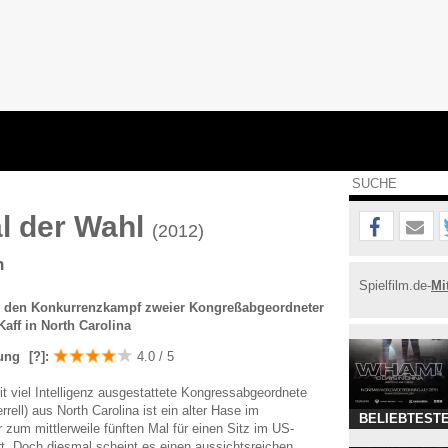
l der Wahl
(2012)
n
Spielfilm.de-
Mi
 den Konkurrenzkampf zweier Kongreßabgeordneter
Kaff in North Carolina
ung
[?]
:
4.0 / 5
it viel Intelligenz ausgestattete Kongressabgeordnete
rell) aus North Carolina ist ein alter Hase im
BELIEBTESTE
r zum mittlerweile fünften Mal für einen Sitz im US-
t. Doch diesmal scheint es einen aussichtsreichen