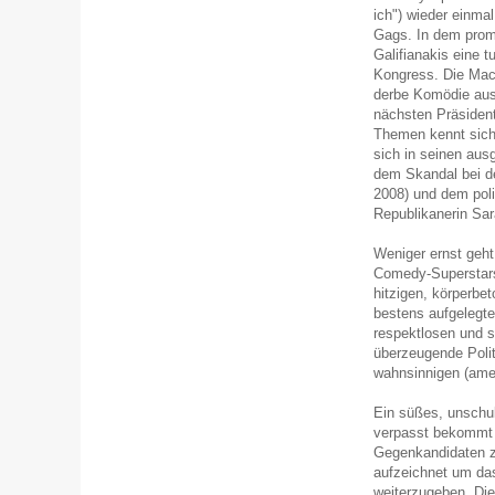
ich") wieder einmal
Gags. In dem promi
Galifianakis eine 
Kongress. Die Mach
derbe Komödie aus
nächsten Präsident
Themen kennt sich
sich in seinen au
dem Skandal bei de
2008) und dem poli
Republikanerin Sa
Weniger ernst geht
Comedy-Superstars 
hitzigen, körperbe
bestens aufgelegte
respektlosen und s
überzeugende Polit
wahnsinnigen (amer
Ein süßes, unschul
verpasst bekommt o
Gegenkandidaten z
aufzeichnet um das
weiterzugeben. Die