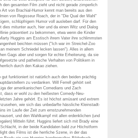
ch den gesamten Film zieht und nicht gerade zimperlich
 Art von Brachial-Humor kennt man bereits aus den
lmen von Regisseur Roach, der in "Die Qual der Wahl"
igem, schlüpfrigem Humor voll ausleben darf. Für den
 dies mitunter auch, hier und da einen Witz und Dialog
ellinie präsentiert zu bekommen, etwa wenn die Kinder
Marty Huggins am Esstisch ihrem Vater ihre schlimmsten
ngenheit beichten müssen ("Ich war im Streichel-Zoo
 an meinem Schniedel lecken lassen"). Alles in allem
chen Gags aber und sorgen für echte Erheiterung, da sie
ufgesetzte und pathetische Verhalten von Politikern in
errlich durch den Kakao ziehen.
ut funktioniert ist natürlich auch den beiden prächtig
ptdarstellern zu verdanken. Will Ferrell gehört seit
 Liga der amerikanischen Comedians und Zach
st, dass er wohl zu den heißesten Comedy-Neu-
etzten Jahre gehört. Es ist höchst amüsant und extrem
nzusehen, wie sich das unbedarfte hässliche Kleinstadt-
gins im Laufe der Zeit zum ernstzunehmenden
ausert, und den Wahlkampf mit allen erdenklichen (und
galen) Mitteln führt. Huggins liefert sich mit Brady eine
Schlacht, in der beide Kandidaten bald zur Höchstform
light des Films ist die herrliche Szene, in der das
 Brady ein von Huggins handgemaltes Bilderbuch