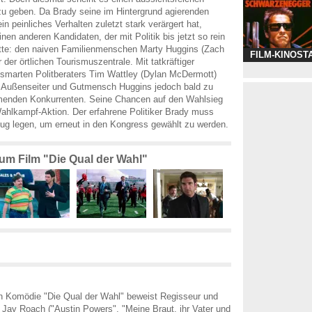
u geben. Da Brady seine im Hintergrund agierenden
n peinliches Verhalten zuletzt stark verärgert hat,
inen anderen Kandidaten, der mit Politik bis jetzt so rein
atte: den naiven Familienmenschen Marty Huggins (Zach
FILM-KINOST
r der örtlichen Tourismuszentrale. Mit tatkräftiger
smarten Politberaters Tim Wattley (Dylan McDermott)
er Außenseiter und Gutmensch Huggins jedoch bald zu
enden Konkurrenten. Seine Chancen auf den Wahlsieg
Wahlkampf-Aktion. Der erfahrene Politiker Brady muss
eug legen, um erneut in den Kongress gewählt zu werden.
zum Film "Die Qual der Wahl"
en Komödie "Die Qual der Wahl" beweist Regisseur und
Jay Roach ("Austin Powers", "Meine Braut, ihr Vater und