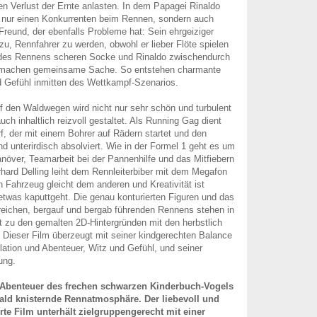
en Verlust der Ernte anlasten. In dem Papagei Rinaldo
ht nur einen Konkurrenten beim Rennen, sondern auch
 Freund, der ebenfalls Probleme hat: Sein ehrgeiziger
zu, Rennfahrer zu werden, obwohl er lieber Flöte spielen
des Rennens scheren Socke und Rinaldo zwischendurch
 machen gemeinsame Sache. So entstehen charmante
nd Gefühl inmitten des Wettkampf-Szenarios.
 den Waldwegen wird nicht nur sehr schön und turbulent
uch inhaltlich reizvoll gestaltet. Als Running Gag dient
rf, der mit einem Bohrer auf Rädern startet und den
d unterirdisch absolviert. Wie in der Formel 1 geht es um
növer, Teamarbeit bei der Pannenhilfe und das Mitfiebern
hard Delling leiht dem Rennleiterbiber mit dem Megafon
 Fahrzeug gleicht dem anderen und Kreativität ist
etwas kaputtgeht. Die genau konturierten Figuren und das
eichen, bergauf und bergab führenden Rennens stehen in
 zu den gemalten 2D-Hintergründen mit den herbstlich
Dieser Film überzeugt mit seiner kindgerechten Balance
tion und Abenteuer, Witz und Gefühl, und seiner
ung.
n Abenteuer des frechen schwarzen Kinderbuch-Vogels
ald knisternde Rennatmosphäre. Der liebevoll und
rte Film unterhält zielgruppengerecht mit einer