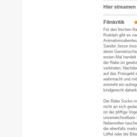
Hier streamen
Filmkritik
Für den frechen R
Rudolph gibt es na
Animationsabenteu
Sandor Jesse insze
deren Gemeinschaf
ersten Mal handelt
der Rabe ist gewi
verbinden: Nachdem
auf das Preisgeld 
wahrmacht und mit
entsteht ein aufre
kindgerecht daher
Der Rabe Socke mei
nicht an sich geda
ist der pfiffige Vo
unverwechselbare S
Nebenrollen tauche
die ebenfalls mark
Löffel oder die Bib