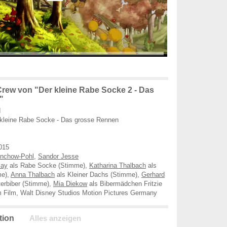
rew von "Der kleine Rabe Socke 2 - Das
"
d
kleine Rabe Socke - Das grosse Rennen
015
nchow-Pohl
,
Sandor Jesse
lay
als Rabe Socke (Stimme),
Katharina Thalbach
als
me),
Anna Thalbach
als Kleiner Dachs (Stimme),
Gerhard
terbiber (Stimme),
Mia Diekow
als Bibermädchen Fritzie
 Film, Walt Disney Studios Motion Pictures Germany
tion
Alles anzeigen