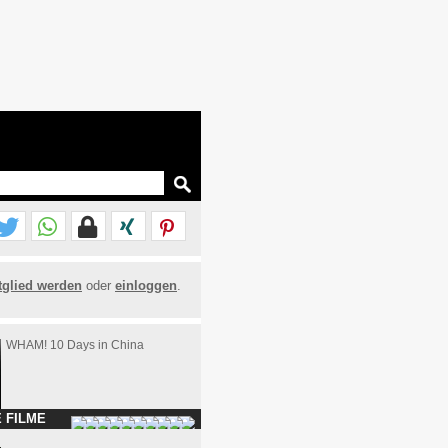
tglied werden
oder
einloggen
.
WHAM! 10 Days in China
 FILME