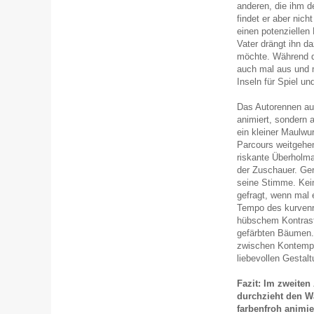
anderen, die ihm d
findet er aber nic
einen potenziellen
Vater drängt ihn da
möchte. Während 
auch mal aus und
Inseln für Spiel u
Das Autorennen auf
animiert, sondern a
ein kleiner Maulwu
Parcours weitgehen
riskante Überholma
der Zuschauer. Ger
seine Stimme. Kein
gefragt, wenn mal 
Tempo des kurvenr
hübschem Kontrast
gefärbten Bäumen. 
zwischen Kontempla
liebevollen Gestalt
Fazit: Im zweite
durchzieht den W
farbenfroh animie