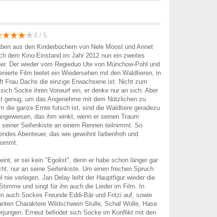
4 / 5
aben aus den Kinderbüchern von Nele Moost und Annet
ch dem Kino-Einstand im Jahr 2012 nun ein zweites
er. Der wieder vom Regieduo Ute von Münchow-Pohl und
nierte Film bietet ein Wiedersehen mit den Waldtieren, in
t Frau Dachs die einzige Erwachsene ist. Nicht zum
 sich Socke ihren Vorwurf ein, er denke nur an sich. Aber
tzt genug, um das Angenehme mit dem Nützlichen zu
 die ganze Ernte futsch ist, sind die Waldtiere geradezu
angewiesen, das ihm winkt, wenn er seinen Traum
 seiner Seifenkiste an einem Rennen teilnimmt. So
gendes Abenteuer, das wie gewohnt farbenfroh und
kommt.
nt, er sei kein "Egolist", denn er habe schon länger gar
cht, nur an seine Seifenkiste. Um einen frechen Spruch
gel nie verlegen. Jan Delay leiht der Hauptfigur wieder die
timme und singt für ihn auch die Lieder im Film. In
n auch Sockes Freunde Eddi-Bär und Fritzi auf, sowie
anten Charaktere Wildschwein Stulle, Schaf Wolle, Hase
erjungen. Erneut befindet sich Socke im Konflikt mit den