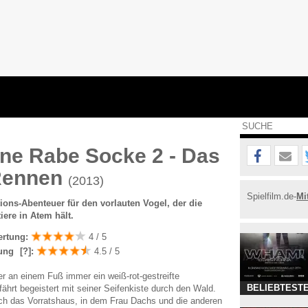
ine Rabe Socke 2 - Das
Rennen
(2013)
Spielfilm.de-
Mi
ons-Abenteuer für den vorlauten Vogel, der die
iere in Atem hält.
ertung:
4 / 5
ung
[?]
:
4.5 / 5
er an einem Fuß immer ein weiß-rot-gestreifte
BELIEBTESTE
fährt begeistert mit seiner Seifenkiste durch den Wald.
ch das Vorratshaus, in dem Frau Dachs und die anderen