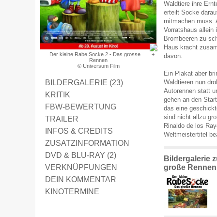
Waldtiere ihre Ern
erteilt Socke darau
mitmachen muss. A
Vorratshaus allein 
Brombeeren zu sch
Haus kracht zusam
Der kleine Rabe Socke 2 - Das grosse
davon.
Rennen
© Universum Film
Ein Plakat aber br
BILDERGALERIE (23)
Waldtieren nun dro
Autorennen statt u
KRITIK
gehen an den Star
FBW-BEWERTUNG
das eine geschickt
sind nicht allzu g
TRAILER
Rinaldo de los Ray
INFOS & CREDITS
Weltmeistertitel b
ZUSATZINFORMATION
DVD & BLU-RAY (2)
Bildergalerie 
VERKNÜPFUNGEN
große Rennen
DEIN KOMMENTAR
KINOTERMINE