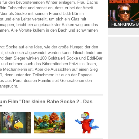
te für den bevorstehenden Winter einlagern. Frau Dachs
fhin Fahrverbot und ordnet an, dass er bei der Arbeit
ber als Socke mit seinem Freund Eddi-Bär im
ist und eine Leiter verstellt, um sich ein Glas mit
FILM-KINOST
nappen, bricht ein angeknackster Balken weg und das
men. Alle Vorräte kullern in den Bach und schwimmen
ingt Socke auf eine Idee, wie der große Hunger, der den
ht, doch noch abgewendet werden kann: Gleich findet ein
nd dem Sieger winken 100 Goldtaler! Socke und Eddi-Bär
t und nehmen auch das Bibermädchen Fritzi ins Team,
e Mechanikerin ist. Aber die Aussichten auf einen Sieg
roß, denn unter den Teilnehmern ist auch der Papagei
os aus Peru, dessen Familie seit Generationen den
eansprucht.
zum Film "Der kleine Rabe Socke 2 - Das
"