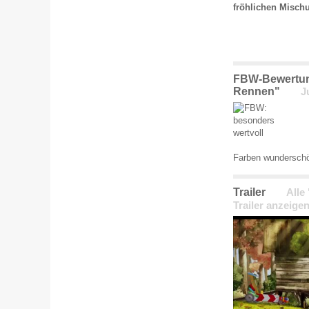
fröhlichen Mischu
FBW-Bewertung
Rennen"
J
Farben wunderschö
Trailer
Alle
Trailer anzeige