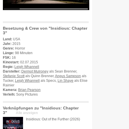
Besetzung & Crew von "Insidious: Chapter
3"
Land:
USA
Jahr:
2015
Genre:
Horror
Länge:
98 Minuten
FSK:
16
Kinostart:
02.07.2015
Regie:
Leigh Whannell
Darsteller:
Dermot Mulroney
als Sean Brenner,
Stefanie Scott
als Quinn Brenner,
Angus Sampson
als
Tucker,
Leigh Whannell
als Specs,
Lin Shaye
als Elise
Rainier
Kamera:
Brian Pearson
Verleih:
Sony Pictures
Verknüpfungen zu "Insidious: Chapter
3"
Alle anzeigen
Insidious: Out of the Further (2026)