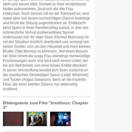
steht und darum bittet, Kontakt zu ihrer verstorbenen
Mutter aufzunehmen, lässt sich die alte Frau
erweichen. Noch einmal ruft sie die Totenwelt an, wird
dabei aber von einem rachsüchtigen Dämon bedrängt
und bricht die Sitzung augenblicklich ab. Enttäuscht
kehrt Quinn in ihren Familienalltag zurück, in dem der
schmerzliche Verlust unübersehbare Spuren
hinterlassen hat. Ihr Vater Sean (Dermot Mulroney) ist
mit der Situation sichtlich überfordert und verlangt von
seiner Tochter, sich um den Haushalt und ihren kleinen
Bruder (Tate Berney) zu kümmern. Seit ihrem Besuch
bei Elise nimmt die junge Frau allerdings merkwürdige
Erscheinungen wahr und wird nach einem Unfall, der
sie ans Bett fesselt, von einer bösen Entität attackiert.
In seiner Verzweiflung wendet sich Sean zunächst an
die chaotischen Geisterjäger Specs (Leigh Whannell)
und Tucker (Angus Sampson), dann an die Expertin
Elise, die einer zweiten Séance nur widerwillig
zustimmt.
Bildergalerie zum Film "Insidious: Chapter
3"