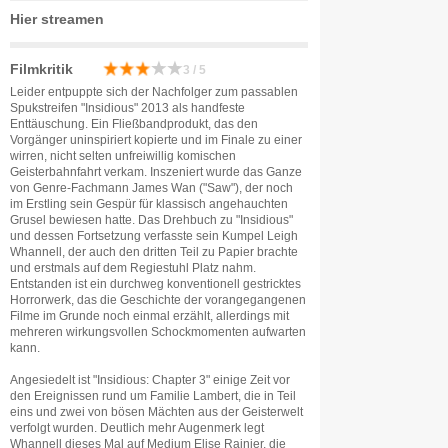
Hier streamen
Filmkritik
3 / 5
Leider entpuppte sich der Nachfolger zum passablen
Spukstreifen "Insidious" 2013 als handfeste
Enttäuschung. Ein Fließbandprodukt, das den
Vorgänger uninspiriert kopierte und im Finale zu einer
wirren, nicht selten unfreiwillig komischen
Geisterbahnfahrt verkam. Inszeniert wurde das Ganze
von Genre-Fachmann James Wan ("Saw"), der noch
im Erstling sein Gespür für klassisch angehauchten
Grusel bewiesen hatte. Das Drehbuch zu "Insidious"
und dessen Fortsetzung verfasste sein Kumpel Leigh
Whannell, der auch den dritten Teil zu Papier brachte
und erstmals auf dem Regiestuhl Platz nahm.
Entstanden ist ein durchweg konventionell gestricktes
Horrorwerk, das die Geschichte der vorangegangenen
Filme im Grunde noch einmal erzählt, allerdings mit
mehreren wirkungsvollen Schockmomenten aufwarten
kann.
Angesiedelt ist "Insidious: Chapter 3" einige Zeit vor
den Ereignissen rund um Familie Lambert, die in Teil
eins und zwei von bösen Mächten aus der Geisterwelt
verfolgt wurden. Deutlich mehr Augenmerk legt
Whannell dieses Mal auf Medium Elise Rainier, die