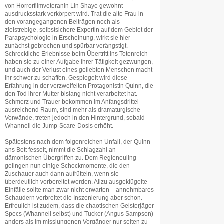
von Horrorfilmveteranin Lin Shaye gewohnt
ausdrucksstark verkörpert wird. Trat die alte Frau in
den vorangegangenen Beiträgen noch als
zielstrebige, selbstsichere Expertin auf dem Gebiet der
Parapsychologie in Erscheinung, wirkt sie hier
zunächst gebrochen und spürbar verängstigt.
Schreckliche Erlebnisse beim Übertritt ins Totenreich
haben sie zu einer Aufgabe ihrer Tätigkeit gezwungen,
und auch der Verlust eines geliebten Menschen macht
ihr schwer zu schaffen. Gespiegelt wird diese
Erfahrung in der verzweifelten Protagonistin Quinn, die
den Tod ihrer Mutter bislang nicht verarbeitet hat.
Schmerz und Trauer bekommen im Anfangsdrittel
ausreichend Raum, sind mehr als dramaturgische
Vorwände, treten jedoch in den Hintergrund, sobald
Whannell die Jump-Scare-Dosis erhöht.
Spätestens nach dem folgenreichen Unfall, der Quinn
ans Bett fesselt, nimmt die Schlagzahl an
dämonischen Übergriffen zu. Dem Regieneuling
gelingen nun einige Schockmomente, die den
Zuschauer auch dann aufrütteln, wenn sie
überdeutlich vorbereitet werden. Allzu ausgeklügelte
Einfälle sollte man zwar nicht erwarten – annehmbares
Schaudern verbreitet die Inszenierung aber schon.
Erfreulich ist zudem, dass die chaotischen Geisterjäger
Specs (Whannell selbst) und Tucker (Angus Sampson)
anders als im misslungenen Vorgänger nur selten zu