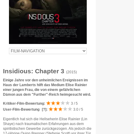
Insidious: Chapter 3
(2015)
Einige Jahre vor den unheimlichen Ereignissen im
Haus der Lamberts hilft das Medium Elise Rainier
einer jungen Frau, die von einem gefährlichen
Dämon aus dem "Further"-Reich heimgesucht wird.
Kritiker-Film-Bewertung:
3 / 5
User-Film-Bewertung
[?]
:
3.0 / 5
Eigentlich hat sich die Hellseherin Elise Rainier (Lin
Shaye) nach traumatischen Erfahrungen aus dem
spiritistischen Gewerbe zurückgezogen. Als jedoch die
17-jährige Quinn Brenner (Stefanie Scott) vor ihrer Tür