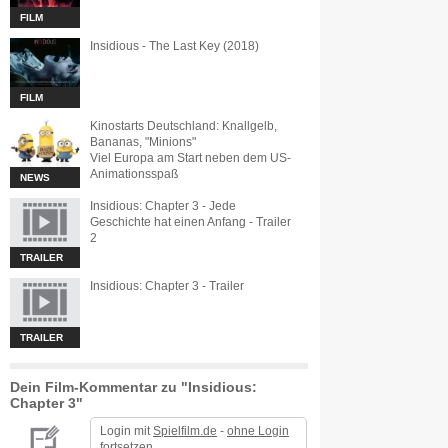
FILM
Insidious - The Last Key (2018)
FILM
Kinostarts Deutschland: Knallgelb,
Bananas, "Minions"
Viel Europa am Start neben dem US-
Animationsspaß
NEWS
Insidious: Chapter 3 - Jede
Geschichte hat einen Anfang - Trailer
2
TRAILER
Insidious: Chapter 3 - Trailer
TRAILER
Dein Film-Kommentar zu "Insidious:
Chapter 3"
Login mit
Spielfilm.de
-
ohne Login
fortsetzen.