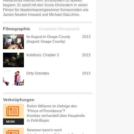
Alexandrias öffentlichem Schulsystem zu spielen
begann. Er spielt mit den Score-Orchestern in vielen
Filmen für Akademiepreisgewinner Komponisten wie
James Newton Howard und Michael Giacchino.
Filmographie
Komplette Filmographie
Im August in Osage County
2013
(August: Osage County)
Insidious: Chapter 3
2015
Dirty Grandpa
2015
Verknüpfungen
Robin Williams im Gefolge des
"Prince of Providence"?
Komiker verhandelt über Hauptrolle
in Polit-Biopic
NEWS
Newman kann's noch