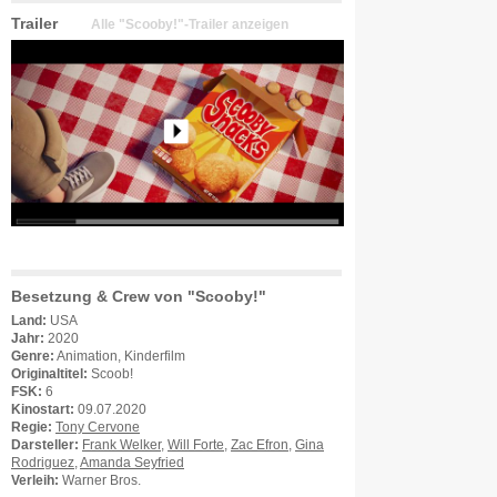
Trailer
Alle "Scooby!"-Trailer anzeigen
Besetzung & Crew von "Scooby!"
Land:
USA
Jahr:
2020
Genre:
Animation, Kinderfilm
Originaltitel:
Scoob!
FSK:
6
Kinostart:
09.07.2020
Regie:
Tony Cervone
Darsteller:
Frank Welker
,
Will Forte
,
Zac Efron
,
Gina
Rodriguez
,
Amanda Seyfried
Verleih:
Warner Bros.