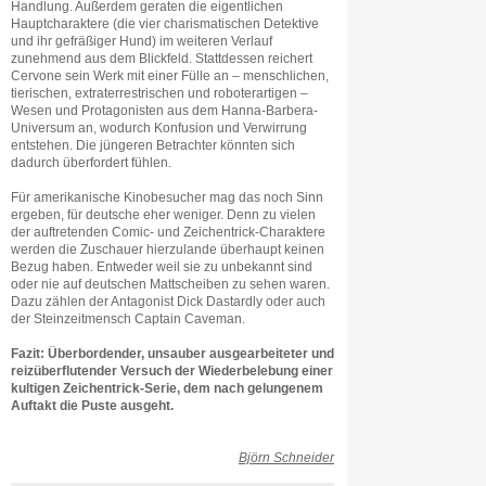
Handlung. Außerdem geraten die eigentlichen
Hauptcharaktere (die vier charismatischen Detektive
und ihr gefräßiger Hund) im weiteren Verlauf
zunehmend aus dem Blickfeld. Stattdessen reichert
Cervone sein Werk mit einer Fülle an – menschlichen,
tierischen, extraterrestrischen und roboterartigen –
Wesen und Protagonisten aus dem Hanna-Barbera-
Universum an, wodurch Konfusion und Verwirrung
entstehen. Die jüngeren Betrachter könnten sich
dadurch überfordert fühlen.
Für amerikanische Kinobesucher mag das noch Sinn
ergeben, für deutsche eher weniger. Denn zu vielen
der auftretenden Comic- und Zeichentrick-Charaktere
werden die Zuschauer hierzulande überhaupt keinen
Bezug haben. Entweder weil sie zu unbekannt sind
oder nie auf deutschen Mattscheiben zu sehen waren.
Dazu zählen der Antagonist Dick Dastardly oder auch
der Steinzeitmensch Captain Caveman.
Fazit: Überbordender, unsauber ausgearbeiteter und
reizüberflutender Versuch der Wiederbelebung einer
kultigen Zeichentrick-Serie, dem nach gelungenem
Auftakt die Puste ausgeht.
Björn Schneider