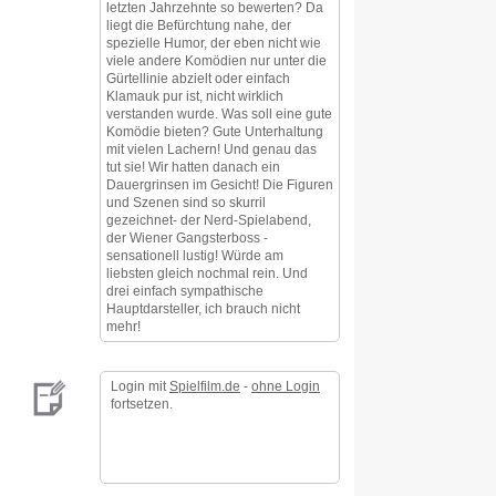
letzten Jahrzehnte so bewerten? Da
liegt die Befürchtung nahe, der
spezielle Humor, der eben nicht wie
viele andere Komödien nur unter die
Gürtellinie abzielt oder einfach
Klamauk pur ist, nicht wirklich
verstanden wurde. Was soll eine gute
Komödie bieten? Gute Unterhaltung
mit vielen Lachern! Und genau das
tut sie! Wir hatten danach ein
Dauergrinsen im Gesicht! Die Figuren
und Szenen sind so skurril
gezeichnet- der Nerd-Spielabend,
der Wiener Gangsterboss -
sensationell lustig! Würde am
liebsten gleich nochmal rein. Und
drei einfach sympathische
Hauptdarsteller, ich brauch nicht
mehr!
Login mit
Spielfilm.de
-
ohne Login
fortsetzen.