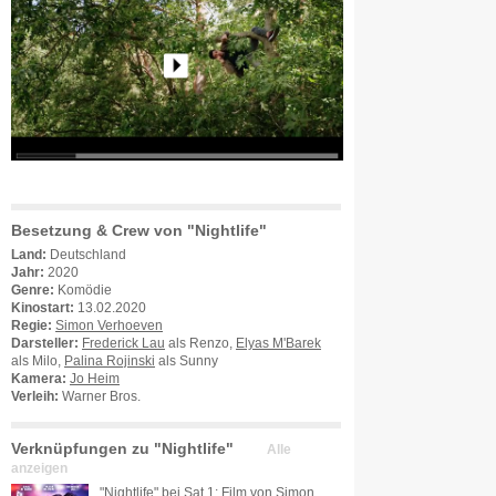
Besetzung & Crew von "Nightlife"
Land:
Deutschland
Jahr:
2020
Genre:
Komödie
Kinostart:
13.02.2020
Regie:
Simon Verhoeven
Darsteller:
Frederick Lau
als Renzo,
Elyas M'Barek
als Milo,
Palina Rojinski
als Sunny
Kamera:
Jo Heim
Verleih:
Warner Bros.
Verknüpfungen zu "Nightlife"
Alle
anzeigen
"Nightlife" bei Sat.1: Film von Simon