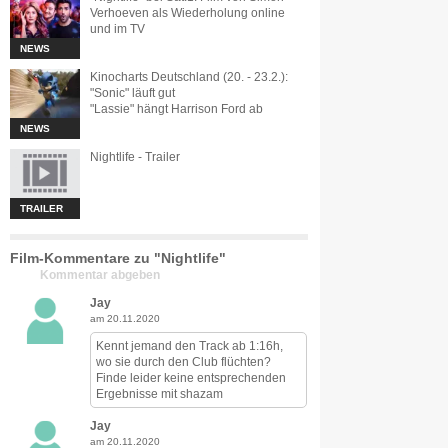
Verhoeven als Wiederholung online
und im TV
NEWS
Kinocharts Deutschland (20. - 23.2.):
"Sonic" läuft gut
"Lassie" hängt Harrison Ford ab
NEWS
Nightlife - Trailer
TRAILER
Film-Kommentare zu "Nightlife"
Kommentar abgeben
Jay
am 20.11.2020
Kennt jemand den Track ab 1:16h,
wo sie durch den Club flüchten?
Finde leider keine entsprechenden
Ergebnisse mit shazam
Jay
am 20.11.2020