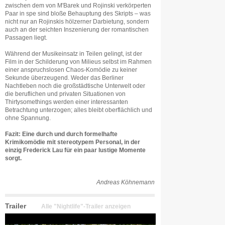
zwischen dem von M'Barek und Rojinski verkörperten
Paar in spe sind bloße Behauptung des Skripts – was
nicht nur an Rojinskis hölzerner Darbietung, sondern
auch an der seichten Inszenierung der romantischen
Passagen liegt.
Während der Musikeinsatz in Teilen gelingt, ist der
Film in der Schilderung von Milieus selbst im Rahmen
einer anspruchslosen Chaos-Komödie zu keiner
Sekunde überzeugend. Weder das Berliner
Nachtleben noch die großstädtische Unterwelt oder
die beruflichen und privaten Situationen von
Thirtysomethings werden einer interessanten
Betrachtung unterzogen; alles bleibt oberflächlich und
ohne Spannung.
Fazit: Eine durch und durch formelhafte
Krimikomödie mit stereotypem Personal, in der
einzig Frederick Lau für ein paar lustige Momente
sorgt.
Andreas Köhnemann
Trailer
Alle "Nightlife"-Trailer anzeigen