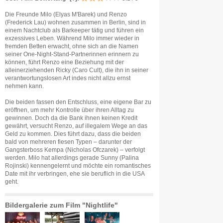
Die Freunde Milo (Elyas M'Barek) und Renzo
(Frederick Lau) wohnen zusammen in Berlin, sind in
einem Nachtclub als Barkeeper tätig und führen ein
exzessives Leben. Während Milo immer wieder in
fremden Betten erwacht, ohne sich an die Namen
seiner One-Night-Stand-Partnerinnen erinnern zu
können, führt Renzo eine Beziehung mit der
alleinerziehenden Ricky (Caro Cult), die ihn in seiner
verantwortungslosen Art indes nicht allzu ernst
nehmen kann.
Die beiden fassen den Entschluss, eine eigene Bar zu
eröffnen, um mehr Kontrolle über ihren Alltag zu
gewinnen. Doch da die Bank ihnen keinen Kredit
gewährt, versucht Renzo, auf illegalem Wege an das
Geld zu kommen. Dies führt dazu, dass die beiden
bald von mehreren fiesen Typen – darunter der
Gangsterboss Kempa (Nicholas Ofczarek) – verfolgt
werden. Milo hat allerdings gerade Sunny (Palina
Rojinski) kennengelernt und möchte ein romantisches
Date mit ihr verbringen, ehe sie beruflich in die USA
geht.
Bildergalerie zum Film "Nightlife"