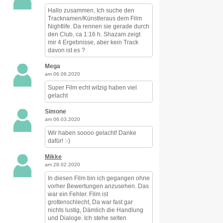
Hallo zusammen, Ich suche den
Tracknamen/Künstleraus dem Film
Nightlife. Da rennen sie gerade durch
den Club, ca 1:16 h. Shazam zeigt
mir 4 Ergebnisse, aber kein Track
davon ist es ?
Mega
am 06.06.2020
Super Film echt witzig haben viel
gelacht
Simone
am 06.03.2020
Wir haben soooo gelacht! Danke
dafür! :-)
Mikke
am 28.02.2020
In diesen Film bin ich gegangen ohne
vorher Bewertungen anzusehen. Das
war ein Fehler. Film ist
grottenschlecht, Da war fast gar
nichts lustig, Dämlich die Handlung
und Dialoge. Ich stehe selten