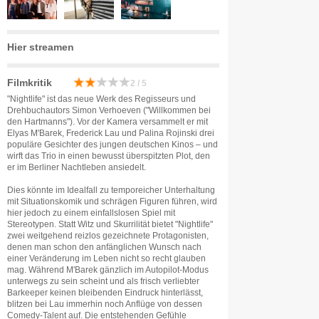
Hier streamen
Filmkritik
2 / 5
"Nightlife" ist das neue Werk des Regisseurs und
Drehbuchautors Simon Verhoeven ("Willkommen bei
den Hartmanns"). Vor der Kamera versammelt er mit
Elyas M'Barek, Frederick Lau und Palina Rojinski drei
populäre Gesichter des jungen deutschen Kinos – und
wirft das Trio in einen bewusst überspitzten Plot, den
er im Berliner Nachtleben ansiedelt.
Dies könnte im Idealfall zu temporeicher Unterhaltung
mit Situationskomik und schrägen Figuren führen, wird
hier jedoch zu einem einfallslosen Spiel mit
Stereotypen. Statt Witz und Skurrilität bietet "Nightlife"
zwei weitgehend reizlos gezeichnete Protagonisten,
denen man schon den anfänglichen Wunsch nach
einer Veränderung im Leben nicht so recht glauben
mag. Während M'Barek gänzlich im Autopilot-Modus
unterwegs zu sein scheint und als frisch verliebter
Barkeeper keinen bleibenden Eindruck hinterlässt,
blitzen bei Lau immerhin noch Anflüge von dessen
Comedy-Talent auf. Die entstehenden Gefühle