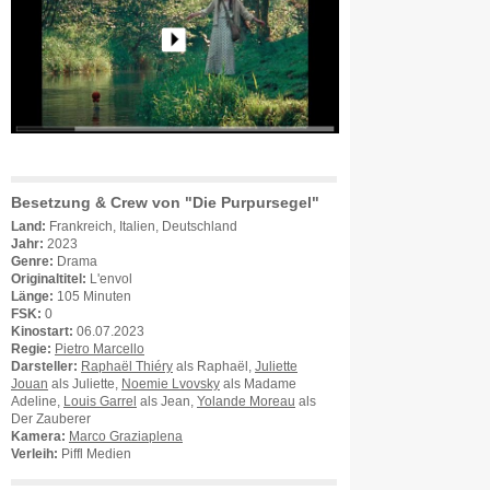
Besetzung & Crew von "Die Purpursegel"
Land:
Frankreich, Italien, Deutschland
Jahr:
2023
Genre:
Drama
Originaltitel:
L'envol
Länge:
105 Minuten
FSK:
0
Kinostart:
06.07.2023
Regie:
Pietro Marcello
Darsteller:
Raphaël Thiéry
als Raphaël,
Juliette
Jouan
als Juliette,
Noemie Lvovsky
als Madame
Adeline,
Louis Garrel
als Jean,
Yolande Moreau
als
Der Zauberer
Kamera:
Marco Graziaplena
Verleih:
Piffl Medien