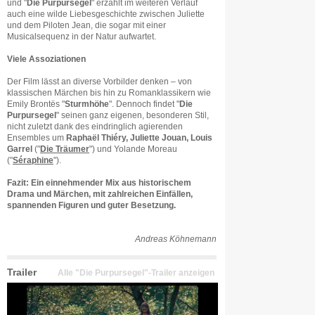
und "
Die Purpursegel
" erzählt im weiteren Verlauf
auch eine wilde Liebesgeschichte zwischen Juliette
und dem Piloten Jean, die sogar mit einer
Musicalsequenz in der Natur aufwartet.
Viele Assoziationen
Der Film lässt an diverse Vorbilder denken – von
klassischen Märchen bis hin zu Romanklassikern wie
Emily Brontës "
Sturmhöhe
". Dennoch findet "
Die
Purpursegel
" seinen ganz eigenen, besonderen Stil,
nicht zuletzt dank des eindringlich agierenden
Ensembles um
Raphaël Thiéry, Juliette Jouan, Louis
Garrel
("
Die Träumer
") und Yolande Moreau
("
Séraphine
").
Fazit: Ein einnehmender Mix aus historischem
Drama und Märchen, mit zahlreichen Einfällen,
spannenden Figuren und guter Besetzung.
Andreas Köhnemann
Trailer
Alle "Die Purpursegel"-Trailer anzeigen