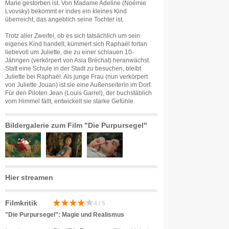
Marie gestorben ist. Von Madame Adeline (Noémie
Lvovsky) bekommt er indes ein kleines Kind
überreicht, das angeblich seine Tochter ist.
Trotz aller Zweifel, ob es sich tatsächlich um sein
eigenes Kind handelt, kümmert sich Raphaël fortan
liebevoll um Juliette, die zu einer schlauen 10-
Jährigen (verkörpert von Asia Bréchat) heranwächst.
Statt eine Schule in der Stadt zu besuchen, bleibt
Juliette bei Raphaël. Als junge Frau (nun verkörpert
von Juliette Jouan) ist sie eine Außenseiterin im Dorf.
Für den Piloten Jean (Louis Garrel), der buchstäblich
vom Himmel fällt, entwickelt sie starke Gefühle.
Bildergalerie zum Film "Die Purpursegel"
Hier streamen
Filmkritik
4 / 5
"Die Purpursegel": Magie und Realismus