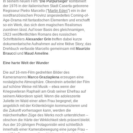
In seinem neuen Film "
Die Purpursegel
" kombiniert
der 1976 in der italienischen Stadt Caserta geborene
Regisseur Pietro Marcello ("
Martin Eden
") ein in der
nordfranzösischen Provinz angesiedeltes Coming-of-
Age-Drama mit fantastischen Elementen und erschafft
so ein Werk, das sich dem magischen Realismus
zuordnen lässt. Auf loser Basis des gleichnamigen,
1923 veröffentlichten Romans des russischen
Schriftstellers
Alexander Grin
treffen dabei kurze
dokumentarische Aufnahmen auf eine fiktive Story; das
Drehbuch verfasste Marcello gemeinsam mit
Maurizio
Braucci
und
Maud Ameline
.
Eine harte Welt der Wunder
Die auf 16-mm-Film gedrehten Bilder des
Kameramanns
Marco Graziaplena
erzeugen eine
nostalgische Atmosphäre. Obendrein arbeitet der Film
auf schöne Weise mit Musik – etwa wenn der
Kriegsveteran Raphaël am Grab seiner Ehefrau auf
seinem Akkordeon spielt. Wenn die adoleszente
Juliette im Wald einer alten Frau begegnet, die
angeblich mit der Krötenkönigin kommunizieren und
die Zukunft vorhersagen kann, werden die
märchenhaften Züge des Werks noch unterstrichen –
obschon die Härte der Wirklichkeit stets präsent bleibt.
Aus der 10-jährigen Protagonistin wird schließlich
innerhalb einer Kamerabewegung eine junge Frau –