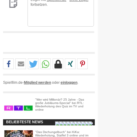
fortsetzen.
Spielfilm.de-
Mitglied werden
oder
einloggen
.
"Wer wird Millionär? 25 Jahre - Das
große Jubiläums-Special" bei RTL:
Wiederholung des Quiz im TV und
online
BELIEBTESTE NEWS
"Das Dschungelbuch" bei KiKa:
Wiederholung, Staffel 3 online und im