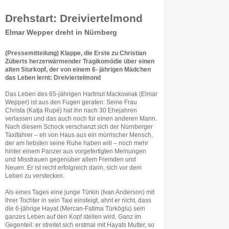
Drehstart: Dreiviertelmond
Elmar Wepper dreht in Nürnberg
(Pressemitteilung) Klappe, die Erste zu Christian
Züberts herzerwärmender Tragikomödie über einen
alten Sturkopf, der von einem 6- jährigen Mädchen
das Leben lernt: Dreiviertelmond
Das Leben des 65-jährigen Hartmut Mackowiak (Elmar
Wepper) ist aus den Fugen geraten: Seine Frau
Christa (Katja Rupé) hat ihn nach 30 Ehejahren
verlassen und das auch noch für einen anderen Mann.
Nach diesem Schock verschanzt sich der Nürnberger
Taxifahrer – eh von Haus aus ein mürrischer Mensch,
der am liebsten seine Ruhe haben will – noch mehr
hinter einem Panzer aus vorgefertigten Meinungen
und Misstrauen gegenüber allem Fremden und
Neuen. Er ist recht erfolgreich darin, sich vor dem
Leben zu verstecken.
Als eines Tages eine junge Türkin (Ivan Anderson) mit
ihrer Tochter in sein Taxi einsteigt, ahnt er nicht, dass
die 6-jährige Hayat (Mercan-Fatima Türköglu) sein
ganzes Leben auf den Kopf stellen wird. Ganz im
Gegenteil: er streitet sich erstmal mit Hayats Mutter, so