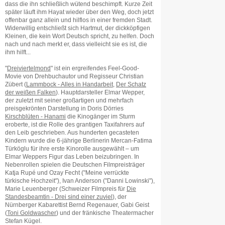
dass die ihn schließlich wütend beschimpft. Kurze Zeit
später läuft ihm Hayat wieder über den Weg, doch jetzt
offenbar ganz allein und hilflos in einer fremden Stadt.
Widerwillig entschließt sich Hartmut, der dickköpfigen
Kleinen, die kein Wort Deutsch spricht, zu helfen. Doch
nach und nach merkt er, dass vielleicht sie es ist, die
ihm hilft...
"
Dreiviertelmond
" ist ein ergreifendes Feel-Good-
Movie von Drehbuchautor und Regisseur Christian
Zübert (
Lammbock - Alles in Handarbeit
,
Der Schatz
der weißen Falken
). Hauptdarsteller Elmar Wepper,
der zuletzt mit seiner großartigen und mehrfach
preisgekrönten Darstellung in Doris Dörries
Kirschblüten - Hanami
die Kinogänger im Sturm
eroberte, ist die Rolle des grantigen Taxifahrers auf
den Leib geschrieben. Aus hunderten gecasteten
Kindern wurde die 6-jährige Berlinerin Mercan-Fatima
Türköglu für ihre erste Kinorolle ausgewählt – um
Elmar Weppers Figur das Leben beizubringen. In
Nebenrollen spielen die Deutschen Filmpreisträger
Katja Rupé und Ozay Fecht ("Meine verrückte
türkische Hochzeit"), Ivan Anderson ("Danni Lowinski"),
Marie Leuenberger (Schweizer Filmpreis für
Die
Standesbeamtin - Drei sind einer zuviel
), der
Nürnberger Kabarettist Bernd Regenauer, Gabi Geist
(
Toni Goldwascher
) und der fränkische Theatermacher
Stefan Kügel.