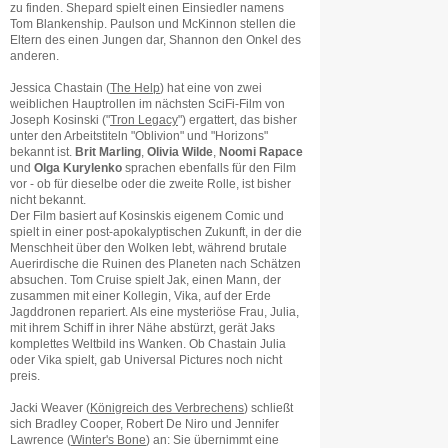
zu finden. Shepard spielt einen Einsiedler namens
Tom Blankenship. Paulson und McKinnon stellen die
Eltern des einen Jungen dar, Shannon den Onkel des
anderen.
Jessica Chastain (
The Help
) hat eine von zwei
weiblichen Hauptrollen im nächsten SciFi-Film von
Joseph Kosinski ("
Tron Legacy
") ergattert, das bisher
unter den Arbeitstiteln "Oblivion" und "Horizons"
bekannt ist.
Brit Marling
,
Olivia Wilde
,
Noomi Rapace
und
Olga Kurylenko
sprachen ebenfalls für den Film
vor - ob für dieselbe oder die zweite Rolle, ist bisher
nicht bekannt.
Der Film basiert auf Kosinskis eigenem Comic und
spielt in einer post-apokalyptischen Zukunft, in der die
Menschheit über den Wolken lebt, während brutale
Auerirdische die Ruinen des Planeten nach Schätzen
absuchen. Tom Cruise spielt Jak, einen Mann, der
zusammen mit einer Kollegin, Vika, auf der Erde
Jagddronen repariert. Als eine mysteriöse Frau, Julia,
mit ihrem Schiff in ihrer Nähe abstürzt, gerät Jaks
komplettes Weltbild ins Wanken. Ob Chastain Julia
oder Vika spielt, gab Universal Pictures noch nicht
preis.
Jacki Weaver (
Königreich des Verbrechens
) schließt
sich Bradley Cooper, Robert De Niro und Jennifer
Lawrence (
Winter's Bone
) an: Sie übernimmt eine