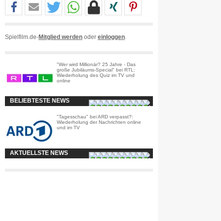
Spielfilm.de-
Mitglied werden
oder
einloggen
.
"Wer wird Millionär? 25 Jahre - Das
große Jubiläums-Special" bei RTL:
Wiederholung des Quiz im TV und
online
BELIEBTESTE NEWS
"Tagesschau" bei ARD verpasst?:
Wiederholung der Nachrichten online
und im TV
AKTUELLSTE NEWS