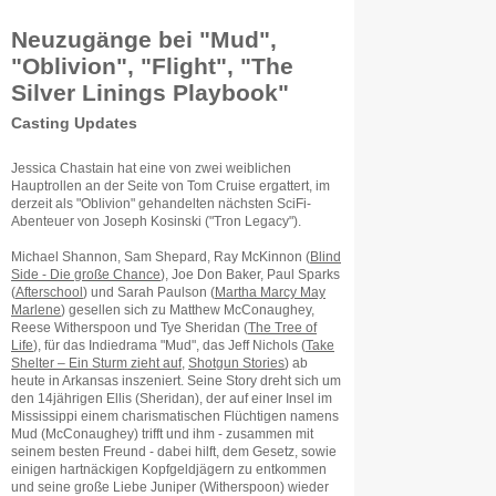
Neuzugänge bei "Mud",
"Oblivion", "Flight", "The
Silver Linings Playbook"
Casting Updates
Jessica Chastain hat eine von zwei weiblichen
Hauptrollen an der Seite von Tom Cruise ergattert, im
derzeit als "Oblivion" gehandelten nächsten SciFi-
Abenteuer von Joseph Kosinski ("Tron Legacy").
Michael Shannon, Sam Shepard, Ray McKinnon (
Blind
Side - Die große Chance
), Joe Don Baker, Paul Sparks
(
Afterschool
) und Sarah Paulson (
Martha Marcy May
Marlene
) gesellen sich zu Matthew McConaughey,
Reese Witherspoon und Tye Sheridan (
The Tree of
Life
), für das Indiedrama "Mud", das Jeff Nichols (
Take
Shelter – Ein Sturm zieht auf
,
Shotgun Stories
) ab
heute in Arkansas inszeniert. Seine Story dreht sich um
den 14jährigen Ellis (Sheridan), der auf einer Insel im
Mississippi einem charismatischen Flüchtigen namens
Mud (McConaughey) trifft und ihm - zusammen mit
seinem besten Freund - dabei hilft, dem Gesetz, sowie
einigen hartnäckigen Kopfgeldjägern zu entkommen
und seine große Liebe Juniper (Witherspoon) wieder