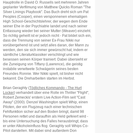
Hauptrolle in David O. Russells seit mehreren Jahren
geplanter Verfilmung von Matthew Quicks Roman "The
Silver Linings Playbook". Das Buch dreht sich um Pat
Peoples (Cooper), einen versponnenen ehemaligen
High School-Geschichtslehrer, der wegen dem Ende
seiner Ehe in der Psychiatrie landet und nach seiner
Entlassung wieder bei seiner Mutter (Weaver) einzieht.
So richtig geheilt ist er jedoch nicht - Pat bildet sich ein,
dass die Trennung von seiner Ex-Frau Nikki nur
vorübergehend ist und setzt alles daran, der Mann zu
werden, den sie sich immer gewünscht hat, indem er
sämtliche Literaturklassiker verschlingt und wie
besessen seinen Körper trainiert. Dabei übersieht er
die Zuneigung von Tiffany (Lawrence), die geistig
instabile verwitwete Schwägerin seines besten
Freundes Ronnie. Wer Nikki spielt, ist bisher nicht
bekannt. Die Dreharbeiten starten im Herbst.
Brian Geraghty (
Tödliches Kommando - The Hurt
Locker
) verhandelt über eine Rolle im Thriller "Flight",
Robert Zemeckis' erstem Live Action-Film seit "Cast
Away" (2000). Denzel Washington spielt Whip, einen
Piloten, der ein Flugzeug nach einer technischen
Fehlfunktion sicher auf den Boden bringt, damit 98
Personen rettet und daraufhin als Held gefeiert wird -
bis eine Untersuchung des Falles herausbringt, dass
er unter Alkoholeinfluss flog. Geraghty soll Whips Co-
Pilot darstellen. Mit dabei sind außerdem Don