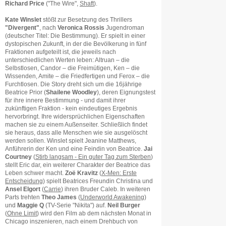
Richard Price
("The Wire",
Shaft
).
Kate Winslet
stößt zur Besetzung des Thrillers
"Divergent"
, nach
Veronica Rossis
Jugendroman
(deutscher Titel: Die Bestimmung). Er spielt in einer
dystopischen Zukunft, in der
die Bevölkerung in fünf
Fraktionen aufgeteilt ist, die jeweils nach
unterschiedlichen Werten leben: Altruan – die
Selbstlosen, Candor – die Freimütigen, Ken – die
Wissenden, Amite – die Friedfertigen und Ferox – die
Furchtlosen. Die Story dreht sich um die 16jährige
Beatrice Prior (
Shailene Woodley
), deren Eignungstest
für ihre innere Bestimmung - und damit ihrer
zukünftigen Fraktion - kein eindeutiges Ergebnis
hervorbringt. Ihre widersprüchlichen Eigenschaften
machen sie zu einem Außenseiter. Schließlich findet
sie heraus, dass alle Menschen wie sie ausgelöscht
werden sollen. Winslet spielt Jeanine Matthews,
Anführerin der Ken und eine Feindin von Beatrice.
Jai
Courtney
(
Stirb langsam - Ein guter Tag zum Sterben
)
stellt Eric dar, ein weiterer Charakter der Beatrice das
Leben schwer macht.
Zoë Kravitz
(
X-Men: Erste
Entscheidung
) spielt Beatrices Freundin Christina und
Ansel Elgort
(
Carrie
) ihren Bruder Caleb. In weiteren
Parts trehten
Theo James
(
Underworld Awakening
)
und
Maggie Q
(TV-Serie "Nikita") auf.
Neil Burger
(
Ohne Limit
) wird den Film ab dem nächsten Monat in
Chicago inszenieren, nach einem Drehbuch von