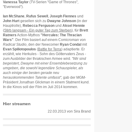
Vanessa Taylor
(TV-Serien "Game of Thrones",
"Everwood").
Ian McShane
,
Rufus Sewell
,
Joseph Fiennes
und
John Hurt
gesellen sich zu
Dwayne Johnson
(in der
Hauptrolle),
Rebecca Ferguson
und
Aksel Hennie
(
Stirb langsam - Ein guter Tag zum Sterben
), für
Brett
Ratners
Action-Mythos
"Hercules: The Thracian
Wars"
. Der Film basiert auf einem Comicroman von
Radical Studio
, den der Newcomer
Ryan Condal
mit
Evan Spiliotopoulos
(
Battle for Terra
) adaptierte. Er
erzählt, wie Herkules - Sohn des Göttervaters Zeus -
zum Ausbilder der thrakischen Armee wird.
"Wir sind
begeistert, Dwayne mit einer Ensemblebesetzung zu
umgeben, die sowohl legendäre Schauspieler, als
auch einige der besten gerade neu
herauskommenden Talente umfasst",
gab der MGM-
Präsident Jonathan Glickman in einem Statment kund.
In die Kinos soll der Film im Juli 2014 kommen.
Hier streamen
22.03.2013
von
Sira Brand