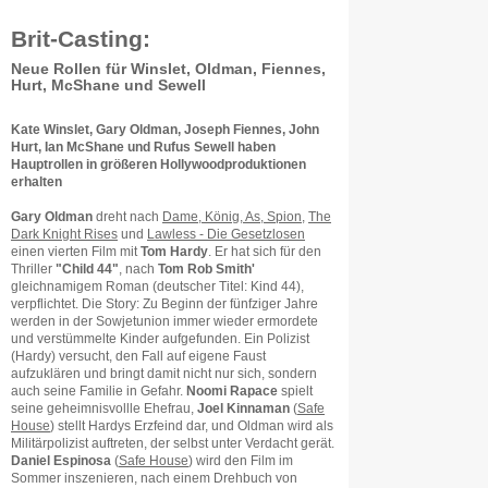
Brit-Casting:
Neue Rollen für Winslet, Oldman, Fiennes,
Hurt, McShane und Sewell
Kate Winslet, Gary Oldman, Joseph Fiennes, John
Hurt, Ian McShane und Rufus Sewell haben
Hauptrollen in größeren Hollywoodproduktionen
erhalten
Gary Oldman
dreht nach
Dame, König, As, Spion
,
The
Dark Knight Rises
und
Lawless - Die Gesetzlosen
einen vierten Film mit
Tom Hardy
. Er hat sich für den
Thriller
"Child 44"
, nach
Tom Rob Smith'
gleichnamigem Roman (deutscher Titel: Kind 44),
verpflichtet. Die Story: Zu Beginn der fünfziger Jahre
werden in der Sowjetunion immer wieder ermordete
und verstümmelte Kinder aufgefunden. Ein Polizist
(Hardy) versucht, den Fall auf eigene Faust
aufzuklären und bringt damit nicht nur sich, sondern
auch seine Familie in Gefahr.
Noomi Rapace
spielt
seine geheimnisvollle Ehefrau,
Joel Kinnaman
(
Safe
House
)
stellt Hardys Erzfeind dar, und Oldman wird als
Militärpolizist auftreten, der selbst unter Verdacht gerät.
Daniel Espinosa
(
Safe House
) wird den Film im
Sommer inszenieren, nach einem Drehbuch von