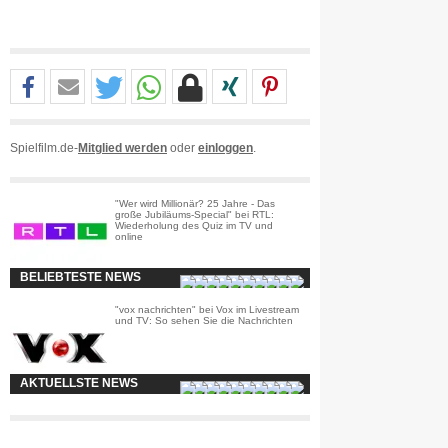
Spielfilm.de-
Mitglied werden
oder
einloggen
.
"Wer wird Millionär? 25 Jahre - Das
große Jubiläums-Special" bei RTL:
Wiederholung des Quiz im TV und
online
BELIEBTESTE NEWS
"vox nachrichten" bei Vox im Livestream
und TV: So sehen Sie die Nachrichten
AKTUELLSTE NEWS