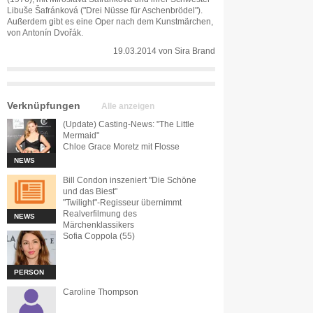
Libuše Šafránková ("Drei Nüsse für Aschenbrödel").
Außerdem gibt es eine Oper nach dem Kunstmärchen,
von Antonín Dvořák.
19.03.2014
von
Sira Brand
Verknüpfungen
Alle anzeigen
(Update) Casting-News: "The Little
Mermaid"
Chloe Grace Moretz mit Flosse
NEWS
Bill Condon inszeniert "Die Schöne
und das Biest"
"Twilight"-Regisseur übernimmt
Realverfilmung des
NEWS
Märchenklassikers
Sofia Coppola (55)
PERSON
Caroline Thompson