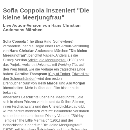
Sofia Coppola inszeniert "Die
kleine Meerjungfrau"
Live Action-Version von Hans Christian
Andersens Märchen
Sofia Coppola
(
The Bling Ring
,
Somewhere
)
verhandelt über die Regie einer Live Action-Verfilmung
von
Hans Christian Andersens
Märchen
"Die kleine
Meerjungfrau"
, berichtet
Variety
. Anders als die
Disney
-Version
Arielle, die Meerjungfrau
(1989) soll
das Projekt, welches
Universal
mit
Working Title
auf
den Weg bringt, wie die Vorlage ein tragisches Ende
haben.
Caroline Thompson
(
City of Ember
,
Edward mit
den Scherenhänden
) wird den ersten
Drehbuchentwurf von
Kelly Marcel
und
Abi Morgan
überarbeiten. Mehr ist über den Film bisher nicht
bekannt.
Andersens Geschichte über eine Meerjungfrau, die
sich in einen Prinzen verliebt und dafür ihre Stimme,
ihren Fischschwanz und ihre Unsterblichkeit aufgibt,
wurde bereits mehrfach verfilmt: Bekanntere Versionen
sind neben der animierten Disney-Variante "Shirley
Temples "The Little Mermaid" (1961) und der
tschechische Kinderfilm "Die kleine Meerjungfrau"
(1976), mit Miroslava Šafránková und ihrer Schwester