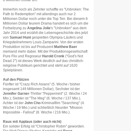
8 Millionen Dollar um.
Immerhin noch als Zehnter schaffte es "Unbroken: The
Path to Redemption" mit allerdings auch nur 2
Millionen Dollar noch unter die Top Ten. Bei diesem 6
Millionen Dollar teurem Drama handelt es sich um die
Fortsetzung zu
Angelina Jolie
's "Unbroken" aus dem
Jahr 2014 und erzählt die Lebensgeschichte des jetzt
von
Samuel Hunt
gespielten Olympia-Läufers und
Kriegsteilnehmers Louis Zamparini. Von der ersten
Produktion ist bis auf Produzent
Matthew Baer
niemand mehr dabei. Mit der Produktionsgesellschaft
Pure Flix und Regisseur
Harold Cronk
("God's Not
Dead 2") ist dieses Werk deutlich auf das christlich-
religiöse Publikum gerichtet und steht auf 1620
Spielplänen.
Auf den Plätzen
Fünfter ist "Crazy Rich Asians" (5. Woche / bisher
insgesamt 149 Millionen Dollar); Sechster ist der
Jennifer Garner
-Thriller "Peppermint" (2. Woche / 24
Mio.); Siebter ist "The Meg" (6. Woche / 137 Mio.),
Achter ist der
John Cho
-Kriminalfilm "Searching" (4.
Woche / 19 Mio.) und schließlich Neunter "Mission:
Impossible - Fallout" (8. Woche / 216 Mio.).
Raus mit Applaus (oder auch nicht)
Ein solider Erfolg ist "Christopher Robin" geworden.