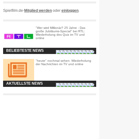
Spielfilm.de-
Mitglied werden
oder
einloggen
.
"Wer wird Millionär? 25 Jahre - Das
große Jubiläums-Special" bei RTL:
Wiederholung des Quiz im TV und
online
BELIEBTESTE NEWS
"heute" nochmal sehen: Wiederholung
der Nachrichten im TV und online
AKTUELLSTE NEWS