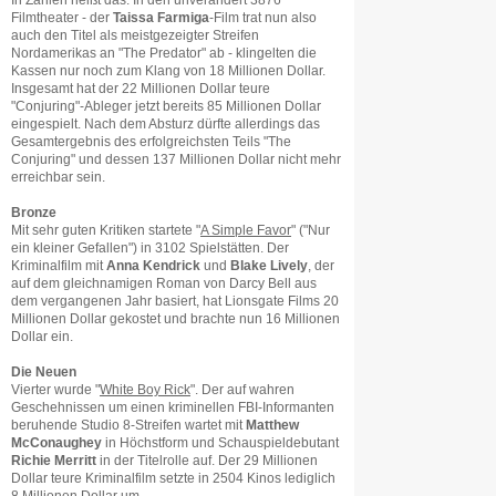
In Zahlen heißt das: In den unverändert 3876
Filmtheater - der
Taissa Farmiga
-Film trat nun also
auch den Titel als meistgezeigter Streifen
Nordamerikas an "The Predator" ab - klingelten die
Kassen nur noch zum Klang von 18 Millionen Dollar.
Insgesamt hat der 22 Millionen Dollar teure
"Conjuring"-Ableger jetzt bereits 85 Millionen Dollar
eingespielt. Nach dem Absturz dürfte allerdings das
Gesamtergebnis des erfolgreichsten Teils "The
Conjuring" und dessen 137 Millionen Dollar nicht mehr
erreichbar sein.
Bronze
Mit sehr guten Kritiken startete "
A Simple Favor
" ("Nur
ein kleiner Gefallen") in 3102 Spielstätten. Der
Kriminalfilm mit
Anna Kendrick
und
Blake Lively
, der
auf dem gleichnamigen Roman von Darcy Bell aus
dem vergangenen Jahr basiert, hat Lionsgate Films 20
Millionen Dollar gekostet und brachte nun 16 Millionen
Dollar ein.
Die Neuen
Vierter wurde "
White Boy Rick
". Der auf wahren
Geschehnissen um einen kriminellen FBI-Informanten
beruhende Studio 8-Streifen wartet mit
Matthew
McConaughey
in Höchstform und Schauspieldebutant
Richie Merritt
in der Titelrolle auf. Der 29 Millionen
Dollar teure Kriminalfilm setzte in 2504 Kinos lediglich