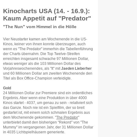
Kinocharts USA (14. - 16.9.):
Kaum Appetit auf "Predator"
"The Nun" vom Himmel in die Hölle
Vier Neustarter kamen am Wochenende in die US-
Kinos, keiner von ihnen konnte überzeugen, auch
wenn es "The Predator" immerhin die Tabellenführung
der Charts übernahm. Die Top Twelve-Streifen
erreichten insgesamt schwache 97 Millionen Dollar,
etwas weniger als die 103 Millionen Dollar des
Vorjahreswochenendes, als "It" mit
Jaeden Lieberher
und 60 Millionen Dollar am zweiten Wochenende den
Titel als Box Office-Champion verteidigte.
Gold
24 Millionen Dollar zur Premiere sind ein ordentliches
Ergebnis. Aber wenn eine Produktion in über 4000
Kinos startet - 4037, um genau zu sein - relativiert sich
das Ganze. Noch nie ist ein Spielfilm, der so breit
gestartet ist, mit einem solch schmalen Ergebnis aus
dem Wochenende gekommen. "
The Predator
"
unterbietet damit den bisherigen "Rekord" von "The
Mummy" im vergangenen Jahr, der 31 Millionen Dollar
in 4035 Lichtspielhäusern generierte.