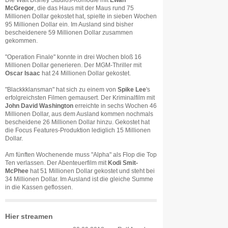
Die Walt Disney Studios-Komödie mit
Ewan
McGregor
, die das Haus mit der Maus rund 75
Millionen Dollar gekostet hat, spielte in sieben Wochen
95 Millionen Dollar ein. Im Ausland sind bisher
bescheidenere 59 Millionen Dollar zusammen
gekommen.
"Operation Finale" konnte in drei Wochen bloß 16
Millionen Dollar generieren. Der MGM-Thriller mit
Oscar Isaac
hat 24 Millionen Dollar gekostet.
"Blackkklansman" hat sich zu einem von
Spike Lee
's
erfolgreichsten Filmen gemausert. Der Kriminalfilm mit
John David Washington
erreichte in sechs Wochen 46
Millionen Dollar, aus dem Ausland kommen nochmals
bescheidene 26 Millionen Dollar hinzu. Gekostet hat
die Focus Features-Produktion lediglich 15 Millionen
Dollar.
Am fünften Wochenende muss "Alpha" als Flop die Top
Ten verlassen. Der Abenteuerfilm mit
Kodi Smit-
McPhee
hat 51 Millionen Dollar gekostet und steht bei
34 Millionen Dollar. Im Ausland ist die gleiche Summe
in die Kassen geflossen.
Hier streamen