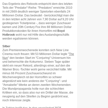
Das Ergebnis des Reboots entspricht dem des letzten
Teils der "Predator"-Reihe: "Predators" erreichte 2010
in mit 2669 deutlich weniger Spielorten ebenfalls 24
Millionen Dollar. Das bedeutet - berücksichtigt man die
in den letzten acht Jahren von 7,90 Dollar auf 9,20 Uhr
gestiegenen Ticketpreise -, dass weniger Zuschauer
kamen und 20th Century Fox ihre 88 Millionen Dollar
Produktionskosten für ihren Horrorfilm mit
Boyd
Holbrook
wohl nur mit Hilfe des Auslandsgeschäfts
werden egalisieren können.
Silber
Zum Premierenwochenede konnten sich New Line
Cinema noch freuen: Mit 53 Millionen Dollar legte "
The
Nun
" den besten Start im "Conjuring"-Universum hin
und beherrschte die Kokurrenz. Sieben Tage später
steht ein neuer Rekord, allerdings einer, auf den die
Warner Bros.-Tochter wohl gerne verzichtet hätte. Mit
minus 66 Prozent Zuschauerschwund im
Wochenvergleich ist der Horrorfilm so schwer
abgestürzt wie kein anderes der "Conjuring"- und
"Annabelle"-Werke an deren zweiten Wochenenden.
Die Mundpropaganda holte nun die schlechten
Kritiken ein, so dass also nur ein Drittel der Masse, die
neugierig auf den Streifen zu Beginn geströmt war,
noch Interesse zeigte.