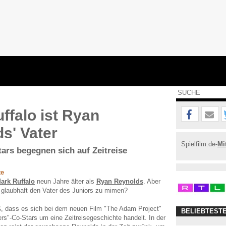
ffalo ist Ryan
s' Vater
Spielfilm.de-
Mi
ars begegnen sich auf Zeitreise
te
ark Ruffalo
neun Jahre älter als
Ryan Reynolds
. Aber
 glaubhaft den Vater des Juniors zu mimen?
, dass es sich bei dem neuen Film "The Adam Project"
BELIEBTEST
rs"-Co-Stars um eine Zeitreisegeschichte handelt. In der