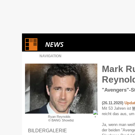
NAVIGATION
Mark Ru
Reynold
"Avengers"-St
(26.11.2020)
Upda
Mit 53 Jahren ist
M
reicht das aus, um
Ryan Reynolds
© BANG Showbiz
Ja, wenn man weiß
der beiden "Avenge
BILDERGALERIE