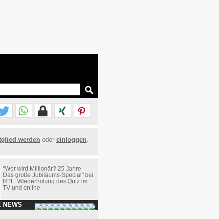
tglied werden
oder
einloggen
.
"Wer wird Millionär? 25 Jahre -
Das große Jubiläums-Special" bei
RTL: Wiederholung des Quiz im
TV und online
E NEWS