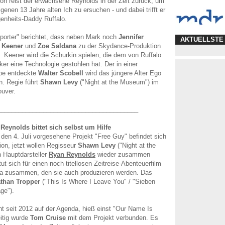
n reist der erwachsene Reynolds in der Zeit zurück, um
genen 13 Jahre alten Ich zu ersuchen - und dabei trifft er
enheits-Daddy Ruffalo.
porter" berichtet, dass neben Mark noch
Jennifer
AKTUELLSTE
 Keener
und
Zoe Saldana
zu der Skydance-Produktion
 Keener wird die Schurkin spielen, die dem von Ruffalo
ker eine Technologie gestohlen hat. Der in einer
pe entdeckte
Walter Scobell
wird das jüngere Alter Ego
n. Regie führt
Shawn Levy
("Night at the Museum") im
uver.
________________________________________
 Reynolds bittet sich selbst um Hilfe
r den 4. Juli vorgesehene Projekt "Free Guy" befindet sich
ion, jetzt wollen Regisseur
Shawn Levy
("Night at the
 Hauptdarsteller
Ryan Reynolds
wieder zusammen
ut sich für einen noch titellosen Zeitreise-Abenteuerfilm
a zusammen, den sie auch produzieren werden. Das
than Tropper
("This Is Where I Leave You" / "Sieben
ge").
ht seit 2012 auf der Agenda, hieß einst "Our Name Is
itig wurde
Tom Cruise
mit dem Projekt verbunden. Es