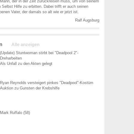
 Mann, der in der Zeit zurückreisen muss, um von seinem
 Selbst Hilfe zu erbitten. Dabei trifft er auch seinen
enen Vater, der damals so alt wie er jetzt ist.
Ralf Augsburg
n
Alle anzeigen
(Update) Stuntwoman stirbt bei "Deadpool 2"-
Dreharbeiten
Als Unfall zu den Akten gelegt
Ryan Reynolds versteigert pinkes "Deadpool"-Kostüm
Auktion zu Gunsten der Krebshilfe
Mark Ruffalo (58)