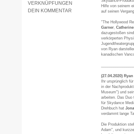
Skydance-Produktio
VERKNÜPFUNGEN
Hilfe von seinem ei
DEIN KOMMENTAR
auf seinen Vergang
"The Hollywood Re
Garner
,
Catherine
dazugestoßen sind.
verkörperten Physi
Jugendtheatergrup
von Ryan darstelle
kanadischen Vanco
_______________
(27.04.2020) Ryan
Ihr ursprünglich fü
in der Nachprodukt
Museum") und sein
arbeiten. Das Duo t
für Skydance Medi
Drehbuch hat
Jona
verdammt lange Ta
Die Produktion ste
Adam", und kurzze