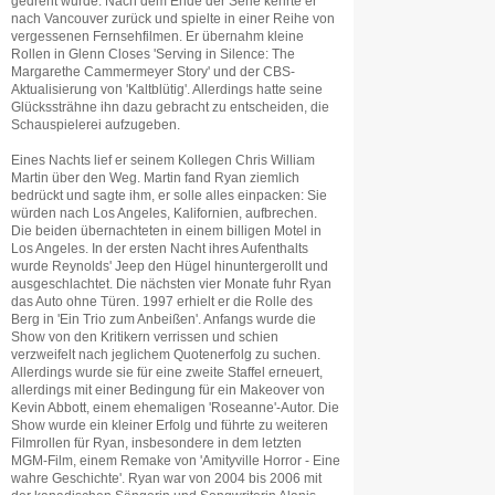
gedreht wurde. Nach dem Ende der Serie kehrte er
nach Vancouver zurück und spielte in einer Reihe von
vergessenen Fernsehfilmen. Er übernahm kleine
Rollen in Glenn Closes 'Serving in Silence: The
Margarethe Cammermeyer Story' und der CBS-
Aktualisierung von 'Kaltblütig'. Allerdings hatte seine
Glückssträhne ihn dazu gebracht zu entscheiden, die
Schauspielerei aufzugeben.
Eines Nachts lief er seinem Kollegen Chris William
Martin über den Weg. Martin fand Ryan ziemlich
bedrückt und sagte ihm, er solle alles einpacken: Sie
würden nach Los Angeles, Kalifornien, aufbrechen.
Die beiden übernachteten in einem billigen Motel in
Los Angeles. In der ersten Nacht ihres Aufenthalts
wurde Reynolds' Jeep den Hügel hinuntergerollt und
ausgeschlachtet. Die nächsten vier Monate fuhr Ryan
das Auto ohne Türen. 1997 erhielt er die Rolle des
Berg in 'Ein Trio zum Anbeißen'. Anfangs wurde die
Show von den Kritikern verrissen und schien
verzweifelt nach jeglichem Quotenerfolg zu suchen.
Allerdings wurde sie für eine zweite Staffel erneuert,
allerdings mit einer Bedingung für ein Makeover von
Kevin Abbott, einem ehemaligen 'Roseanne'-Autor. Die
Show wurde ein kleiner Erfolg und führte zu weiteren
Filmrollen für Ryan, insbesondere in dem letzten
MGM-Film, einem Remake von 'Amityville Horror - Eine
wahre Geschichte'. Ryan war von 2004 bis 2006 mit