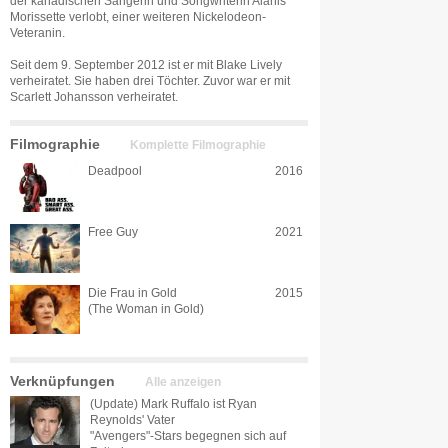
der kanadischen Sängerin und Songwriterin Alanis
Morissette verlobt, einer weiteren Nickelodeon-
Veteranin.
Seit dem 9. September 2012 ist er mit Blake Lively
verheiratet. Sie haben drei Töchter. Zuvor war er mit
Scarlett Johansson verheiratet.
Filmographie
Komplette Filmographie
Deadpool
2016
Free Guy
2021
Die Frau in Gold
2015
(The Woman in Gold)
Verknüpfungen
Alle anzeigen
(Update) Mark Ruffalo ist Ryan
Reynolds' Vater
"Avengers"-Stars begegnen sich auf