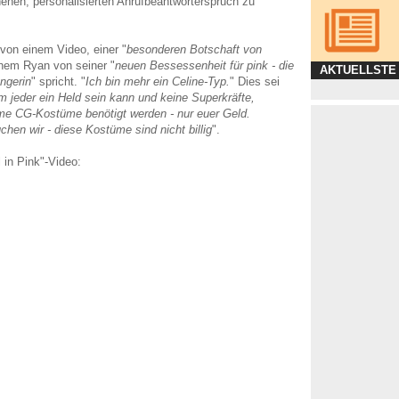
nen, personalisierten Anrufbeantworterspruch zu
 von einem Video, einer "
besonderen Botschaft von
chem Ryan von seiner "
neuen Bessessenheit für pink - die
AKTUELLSTE
ängerin
" spricht. "
Ich bin mehr ein Celine-Typ.
" Dies sei
 jeder ein Held sein kann und keine Superkräfte,
e CG-Kostüme benötigt werden - nur euer Geld.
chen wir - diese Kostüme sind nicht billig
".
 in Pink"-Video: