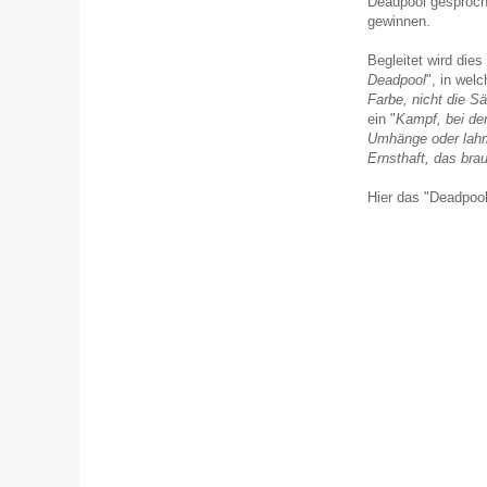
Deadpool gesproche
gewinnen.
Begleitet wird dies
Deadpool
", in wel
Farbe, nicht die S
ein "
Kampf, bei dem
Umhänge oder lahm
Ernsthaft, das brau
Hier das "Deadpool