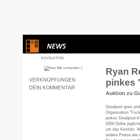
NAVIGATION
Ryan Re
VERKNÜPFUNGEN
pinkes
DEIN KOMMENTAR
Auktion zu Gu
Deadpool goes pin
Organisation "Fuc
pinkes Deadpool-Ko
5000 Dollar jegli
um das Kostüm. Wer
andere Preise wie 