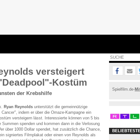
ynolds versteigert
 "Deadpool"-Kostüm
Spielfilm.de-
Mi
nsten der Krebshilfe
k.
Ryan Reynolds
unterstützt die gemeinnützige
k Cancer", indem er über die Omaze-Kampagne ein
stüm versteigern lässt. Interessierte können von 5 bis
che Summen spenden und kommen dann in die Verlosung
 über 1000 Dollar spendet, hat zusätzlich die Chance,
BELIEBTEST
ein signiertes Filmplakat oder einen von Reynolds als