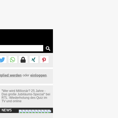
tglied werden
oder
einloggen
.
"Wer wird Millionär? 25 Jahre -
Das große Jubiläums-Special" bei
RTL: Wiederholung des Quiz im
TV und online
E NEWS