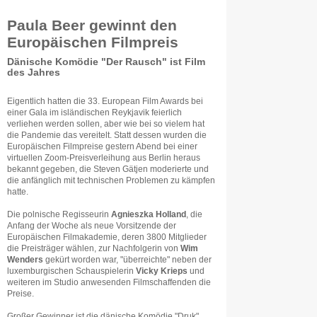
Paula Beer gewinnt den
Europäischen Filmpreis
Dänische Komödie "Der Rausch" ist Film
des Jahres
Eigentlich hatten die 33. European Film Awards bei
einer Gala im isländischen Reykjavik feierlich
verliehen werden sollen, aber wie bei so vielem hat
die Pandemie das vereitelt. Statt dessen wurden die
Europäischen Filmpreise gestern Abend bei einer
virtuellen Zoom-Preisverleihung aus Berlin heraus
bekannt gegeben, die Steven Gätjen moderierte und
die anfänglich mit technischen Problemen zu kämpfen
hatte.
Die polnische Regisseurin
Agnieszka Holland
, die
Anfang der Woche als neue Vorsitzende der
Europäischen Filmakademie, deren 3800 Mitglieder
die Preisträger wählen, zur Nachfolgerin von
Wim
Wenders
gekürt worden war, "überreichte" neben der
luxemburgischen Schauspielerin
Vicky Krieps
und
weiteren im Studio anwesenden Filmschaffenden die
Preise.
Großer Gewinner ist die dänische Komödie "
Druk
"