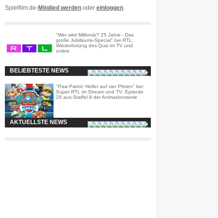
Spielfilm.de-
Mitglied werden
oder
einloggen
.
"Wer wird Millionär? 25 Jahre - Das
große Jubiläums-Special" bei RTL:
Wiederholung des Quiz im TV und
online
BELIEBTESTE NEWS
"Paw Patrol: Helfer auf vier Pfoten" bei
Super RTL im Stream und TV: Episode
26 aus Staffel 8 der Animationsserie
AKTUELLSTE NEWS