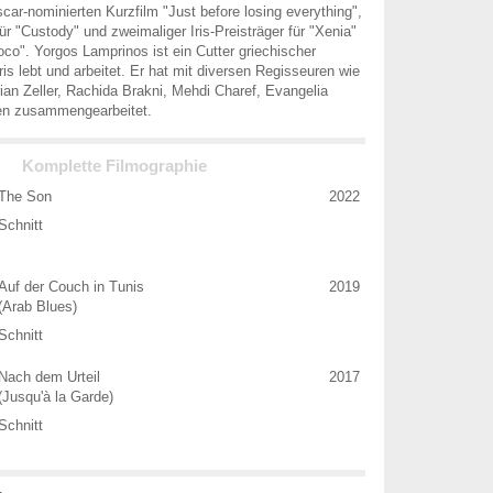
car-nominierten Kurzfilm "Just before losing everything",
ür "Custody" und zweimaliger Iris-Preisträger für "Xenia"
co". Yorgos Lamprinos ist ein Cutter griechischer
ris lebt und arbeitet. Er hat mit diversen Regisseuren wie
ian Zeller, Rachida Brakni, Mehdi Charef, Evangelia
ren zusammengearbeitet.
Komplette Filmographie
The Son
2022
Schnitt
Auf der Couch in Tunis
2019
(Arab Blues)
Schnitt
Nach dem Urteil
2017
(Jusqu'à la Garde)
Schnitt