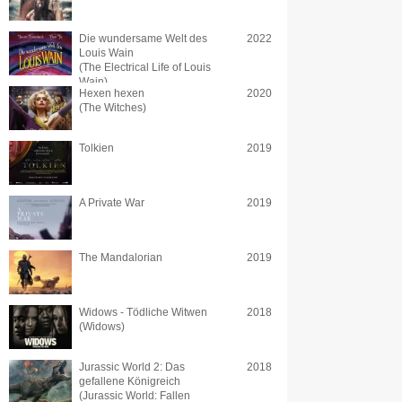
Die wundersame Welt des
2022
Louis Wain
(The Electrical Life of Louis
Wain)
Hexen hexen
2020
(The Witches)
Tolkien
2019
A Private War
2019
The Mandalorian
2019
Widows - Tödliche Witwen
2018
(Widows)
Jurassic World 2: Das
2018
gefallene Königreich
(Jurassic World: Fallen