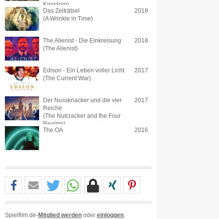
Kingdom)
Das Zeiträtsel
2018
(A Wrinkle in Time)
The Alienist - Die Einkreisung
2018
(The Alienist)
Edison - Ein Leben voller Licht
2017
(The Current War)
Der Nussknacker und die vier
2017
Reiche
(The Nutcracker and the Four
Realms)
The OA
2016
Spielfilm.de-
Mitglied werden
oder
einloggen
.