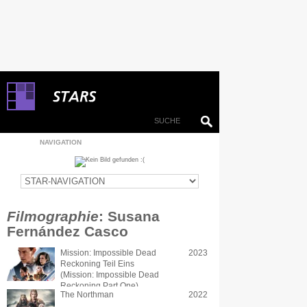
NAVIGATION
Filmographie
: Susana
Fernández Casco
Mission: Impossible Dead
2023
Reckoning Teil Eins
(Mission: Impossible Dead
Reckoning Part One)
The Northman
2022