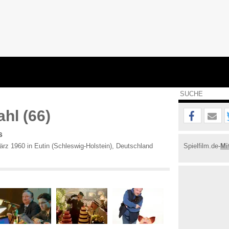
ahl (66)
s
rz 1960 in Eutin (Schleswig-Holstein), Deutschland
Spielfilm.de-
Mi