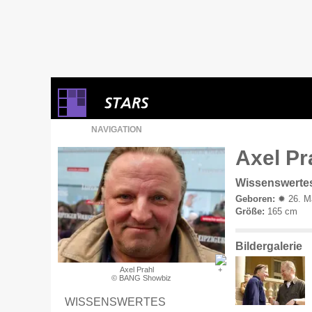
NAVIGATION
Axel Pr
Wissenswerte
Geboren:
✹ 26. Mä
Größe:
165 cm
Bildergalerie
Axel Prahl
© BANG Showbiz
WISSENSWERTES