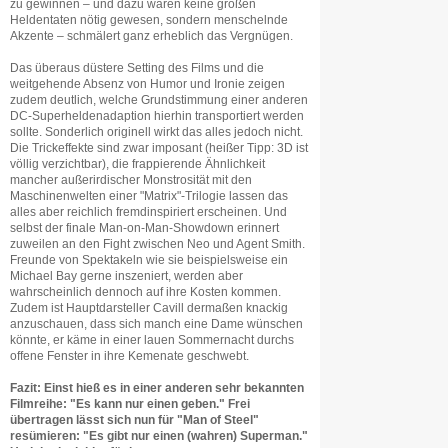
zu gewinnen – und dazu wären keine großen
Heldentaten nötig gewesen, sondern menschelnde
Akzente – schmälert ganz erheblich das Vergnügen.
Das überaus düstere Setting des Films und die
weitgehende Absenz von Humor und Ironie zeigen
zudem deutlich, welche Grundstimmung einer anderen
DC-Superheldenadaption hierhin transportiert werden
sollte. Sonderlich originell wirkt das alles jedoch nicht.
Die Trickeffekte sind zwar imposant (heißer Tipp: 3D ist
völlig verzichtbar), die frappierende Ähnlichkeit
mancher außerirdischer Monstrosität mit den
Maschinenwelten einer "Matrix"-Trilogie lassen das
alles aber reichlich fremdinspiriert erscheinen. Und
selbst der finale Man-on-Man-Showdown erinnert
zuweilen an den Fight zwischen Neo und Agent Smith.
Freunde von Spektakeln wie sie beispielsweise ein
Michael Bay gerne inszeniert, werden aber
wahrscheinlich dennoch auf ihre Kosten kommen.
Zudem ist Hauptdarsteller Cavill dermaßen knackig
anzuschauen, dass sich manch eine Dame wünschen
könnte, er käme in einer lauen Sommernacht durchs
offene Fenster in ihre Kemenate geschwebt.
Fazit: Einst hieß es in einer anderen sehr bekannten
Filmreihe: "Es kann nur einen geben." Frei
übertragen lässt sich nun für "Man of Steel"
resümieren: "Es gibt nur einen (wahren) Superman."