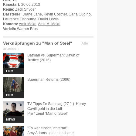
Kinostart:
20.06.2013
Regie:
Zack Snyder
Darsteller:
Diane Lane
,
Kevin Costner
,
Carla Gugino
,
Laurence Fishburne
,
David Lewis
Kamera:
Amir Mokri
,
Amir M. Mokri
Verleih:
Warner Bros.
Verknüpfungen zu "Man of Steel"
Alle
anzeigen
Batman vs. Superman: Dawn of
Justice (2016)
FILM
Superman Returns (2006)
FILM
TV-Tipps für Samstag (27.1.): Henry
Cavill geht in die Luft
Pro7 zeigt "Man of Steel"
NEWS
"Es war einschüchternd":
Amy Adams spielt Lois Lane