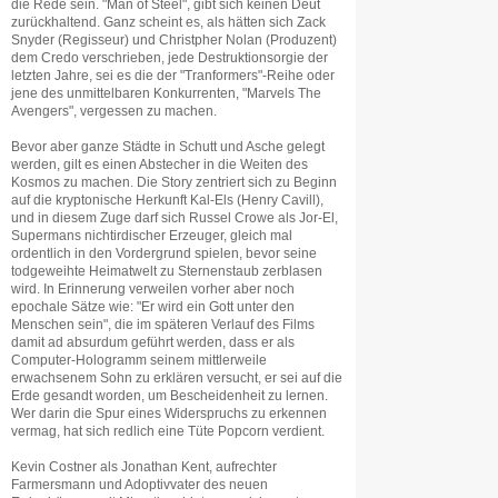
die Rede sein. "Man of Steel", gibt sich keinen Deut
zurückhaltend. Ganz scheint es, als hätten sich Zack
Snyder (Regisseur) und Christpher Nolan (Produzent)
dem Credo verschrieben, jede Destruktionsorgie der
letzten Jahre, sei es die der "Tranformers"-Reihe oder
jene des unmittelbaren Konkurrenten, "Marvels The
Avengers", vergessen zu machen.
Bevor aber ganze Städte in Schutt und Asche gelegt
werden, gilt es einen Abstecher in die Weiten des
Kosmos zu machen. Die Story zentriert sich zu Beginn
auf die kryptonische Herkunft Kal-Els (Henry Cavill),
und in diesem Zuge darf sich Russel Crowe als Jor-El,
Supermans nichtirdischer Erzeuger, gleich mal
ordentlich in den Vordergrund spielen, bevor seine
todgeweihte Heimatwelt zu Sternenstaub zerblasen
wird. In Erinnerung verweilen vorher aber noch
epochale Sätze wie: "Er wird ein Gott unter den
Menschen sein", die im späteren Verlauf des Films
damit ad absurdum geführt werden, dass er als
Computer-Hologramm seinem mittlerweile
erwachsenem Sohn zu erklären versucht, er sei auf die
Erde gesandt worden, um Bescheidenheit zu lernen.
Wer darin die Spur eines Widerspruchs zu erkennen
vermag, hat sich redlich eine Tüte Popcorn verdient.
Kevin Costner als Jonathan Kent, aufrechter
Farmersmann und Adoptivvater des neuen