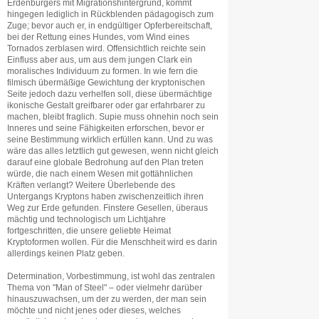
Erdenbürgers mit Migrationshintergrund, kommt
hingegen lediglich in Rückblenden pädagogisch zum
Zuge; bevor auch er, in endgültiger Opferbereitschaft,
bei der Rettung eines Hundes, vom Wind eines
Tornados zerblasen wird. Offensichtlich reichte sein
Einfluss aber aus, um aus dem jungen Clark ein
moralisches Individuum zu formen. In wie fern die
filmisch übermäßige Gewichtung der kryptonischen
Seite jedoch dazu verhelfen soll, diese übermächtige
ikonische Gestalt greifbarer oder gar erfahrbarer zu
machen, bleibt fraglich. Supie muss ohnehin noch sein
Inneres und seine Fähigkeiten erforschen, bevor er
seine Bestimmung wirklich erfüllen kann. Und zu was
wäre das alles letztlich gut gewesen, wenn nicht gleich
darauf eine globale Bedrohung auf den Plan treten
würde, die nach einem Wesen mit gottähnlichen
Kräften verlangt? Weitere Überlebende des
Untergangs Kryptons haben zwischenzeitlich ihren
Weg zur Erde gefunden. Finstere Gesellen, überaus
mächtig und technologisch um Lichtjahre
fortgeschritten, die unsere geliebte Heimat
Kryptoformen wollen. Für die Menschheit wird es darin
allerdings keinen Platz geben.
Determination, Vorbestimmung, ist wohl das zentralen
Thema von "Man of Steel" – oder vielmehr darüber
hinauszuwachsen, um der zu werden, der man sein
möchte und nicht jenes oder dieses, welches