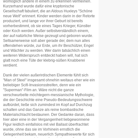
womöglich andere in einem zu erkennen vermeinen.
Kurzerhand wurde dafür eine kryptonische
Gesellschaft fabuliert, die an Aldous Huxleys "Schöne
neue Welt" erinnert. Kinder werden darin in der Retorte
produziert, und lange vor ihrer Geburt ist bereits
vorherbestimmt, ob sie eines Tages Krieger, Künstler
oder Koch werden. Außer selbstverständlich einem,
der auf natürliche Weise gezeugt und geboren wurde.
Seltsamerweise soll aber gerade der, dem nun alles
offenstehen würde, zur Erde, um ihr Beschützer, Engel
und Wächter zu werden. Wer darin tatsächlich einen
weiteren Widerspruch entdeckt haben will, hat sich
glatt noch eine Tüte der klebrig-süßen Knabberei
verdient.
Dank der vielen außerirdischen Elemente fühlt sich
"Man of Steel" insgesamt ohnehin weitaus eher wie ein
beliebiger Scifi-Invasionsstreifen, denn wie ein
"Superman"-Film an. Wäre nicht die ganze
verschwurbelte möchtegern-messianische Mythologie,
die der Geschichte eine Pseudo-Bedeutungsschwere
aufbürdet, ließe sich zumindest im Kopf auf Durchzug
schalten und das Ganze als reine bombastische
Materialschlacht bestaunen. Der Gedanke daran, dass
hier aber eine in der Vergangenheit liebgewonnene
Figur leidlich einfallslos mit viel Ballast überfrachtet
wurde, ohne das sie im Vorhinein ernstlich die
Gelegenheit bekam, neuerlich Sympathiewerte für sich